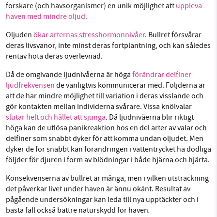
forskare (och havsorganismer) en unik möjlighet att
uppleva
haven med mindre oljud.
Oljuden
ökar arternas stresshormonnivåer
. Bullret försvårar
deras livsvanor, inte minst deras fortplantning, och kan således
rentav hota deras överlevnad.
Då de omgivande ljudnivåerna är höga
f
örändrar delfiner
ljudfrekvensen
de vanligtvis kommunicerar med. Följderna är
att de har mindre möjlighet till variation i deras visslande och
gör kontakten mellan individerna svårare. Vissa knölvalar
slutar helt och hållet att sjunga
. Då ljudnivåerna blir riktigt
höga kan de utlösa panikreaktion hos en del arter av valar och
delfiner som snabbt dyker för att komma undan oljudet. Men
dyker de för snabbt kan förändringen i vattentrycket ha dödliga
följder för djuren i form av blödningar i både hjärna och hjärta.
Konsekvenserna av bullret är många, men i vilken utsträckning
det påverkar livet under haven är ännu okänt. Resultat av
pågående undersökningar kan leda till nya upptäckter och i
.
bästa fall också bättre naturskydd för haven