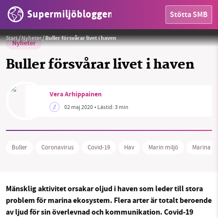
Supermiljöbloggen
Stötta SMB
Foto:
Pixabay
Start
/
Nyheter
/
Buller försvårar livet i haven
Nyheter
Buller försvårar livet i haven
Vera Arhippainen
HEM
02 maj 2020
• Lästid:
3 min
OMRÅDEN
MILJÖFAKTA
Buller
Coronavirus
Covid-19
Hav
Marin miljö
Marina e
OM OSS
Mänsklig aktivitet orsakar oljud i haven som leder till stora
problem för marina ekosystem. Flera arter är totalt beroende
Sök
Sparade inlägg
Tipsa oss
av ljud för sin överlevnad och kommunikation. Covid-19