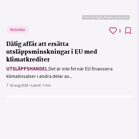
Foto:
Karl Egger, Pixabay, samt privat
Krönika
1
Dålig affär att ersätta
utsläppsminskningar i EU med
klimatkrediter
UTSLÄPPSHANDEL
Det är inte fel när EU finansiera
klimatinsatser i andra delar av...
02 aug 2026
• Lästid:
7 min