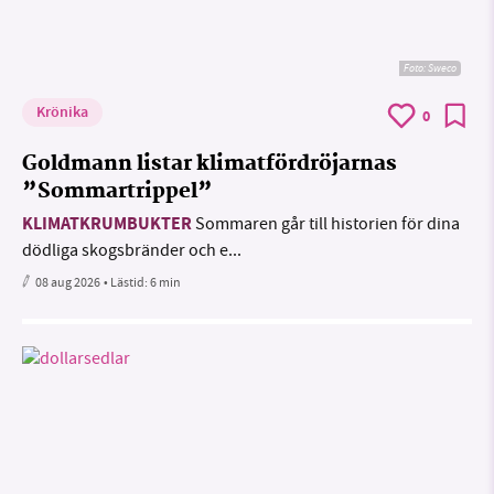
Foto: Sweco
Krönika
0
Goldmann listar klimatfördröjarnas
”Sommartrippel”
KLIMATKRUMBUKTER
Sommaren går till historien för dina
dödliga skogsbränder och e...
08 aug 2026
• Lästid:
6 min