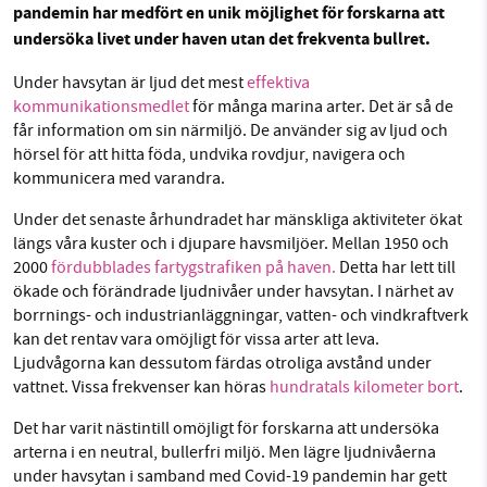
pandemin har medfört en unik möjlighet för forskarna att
Facebook
Instagram
BlueSky
undersöka livet under haven utan det frekventa bullret.
Under havsytan är ljud det mest
effektiva
SMB kämpar för en hållbar framtid. Sedan
Threads
LinkedIn
kommunikationsmedlet
för många marina arter. Det är så de
starten 2010 har vår ideella redaktion drivit
får information om sin närmiljö. De använder sig av ljud och
miljödebatten framåt genom
hörsel för att hitta föda, undvika rovdjur, navigera och
nyhetsbevakning och granskningar. Nu vill vi
kommunicera med varandra.
utveckla vårt arbete – och vi hoppas att du
Under det senaste århundradet har mänskliga aktiviteter ökat
vill hjälpa oss.
längs våra kuster och i djupare havsmiljöer. Mellan 1950 och
2000
fördubblades fartygstrafiken på haven.
Detta har lett till
Stötta vårt arbete genom att swisha en slant till
ökade och förändrade ljudnivåer under havsytan. I närhet av
borrnings- och industrianläggningar, vatten- och vindkraftverk
1231368703
kan det rentav vara omöjligt för vissa arter att leva.
Ljudvågorna kan dessutom färdas otroliga avstånd under
Läs vad vi vill göra
vattnet. Vissa frekvenser kan höras
hundratals kilometer bort
.
Det har varit nästintill omöjligt för forskarna att undersöka
arterna i en neutral, bullerfri miljö. Men lägre ljudnivåerna
under havsytan i samband med Covid-19 pandemin har gett