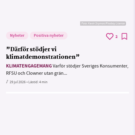
Foto:
Kevin Snyman/Pixabay Licence
Nyheter
Positiva nyheter
2
”Därför stödjer vi
klimatdemonstrationen”
KLIMATENGAGEMANG
Varför stödjer Sveriges Konsumenter,
RFSU och Clowner utan grän...
29 jul 2026
• Lästid:
4 min