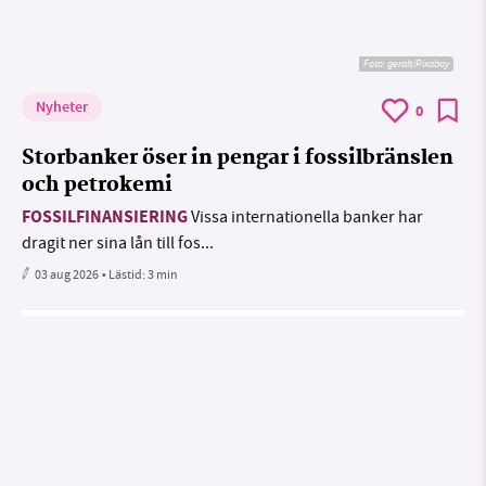
Foto:
geralt/Pixabay
Nyheter
0
Storbanker öser in pengar i fossilbränslen
och petrokemi
FOSSILFINANSIERING
Vissa internationella banker har
dragit ner sina lån till fos...
03 aug 2026
• Lästid:
3 min