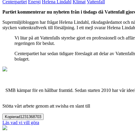
Centerpartiet
Energi
Helena Lindahl
Klimat
Vattenfall
Partiet kommenterar nu nyheten från i tisdags då Vattenfall gjorde
Supermiljöbloggen har frågat Helena Lindahl, riksdagsledamot och närin
stycken vattenkraftverk till försäljning. I ett mejl svarar Helena Lindah
Vi litar på att Vattenfalls styrelse gjort en professionell och a
regeringen för beslut.
Centerpartiet har sedan tidigare föreslagit att delar av Vattenfa
bolaget.
SMB kämpar för en hållbar framtid. Sedan starten 2010 har vår ideell
Stötta vårt arbete genom att swisha en slant till
Kopierad
1231368703
Läs vad vi vill göra