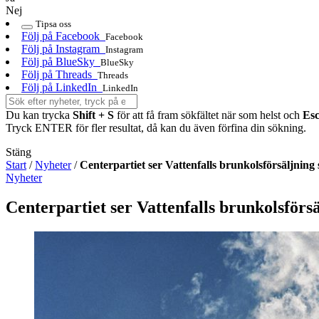
Nej
Tipsa oss
Följ på Facebook
Facebook
Följ på Instagram
Instagram
Följ på BlueSky
BlueSky
Följ på Threads
Threads
Följ på LinkedIn
LinkedIn
Du kan trycka
Shift + S
för att få fram sökfältet när som helst och
Es
Tryck ENTER för fler resultat, då kan du även förfina din sökning.
Stäng
Start
/
Nyheter
/
Centerpartiet ser Vattenfalls brunkolsförsäljning s
Nyheter
Centerpartiet ser Vattenfalls brunkolsförsäl