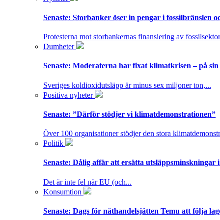
Senaste:
Storbanker öser in pengar i fossilbränslen 
Protesterna mot storbankernas finansiering av fossilsektor
Dumheter
Senaste:
Moderaterna har fixat klimatkrisen – på sin
Sveriges koldioxidutsläpp är minus sex miljoner ton,...
Positiva nyheter
Senaste:
”Därför stödjer vi klimatdemonstrationen”
Över 100 organisationer stödjer den stora klimatdemonstr
Politik
Senaste:
Dålig affär att ersätta utsläppsminskningar 
Det är inte fel när EU (och...
Konsumtion
Senaste:
Dags för näthandelsjätten Temu att följa la