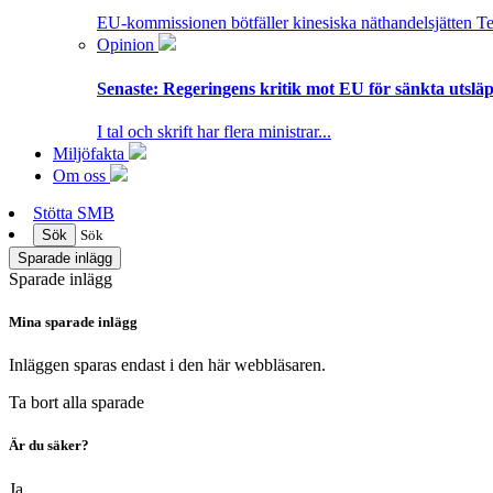
EU-kommissionen bötfäller kinesiska näthandelsjätten T
Opinion
Senaste:
Regeringens kritik mot EU för sänkta utsläpp
I tal och skrift har flera ministrar...
Miljöfakta
Om oss
Stötta SMB
Sök
Sök
Sparade inlägg
Sparade inlägg
Mina sparade inlägg
Inläggen sparas endast i den här webbläsaren.
Ta bort alla sparade
Är du säker?
Ja