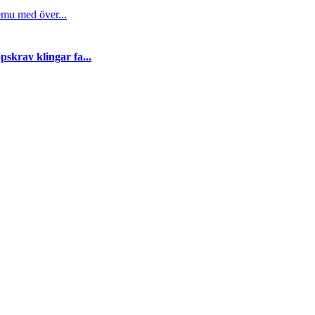
emu med över...
skrav klingar fa...