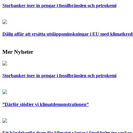
Storbanker öser in pengar i fossilbränslen och petrokemi
Dålig affär att ersätta utsläppsminskningar i EU med klimatkred
Mer Nyheter
Storbanker öser in pengar i fossilbränslen och petrokemi
”Därför stödjer vi klimatdemonstrationen”
Ett händelserikt dygn för klimatet väntar i Stockholm tre veckor 