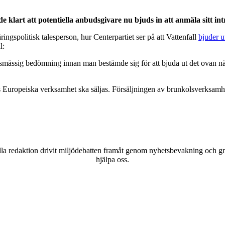
 klart att potentiella anbudsgivare nu bjuds in att anmäla sitt int
gspolitisk talesperson, hur Centerpartiet ser på att Vattenfall
bjuder u
l:
ffärsmässig bedömning innan man bestämde sig för att bjuda ut det ovan n
lls Europeiska verksamhet ska säljas. Försäljningen av brunkolsverksamhete
a redaktion drivit miljödebatten framåt genom nyhetsbevakning och gran
hjälpa oss.