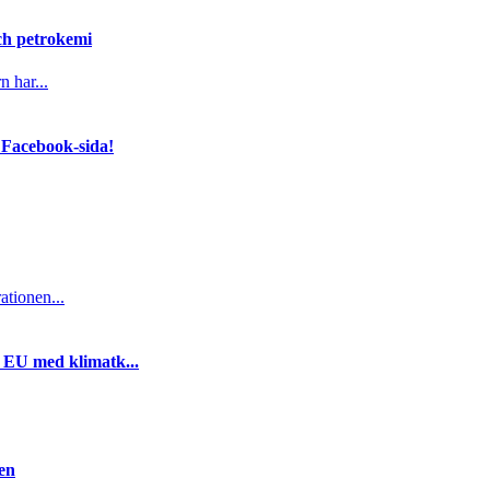
och petrokemi
n har...
 Facebook-sida!
ationen...
i EU med klimatk...
gen