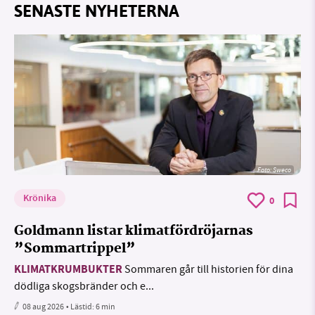
SENASTE NYHETERNA
Foto: Sweco
Krönika
0
Goldmann listar klimatfördröjarnas
”Sommartrippel”
KLIMATKRUMBUKTER
Sommaren går till historien för dina
dödliga skogsbränder och e...
08 aug 2026
• Lästid:
6 min