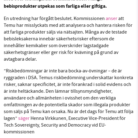
bebisprodukter utpekas som farliga eller giftiga.
Facebook
Instagram
BlueSky
En utredning har förgått beslutet. Kommissionen
anser
att
Threads
LinkedIn
SMB kämpar för en hållbar framtid. Sedan
Temu har misslyckats med att analysera och hantera risken för
starten 2010 har vår ideella redaktion drivit
att farliga produkter säljs via nätsajten. Många av de testade
bebisleksakerna innebär säkerhetsrisker eftersom de
miljödebatten framåt genom
innehåller kemikalier som överskrider lagstadgade
nyhetsbevakning och granskningar. Nu vill vi
säkerhetsgränser eller ger risk för kvävning på grund av
utveckla vårt arbete – och vi hoppas att du
avtagbara delar.
vill hjälpa oss.
”Riskbedömningar är inte bara bocka‑av‑övningar – de är
Stötta vårt arbete genom att swisha en slant till
ryggraden i DSA. Temus riskbedömning underskattar konkreta
risker, saknar specificitet, är inte förankrad i solid evidens och
är inte heltäckande. Den lämnar tillsynsmyndigheter,
1231368703
användare och allmänheten i ovisshet om den verkliga
omfattningen av de potentiella skador som illegala produkter
Läs vad vi vill göra
som säljs på Temu kan orsaka. Nu är det dags för Temu att följa
lagen”
säger
Henna Virkkunen, Executive Vice-President för
Tech Sovereignty, Security and Democracy vid EU-
kommissionen