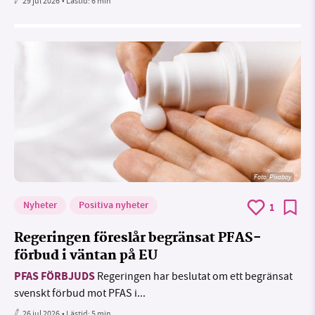
29 jul 2026
• Lästid:
6 min
Foto:
Pixabay
Nyheter
Positiva nyheter
1
Regeringen föreslår begränsat PFAS-
förbud i väntan på EU
PFAS FÖRBJUDS
Regeringen har beslutat om ett begränsat
svenskt förbud mot PFAS i...
26 jul 2026
• Lästid:
5 min