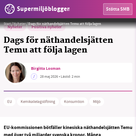
Supermiljöbloggen
Stötta SMB
Foto:
ifreestock / Pixabay License CC0
Start
/
Nyheter
/
Dags för näthandelsjätten Temu att följa lagen
Nyheter
Positiva nyheter
Dags för näthandelsjätten
Temu att följa lagen
HEM
Birgitta Losman
OMRÅDEN
28 maj 2026
• Lästid:
2 min
MILJÖFAKTA
OM OSS
EU
Kemikalielagstiftning
Konsumtion
Miljö
Sök
Sparade inlägg
Tipsa oss
EU-kommissionen bötfäller kinesiska näthandelsjätten Temu
med över två miljarder svenska kronor. Många