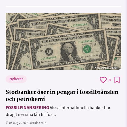
Foto:
geralt/Pixabay
Nyheter
0
Storbanker öser in pengar i fossilbränslen
och petrokemi
FOSSILFINANSIERING
Vissa internationella banker har
dragit ner sina lån till fos...
03 aug 2026
• Lästid:
3 min