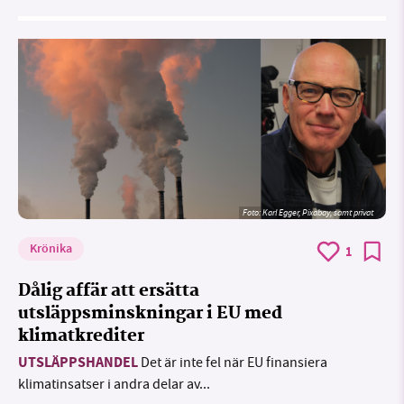
Foto:
Karl Egger, Pixabay, samt privat
Krönika
1
Dålig affär att ersätta
utsläppsminskningar i EU med
klimatkrediter
UTSLÄPPSHANDEL
Det är inte fel när EU finansiera
klimatinsatser i andra delar av...