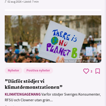
02 aug 2026
• Lästid:
7 min
Foto:
Kevin Snyman/Pixabay Licence
Nyheter
Positiva nyheter
2
”Därför stödjer vi
klimatdemonstrationen”
KLIMATENGAGEMANG
Varför stödjer Sveriges Konsumenter,
RFSU och Clowner utan grän...