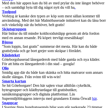
Med den här appen kan du bli av med prylar du inte längre behöver
– och samtidigt byta till dig något nytt du vill ha
.
Toolpool
Verktyg är kanske den typen av köp som mest sällan kommer till
användning. Med det här Malmöbaserade initiativet kan du låna borr
och vinkelslip när du behöver, helt gratis!
Skjutsgruppen
Här bidrar du till mindre koldioxidutsläpp genom att dela fordon
med en annan resande. På köpet: trevligt resesällskap!
Bjussa
”Som loppis, fast gratis” summerar det mesta. Här kan du både
gratisfynda och ge bort grejer som skräpar i förrådet.
Klädoteket
Göteborgsbaserad lånegarderob med både gamla och nya kläder.
För att hitta en lånegarderob i din stad – googla!
Olio
Smidig app där du både kan skänka och hitta matvaror som annars
skulle slängas. Från svinn till win-win!
Smarta kartan
Se hit Göteborgare! Den här sajten visar alltifrån cykelkök,
bytesgrupper och klädbytardagar till gratisbutiker,
samåkningsgrupper och digitala plattformar. Läs
Supermiljöbloggens intervju med grundaren Emma Örwall
här
.
Snappcar
I Sverige finns hundratusentals bilar som står parkerade 23 timmar