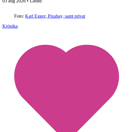
03 aug 2026
• Lästid:
Foto:
Karl Egger, Pixabay, samt privat
Krönika