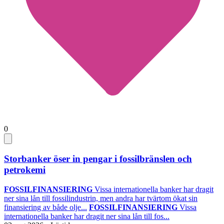
0
Storbanker öser in pengar i fossilbränslen och
petrokemi
FOSSILFINANSIERING
Vissa internationella banker har dragit
ner sina lån till fossilindustrin, men andra har tvärtom ökat sin
finansiering av både olje...
FOSSILFINANSIERING
Vissa
internationella banker har dragit ner sina lån till fos...