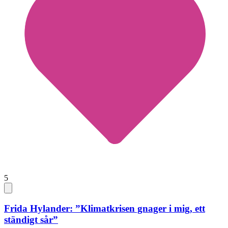
5
Frida Hylander: ”Klimatkrisen gnager i mig, ett
ständigt sår”