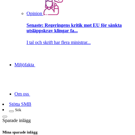
Opinion
Senaste:
Regeringens kritik mot EU för sänkta
utsläppskrav klingar fa...
I tal och skrift har flera ministrar...
Miljöfakta
Om oss
Stötta SMB
Sök
Sparade inlägg
Mina sparade inlägg