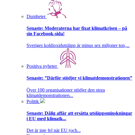
Dumheter
Senaste:
Moderaterna har fixat klimatkrisen – på
sin Facebook-sida!
Sveriges koldioxidutsläpp är minus sex miljoner ton,...
Positiva nyheter
Senaste:
”Därför stödjer vi klimatdemonstrationen”
Över 100 organisationer stödjer den stora
klimatdemonstrationen...
Politik
Senaste:
Dålig affär att ersätta utsläppsminskningar
i EU med klimatk...
Det är inte fel när EU (och...