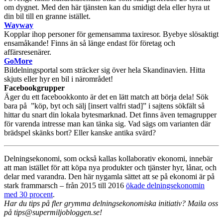
om dygnet. Med den här tjänsten kan du smidigt dela eller hyra ut
din bil till en granne istället.
Wayway
Kopplar ihop personer för gemensamma taxiresor. Byebye slösaktigt
ensamåkande! Finns än så länge endast för företag och
affärsresenärer.
GoMore
Bildelningsportal som sträcker sig över hela Skandinavien. Hitta
skjuts eller hyr en bil i närområdet!
Facebookgrupper
Äger du ett facebookkonto är det en lätt match att börja dela! Sök
bara på ”köp, byt och sälj [insert valfri stad]” i sajtens sökfält så
hittar du snart din lokala bytesmarknad. Det finns även temagrupper
för varenda intresse man kan tänka sig. Vad sägs om varianten där
brädspel skänks bort? Eller kanske antika svärd?
Delningsekonomi, som också kallas kollaborativ ekonomi, innebär
att man istället för att köpa nya produkter och tjänster hyr, lånar, och
delar med varandra. Den här nygamla sättet att se på ekonomi är på
stark frammarsch – från 2015 till 2016
ökade delningsekonomin
med 30 procent
.
Har du tips på fler grymma delningsekonomiska initiativ? Maila oss
på tips@supermiljobloggen.se!