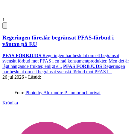
1
Regeringen föreslår begränsat PFAS-förbud i
väntan på EU
PFAS FÖRBJUDS
Regeringen har beslutat om ett begränsat
svenskt förbud mot PFAS i en rad konsumentprodukter. Men det är
lågt hängande frukter, enligt e...
PFAS FÖRBJUDS
Regeringen
har beslutat om ett begränsat svenskt förbud mot PFAS i...
26 jul 2026
• Lästid:
Foto:
Photo by Alexandre P. Junior och privat
Krönika