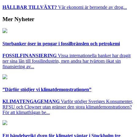
HÅLLBAR TILLVÄXT?
Vår ekonomi är beroende av drog...
Mer Nyheter
Storbanker öser in pengar i fossilbränslen och petrokemi
FOSSILFINANSIERING
Vissa internationella banker har dragit
ner sina lån till fossilindustrin, men andra har tvärtom ökat sin
finansiering av...
”Därför stödjer vi klimatdemonstrationen”
KLIMATENGAGEMANG
Varför stödjer Sveriges Konsumenter,
RFSU och Clowner utan gränser den stora klimatdemonstrationen?
För att klimatfrågan be...
Ett händelserikt dygn för klimatet väntar i Stockholm tre