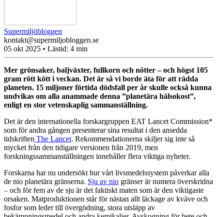
Supermiljöbloggen
kontakt@supermiljobloggen.se
05 okt 2025
• Lästid:
4 min
Mer grönsaker, baljväxter, fullkorn och nötter – och högst 105
gram rött kött i veckan. Det är så vi borde äta för att rädda
planeten. 15 miljoner förtida dödsfall per år skulle också kunna
undvikas om alla anammade denna ”planetära hälsokost”,
enligt en stor vetenskaplig sammanställning.
Det är den internationella forskargruppen EAT Lancet Commission*
som för andra gången presenterar sina resultat i den ansedda
tidskriften
The Lancet
. Rekommendationerna skiljer sig inte så
mycket från den tidigare versionen från 2019, men
forskningssammanställningen innehåller flera viktiga nyheter.
Forskarna har nu undersökt hur vårt livsmedelssystem påverkar alla
de nio planetära gränserna.
Sju av nio
gränser
är numera överskridna
– och för fem av de sju är det faktiskt maten som är den viktigaste
orsaken. Matproduktionen står för nästan allt läckage av kväve och
fosfor som leder till övergödning, stora utsläpp av
bekämpningsmedel och andra kemikalier. Avskogning för bete och