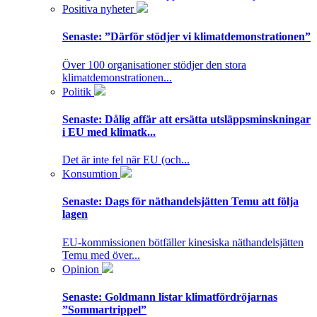
Positiva nyheter
Senaste:
”Därför stödjer vi klimatdemonstrationen”
Över 100 organisationer stödjer den stora
klimatdemonstrationen...
Politik
Senaste:
Dålig affär att ersätta utsläppsminskningar
i EU med klimatk...
Det är inte fel när EU (och...
Konsumtion
Senaste:
Dags för näthandelsjätten Temu att följa
lagen
EU-kommissionen bötfäller kinesiska näthandelsjätten
Temu med över...
Opinion
Senaste:
Goldmann listar klimatfördröjarnas
”Sommartrippel”