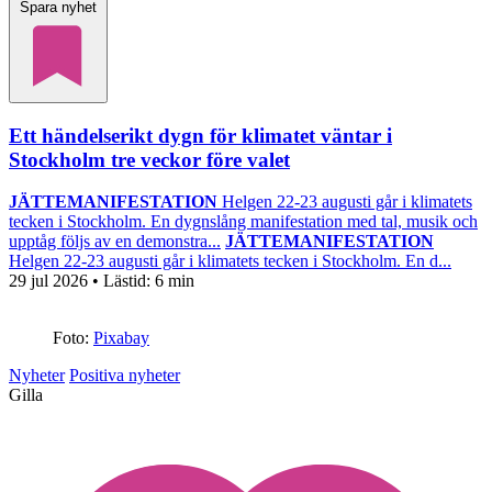
Spara nyhet
Ett händelserikt dygn för klimatet väntar i
Stockholm tre veckor före valet
JÄTTEMANIFESTATION
Helgen 22-23 augusti går i klimatets
tecken i Stockholm. En dygnslång manifestation med tal, musik och
upptåg följs av en demonstra...
JÄTTEMANIFESTATION
Helgen 22-23 augusti går i klimatets tecken i Stockholm. En d...
29 jul 2026
• Lästid:
6 min
Foto:
Pixabay
Nyheter
Positiva nyheter
Gilla