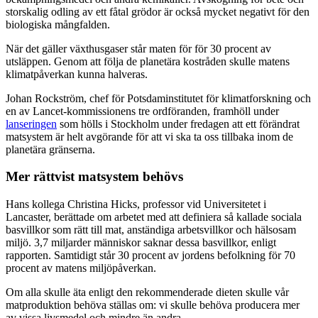
storskalig odling av ett fåtal grödor är också mycket negativt för den
biologiska mångfalden.
När det gäller växthusgaser står maten för för 30 procent av
utsläppen. Genom att följa de planetära kostråden skulle matens
klimatpåverkan kunna halveras.
Johan Rockström, chef för Potsdaminstitutet för klimatforskning och
en av
Lancet-
kommissionens tre ordföranden, framhöll under
lanseringen
som hölls i Stockholm under fredagen att ett förändrat
matsystem är helt avgörande för att vi ska ta oss tillbaka inom
de
planetära
gränserna.
Mer rättvist matsystem behövs
Hans kollega Christina Hicks, professor vid Universitetet i
Lancaster, berättade om arbetet med att definiera så kallade sociala
basvillkor som rätt till mat, anständiga arbetsvillkor och hälsosam
miljö. 3,7 miljarder människor saknar dessa basvillkor, enligt
rapporten. Samtidigt står 30 procent av jordens befolkning för 70
procent av matens miljöpåverkan.
Om alla skulle äta enligt den rekommenderade dieten skulle vår
matproduktion behöva
ställas om:
vi skulle behöva producera mer
av vissa livsmedel och mindre än andra.