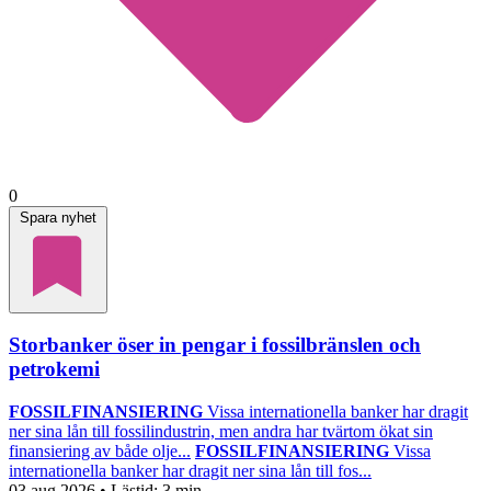
0
Spara nyhet
Storbanker öser in pengar i fossilbränslen och
petrokemi
FOSSILFINANSIERING
Vissa internationella banker har dragit
ner sina lån till fossilindustrin, men andra har tvärtom ökat sin
finansiering av både olje...
FOSSILFINANSIERING
Vissa
internationella banker har dragit ner sina lån till fos...
03 aug 2026
• Lästid:
3 min