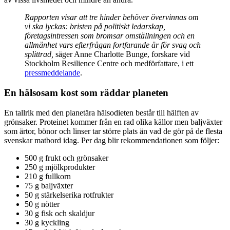
Rapporten visar att tre hinder behöver övervinnas om
vi ska lyckas: bristen på politiskt ledarskap,
företagsintressen som bromsar omställningen och en
allmänhet vars efterfrågan fortfarande är för svag och
splittrad,
säger Anne Charlotte Bunge, forskare vid
Stockholm Resilience Centre och medförfattare, i ett
pressmeddelande
.
En hälsosam kost som räddar planeten
En tallrik med den planetära hälsodieten består till hälften av
grönsaker. Proteinet kommer från en rad olika källor men baljväxter
som ärtor, bönor och linser
tar
större plats än vad de gör på de flesta
svenskar matbord idag.
Per
dag blir rekommendationen som följer:
500 g frukt och grönsaker
250 g mjölkprodukter
210 g fullkorn
75 g baljväxter
50 g stärkelserika rotfrukter
50 g nötter
30 g fisk och skaldjur
30 g kyckling