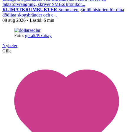
faktaförvrängning, skriver SMB:s krönikör...
KLIMATKRUMBUKTER
Sommaren går till historien för dina
dödliga skogsbränder och e...
08 aug 2026
• Lästid:
6 min
Foto:
geralt/Pixabay
Nyheter
Gilla