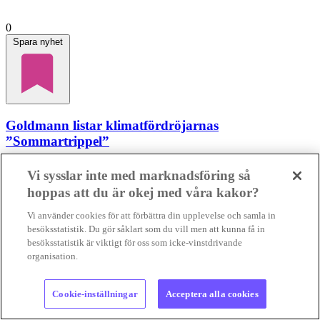
0
Spara nyhet
Goldmann listar klimatfördröjarnas
”Sommartrippel”
KLIMATKRUMBUKTER
Sommaren går till historien för dina
Vi sysslar inte med marknadsföring så
dödliga skogsbränder och extremhetta. Men även för all
hoppas att du är okej med våra kakor?
faktaförvrängning, skriver SMB:s krönikör...
KLIMATKRUMBUKTER
Sommaren går till historien för dina
Vi använder cookies för att förbättra din upplevelse och samla in
dödliga skogsbränder och e...
besöksstatistik. Du gör såklart som du vill men att kunna få in
08 aug 2026
• Lästid:
6 min
besöksstatistik är viktigt för oss som icke-vinstdrivande
organisation.
Foto:
geralt/Pixabay
Nyheter
Cookie-inställningar
Acceptera alla cookies
Gilla