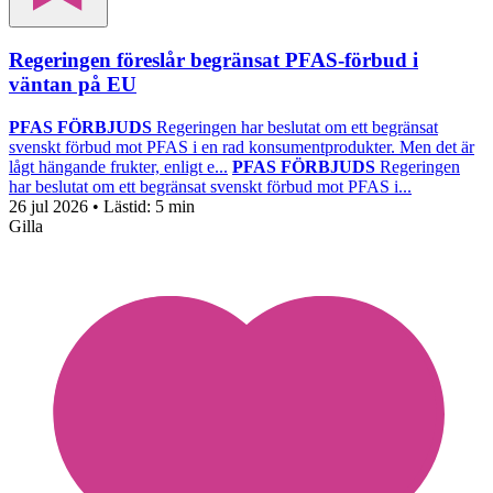
Regeringen föreslår begränsat PFAS-förbud i
väntan på EU
PFAS FÖRBJUDS
Regeringen har beslutat om ett begränsat
svenskt förbud mot PFAS i en rad konsumentprodukter. Men det är
lågt hängande frukter, enligt e...
PFAS FÖRBJUDS
Regeringen
har beslutat om ett begränsat svenskt förbud mot PFAS i...
26 jul 2026
• Lästid:
5 min
Gilla