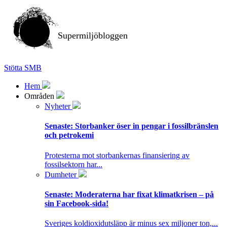
Supermiljöbloggen
Stötta SMB
Hem
Områden
Nyheter
Senaste:
Storbanker öser in pengar i fossilbränslen
och petrokemi
Protesterna mot storbankernas finansiering av
fossilsektorn har...
Dumheter
Senaste:
Moderaterna har fixat klimatkrisen – på
sin Facebook-sida!
Sveriges koldioxidutsläpp är minus sex miljoner ton,...