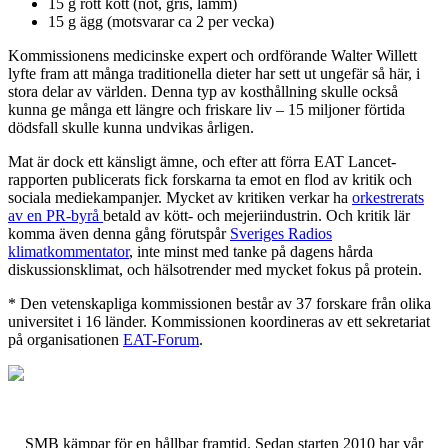
15 g rött kött (nöt, gris, lamm)
15 g ägg (motsvarar ca 2 per vecka)
Kommissionens medicinske expert och ordförande Walter Willett
lyfte fram att många traditionella dieter har sett ut ungefär så här, i
stora delar av världen.
Denna typ av kosthållning skulle också
kunna ge många ett längre och friskare liv – 15 miljoner förtida
dödsfall skulle kunna undvikas årligen.
Mat är dock ett känsligt ämne, och efter att förra EAT Lancet-
rapporten publicerats fick forskarna ta emot en flod av kritik och
sociala mediekampanjer. Mycket av kritiken verkar ha
orkestrerats
av en PR-byrå
betald av kött- och mejeriindustrin. Och kritik lär
komma även denna gång förutspår
Sveriges Radios
klimatkommentator
, inte minst med tanke på dagens hårda
diskussionsklimat, och hälsotrender med mycket fokus på protein.
* Den vetenskapliga kommissionen består av 37 forskare från olika
universitet i 16 länder. Kommissionen koordineras av ett sekretariat
på organisationen
EAT-Forum
.
SMB kämpar för en hållbar framtid. Sedan starten 2010 har vår