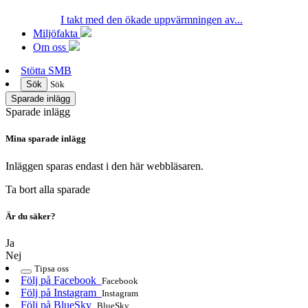
I takt med den ökade uppvärmningen av...
Miljöfakta
Om oss
Stötta SMB
Sök
Sök
Sparade inlägg
Sparade inlägg
Mina sparade inlägg
Inläggen sparas endast i den här webbläsaren.
Ta bort alla sparade
Är du säker?
Ja
Nej
Tipsa oss
Följ på Facebook
Facebook
Följ på Instagram
Instagram
Följ på BlueSky
BlueSky