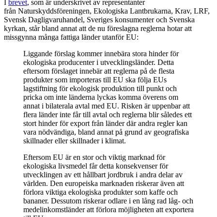
I
brevet
, som är underskrivet av representanter
från Naturskyddsföreningen, Ekologiska Lantbrukarna, Krav, LRF,
Svensk Dagligvaruhandel, Sveriges konsumenter och Svenska
kyrkan, står bland annat att de nu föreslagna reglerna hotar att
missgynna många fattiga länder utanför EU:
Liggande förslag kommer innebära stora hinder för
ekologiska producenter i utvecklingsländer. Detta
eftersom förslaget innebär att reglerna på de flesta
produkter som importeras till EU ska följa EUs
lagstiftning för ekologisk produktion till punkt och
pricka om inte länderna lyckas komma överens om
annat i bilaterala avtal med EU. Risken är uppenbar att
flera länder inte får till avtal och reglerna blir således ett
stort hinder för export från länder där andra regler kan
vara nödvändiga, bland annat på grund av geografiska
skillnader eller skillnader i klimat.
Eftersom EU är en stor och viktig marknad för
ekologiska livsmedel får detta konsekvenser för
utvecklingen av ett hållbart jordbruk i andra delar av
världen. Den europeiska marknaden riskerar även att
förlora viktiga ekologiska produkter som kaffe och
bananer. Dessutom riskerar odlare i en lång rad låg- och
medelinkomstländer att förlora möjligheten att exportera