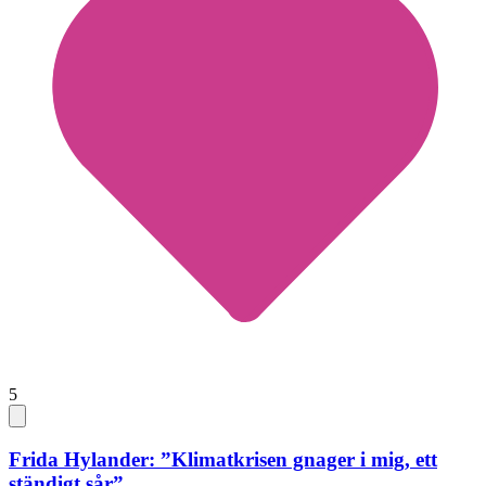
5
Frida Hylander: ”Klimatkrisen gnager i mig, ett
ständigt sår”