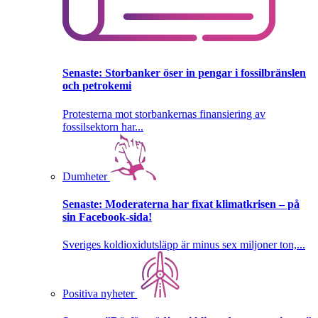
Senaste:
Storbanker öser in pengar i fossilbränslen
och petrokemi
Protesterna mot storbankernas finansiering av
fossilsektorn har...
Dumheter
Senaste:
Moderaterna har fixat klimatkrisen – på
sin Facebook-sida!
Sveriges koldioxidutsläpp är minus sex miljoner ton,...
Positiva nyheter