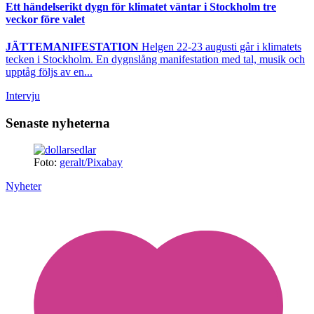
Ett händelserikt dygn för klimatet väntar i Stockholm tre
veckor före valet
JÄTTEMANIFESTATION
Helgen 22-23 augusti går i klimatets
tecken i Stockholm. En dygnslång manifestation med tal, musik och
upptåg följs av en...
Intervju
Senaste nyheterna
Foto:
geralt/Pixabay
Nyheter