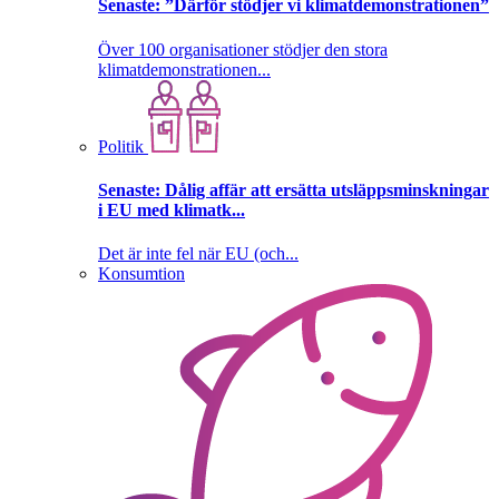
Senaste:
”Därför stödjer vi klimatdemonstrationen”
Över 100 organisationer stödjer den stora
klimatdemonstrationen...
Politik
Senaste:
Dålig affär att ersätta utsläppsminskningar
i EU med klimatk...
Det är inte fel när EU (och...
Konsumtion