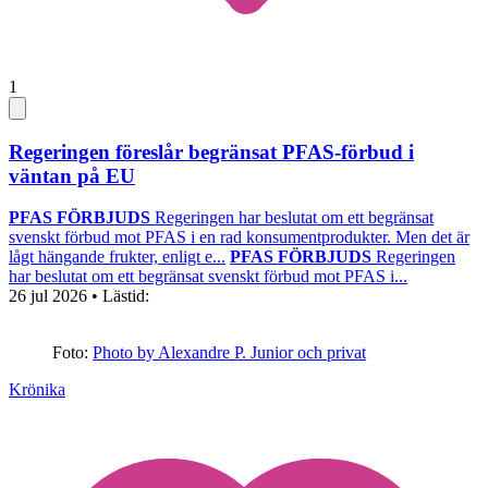
1
Regeringen föreslår begränsat PFAS-förbud i
väntan på EU
PFAS FÖRBJUDS
Regeringen har beslutat om ett begränsat
svenskt förbud mot PFAS i en rad konsumentprodukter. Men det är
lågt hängande frukter, enligt e...
PFAS FÖRBJUDS
Regeringen
har beslutat om ett begränsat svenskt förbud mot PFAS i...
26 jul 2026
• Lästid:
Foto:
Photo by Alexandre P. Junior och privat
Krönika