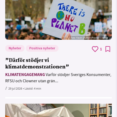
Foto:
Kevin Snyman/Pixabay Licence
Nyheter
Positiva nyheter
1
”Därför stödjer vi
klimatdemonstrationen”
KLIMATENGAGEMANG
Varför stödjer Sveriges Konsumenter,
RFSU och Clowner utan grän...
29 jul 2026
• Lästid:
4 min