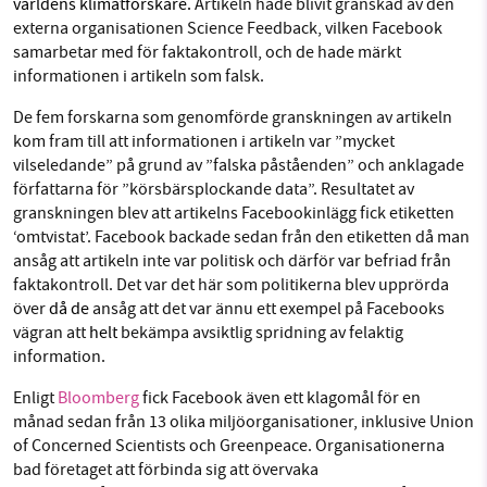
världens klimatforskare.
Artikeln hade blivit granskad av den
externa organisationen Science Feedback, vilken Facebook
samarbetar med för faktakontroll, och de hade märkt
informationen i artikeln som falsk.
De fem forskarna som genomförde granskningen av artikeln
kom fram till att informationen i artikeln var ”mycket
vilseledande” på grund av ”falska påståenden” och anklagade
författarna för ”körsbärsplockande data”. Resultatet av
granskningen blev att artikelns Facebookinlägg fick etiketten
‘omtvistat’. Facebook backade sedan från den etiketten då man
ansåg att artikeln inte var politisk och därför var befriad från
faktakontroll. Det var det här som politikerna blev upprörda
över
då de
ansåg att det var ännu ett exempel på Facebooks
vägran att
helt
bekämpa avsiktlig spridning av felaktig
information.
Enligt
Bloomberg
fick Facebook även ett klagomål för en
månad sedan från 13 olika miljöorganisationer, inklusive Union
of Concerned Scientists och Greenpeace. Organisationerna
bad företaget att förbinda sig att övervaka