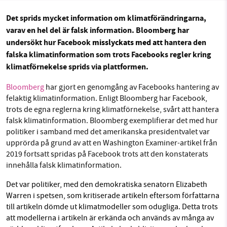
Sök
Sparade inlägg
Tipsa oss
Det sprids mycket information om klimatförändringarna,
varav en hel del är falsk information. Bloomberg har
Facebook
Instagram
BlueSky
SMB kämpar för en hållbar framtid. Sedan
undersökt hur Facebook
misslyckats med att
hantera den
starten 2010 har vår ideella redaktion drivit
falska klimatinformation som trots Facebooks regler kring
Threads
LinkedIn
miljödebatten framåt genom
klimatförnekelse sprids via plattformen.
nyhetsbevakning och granskningar. Nu vill vi
Bloomberg
har gjort en genomgång av Facebooks hantering av
utveckla vårt arbete – och vi hoppas att du
felaktig klimatinformation. Enligt Bloomberg har Facebook,
vill hjälpa oss.
trots de egna reglerna kring klimatförnekelse, svårt att hantera
falsk klimatinformation. Bloomberg exemplifierar det
med hur
Stötta vårt arbete genom att swisha en slant till
politiker i samband med det amerikanska presidentvalet var
upprörda på grund av att en Washington Examiner-artikel från
1231368703
2019 fortsatt
s
pridas på Facebook trots att den konstaterats
innehålla falsk klimatinformation.
Läs vad vi vill göra
Det var politiker, med den demokratiska senatorn Elizabeth
Warren i spetsen, som kritiserade artikeln eftersom författarna
till artikeln dömde ut klimatmodeller som odugliga. Detta trots
att modellerna i artikeln är erkända och används av många av