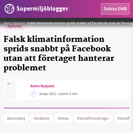
Supermiljöbloggen
Stötta SMB
Bild av Gerd Altmann från Pixabay
Foto:
Gerd Altmann från Pixabay
Start
/
Nyheter
/
Falsk klimatinformation sprids snabbt på Facebook utan att företa
Nyheter
Falsk klimatinformation
sprids snabbt på Facebook
utan att företaget hanterar
problemet
HEM
OMRÅDEN
Anna Nyquist
14 apr 2021
• Lästid:
5 min
MILJÖFAKTA
OM OSS
Bloomberg
Facebook
Klimat
Klimatförändringar
Klimatfö