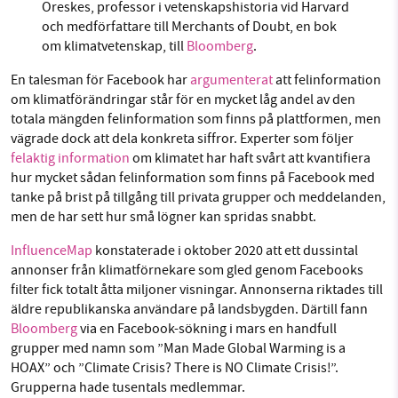
Oreskes, professor i vetenskapshistoria vid Harvard
och medförfattare till Merchants of Doubt, en bok
om klimatvetenskap, till
Bloomberg
.
En talesman för Facebook har
argumenterat
att felinformation
om klimatförändringar står för en mycket låg andel av den
totala mängden felinformation som finns på plattformen, men
vägrade dock att dela konkreta siffror. Experter som följer
felaktig information
om klimatet har haft svårt att kvantifiera
hur mycket sådan felinformation som finns på Facebook med
tanke på brist på tillgång till privata grupper och meddelanden,
men de har sett hur små lögner kan spridas snabbt.
InfluenceMap
konstaterade i oktober 2020 att ett dussintal
annonser från klimatförnekare som gled genom Facebooks
filter fick totalt åtta miljoner visningar. Annonserna riktades till
äldre republikanska användare på landsbygden. Därtill fann
Bloomberg
via en Facebook-sökning i mars en handfull
grupper med namn som ”Man Made Global Warming is a
HOAX” och ”Climate Crisis? There is NO Climate Crisis!”.
Grupperna hade tusentals medlemmar.