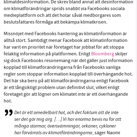
klimatdesinformation. De skrev bland annat att desinformation
om klimatförändringar sprids snabbt via Facebooks sociala
medieplattform och att det hotar såväl medborgares som
beslutsfattares förmåga att bekämpa klimatkrisen.
Missnöjet med Facebooks hantering av klimatinformation är
alltså stort. Samtidigt menar Facebook att klimatinformation
har varit en prioritet när företaget har jobbat för att stoppa
felaktig information på plattformen. Enligt
Bloomberg
skiljer
sig dock Facebooks resonemang när det gäller just information
kopplad till klimatförändringarna från Facebooks vanliga
regler som stoppar information kopplad till överhängande hot.
Det här ska bero på att klimatförändringarna enligt Facebook
är ett långsiktigt problem utan definitivt slut, vilket enligt
företaget gör att lögner om klimatet inte är ett överhängande
hot.
Det är ett omedelbart hot, och det faktum att de inte
ser det gör mig arg. […] Vi har enorma bevis nu för att
många stormar, översvämningar, orkaner, cykloner
har förvärrats av klimatförändringarna
, säger Naomi