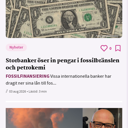
Foto:
geralt/Pixabay
Nyheter
0
Storbanker öser in pengar i fossilbränslen
och petrokemi
FOSSILFINANSIERING
Vissa internationella banker har
dragit ner sina lån till fos...
03 aug 2026
• Lästid:
3 min