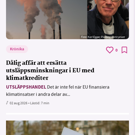
Foto:
Karl Egger, Pixabay, samt privat
Krönika
0
Dålig affär att ersätta
utsläppsminskningar i EU med
klimatkrediter
UTSLÄPPSHANDEL
Det är inte fel när EU finansiera
klimatinsatser i andra delar av...
02 aug 2026
• Lästid:
7 min