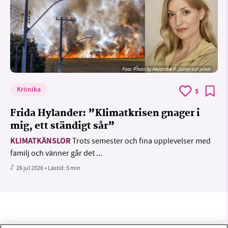
Foto:
Photo by Alexandre P. Junior och privat
Krönika
5
Frida Hylander: ”Klimatkrisen gnager i
mig, ett ständigt sår”
KLIMATKÄNSLOR
Trots semester och fina upplevelser med
familj och vänner går det ...
26 jul 2026
• Lästid:
5 min