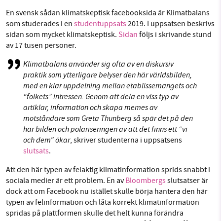
En svensk sådan klimatskeptisk facebooksida är Klimatbalans
som studerades i en
studentuppsats
2019. I uppsatsen
beskrivs
sidan som mycket klimatskeptisk.
Sidan
följs i skrivande stund
av 17 tusen personer.
Klimatbalans använder sig ofta av en diskursiv
praktik som ytterligare belyser den här världsbilden,
med en klar uppdelning mellan etablissemangets och
“folkets” intressen. Genom att dela en viss typ av
artiklar, information och skapa memes av
motståndare som Greta Thunberg så spär det på den
här bilden och polariseringen av att det finns ett “vi
och dem” ökar
, skriver studenterna i uppsatsens
slutsats
.
Att den här typen av felaktig klimatinformation sprids snabbt i
sociala medier är ett problem. En av
Bloombergs
slutsatser är
dock att om Facebook nu istället skulle börja hantera den här
typen av felinformation och låta korrekt klimatinformation
spridas på plattformen skulle det helt kunna förändra