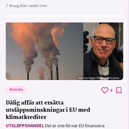
03 aug 2026
• Lästid:
3 min
Foto:
Karl Egger, Pixabay, samt privat
Krönika
0
Dålig affär att ersätta
utsläppsminskningar i EU med
klimatkrediter
UTSLÄPPSHANDEL
Det är inte fel när EU finansiera