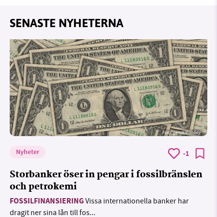
SENASTE NYHETERNA
Foto:
geralt/Pixabay
Nyheter
-1
Storbanker öser in pengar i fossilbränslen
och petrokemi
FOSSILFINANSIERING
Vissa internationella banker har
dragit ner sina lån till fos...