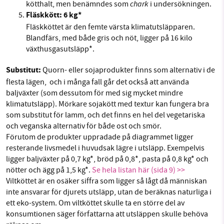
chark
kötthalt, men benämndes som
i undersökningen.
Fläskkött: 6 kg*
Fläskköttet är den femte värsta klimatutsläpparen.
Blandfärs, med både gris och nöt, ligger på 16 kilo
växthusgasutsläpp*.
Substitut:
Quorn- eller sojaprodukter finns som alternativ i de
flesta lägen, och i många fall går det också att använda
baljväxter (som dessutom för med sig mycket mindre
klimatutsläpp). Mörkare sojakött med textur kan fungera bra
som substitut för lamm, och det finns en hel del vegetariska
och veganska alternativ för både ost och smör.
Förutom de produkter uppradade på diagrammet ligger
resterande livsmedel i huvudsak lägre i utsläpp. Exempelvis
ligger baljväxter på 0,7 kg*, bröd på 0,8*, pasta på 0,8 kg* och
nötter och ägg på 1,5 kg*.
Se hela listan här (sida 9) >>
Viltköttet är en osäker siffra som ligger så lågt då människan
inte ansvarar för djurets utsläpp, utan de beräknas naturliga i
ett eko-system. Om viltköttet skulle ta en större del av
konsumtionen säger författarna att utsläppen skulle behöva