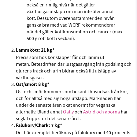
också en rimlig nivå när det gäller
växthusgasutsläpp om man inte äter annat
kött. Dessutom överensstämmer den nivån
ganska bra med vad WCRF rekommenderar
när det gäller köttkonsumtion och cancer (max
500 g rött kött i veckan).
Lammkött: 21 kg*
Precis som hos kor släpper får och lamm ut
metan. Betesdriften där lustgasavgång från gödsling och
djurens träck och urin bidrar också till utsläpp av
växthusgaser.
Ost/smör: 8 kg*
Ost och smör kommer som bekant i huvudsak från kor,
och för alltså med sig höga utsläpp. Marknaden har
under de senaste åren ökat enormt för veganska
alternativ. Bland annat
Oatly
och
Astrid och aporna
har
seglat upp stort det senare året.
Falukorv/Chark: 7 kg*
Det här exemplet beräknas på falukorv med 40 procents