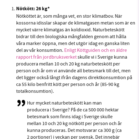
Sök
Sparade inlägg
Tipsa oss
Nötkött: 26 kg*
Nötköttet är, som många vet, en stor klimatbov. När
Facebook
Instagram
BlueSky
kossorna idisslar skapar de klimatgasen metan som är en
SMB kämpar för en hållbar framtid. Sedan
mycket värre klimatgas än koldioxid. Naturbeteskött
starten 2010 har vår ideella redaktion drivit
Threads
LinkedIn
bidrar till den biologiska mångfalden genom att hålla
miljödebatten framåt genom
våra marker öppna, men det utgör idag en ganska liten
nyhetsbevakning och granskningar. Nu vill vi
del av vår konsumtion.
Enligt Köttguiden och en äldre
utveckla vårt arbete – och vi hoppas att du
rapport från jordbruksverket
skulle vi i Sverige kunna
vill hjälpa oss.
producera mellan 10 och 20 kg naturbeteskött per
person och år om vi använde all betesmark till det, men
Stötta vårt arbete genom att swisha en slant till
det ligger också långt ifrån dagens direktkonsumtion på
ca 55 kilo benfritt kött per person och år (85-90 kg
totalkonsumtion).
1231368703
Hur mycket naturbeteskött kan man
Läs vad vi vill göra
producera i Sverige? På de ca 500 000 hektar
betesmark som finns idag i Sverige skulle
mellan 10 och 20 kg nötkött per person och år
kunna produceras. Det motsvarar ca 300 g (ca
2 portioner) i veckan per svensk. Det innebär