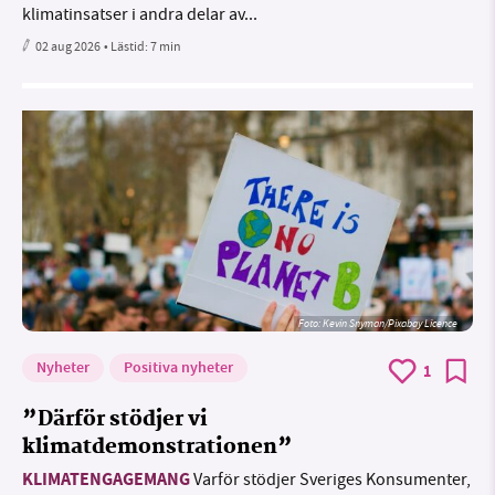
klimatinsatser i andra delar av...
02 aug 2026
• Lästid:
7 min
Foto:
Kevin Snyman/Pixabay Licence
Nyheter
Positiva nyheter
1
”Därför stödjer vi
klimatdemonstrationen”
KLIMATENGAGEMANG
Varför stödjer Sveriges Konsumenter,