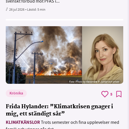
svenskt förbud mot PFAS i...
26 jul 2026
• Lästid:
5 min
Foto:
Photo by Alexandre P. Junior och privat
Krönika
5
Frida Hylander: ”Klimatkrisen gnager i
mig, ett ständigt sår”
KLIMATKÄNSLOR
Trots semester och fina upplevelser med