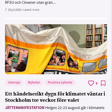
RFSU och Clowner utan grän...
29 jul 2026
• Lästid:
4 min
Foto: Supermijöbloggen
Intervju
Nyheter
Positiva nyheter
6
Ett händelserikt dygn för klimatet väntar i
Stockholm tre veckor före valet
JÄTTEMANIFESTATION
Helgen 22-23 augusti går i klimatets