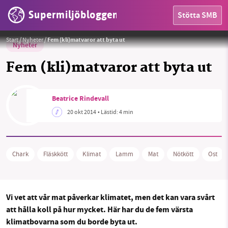
Supermiljöbloggen
Stötta SMB
Foto:
Siffror från Mat-klimat-listan
Start
/
Nyheter
/
Fem (kli)matvaror att byta ut
Nyheter
Fem (kli)matvaror att byta ut
Beatrice Rindevall
20 okt 2014
• Lästid:
4 min
HEM
OMRÅDEN
Chark
Fläskkött
Klimat
Lamm
Mat
Nötkött
Ost
MILJÖFAKTA
OM OSS
Vi vet att vår mat påverkar klimatet, men det kan vara svårt
att hålla koll på hur mycket. Här har du de fem värsta
klimatbovarna som du borde byta ut.