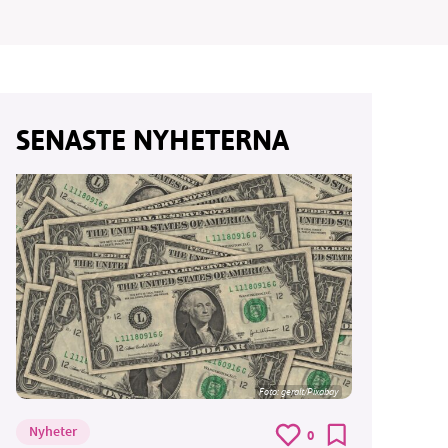
vår
SENASTE NYHETERNA
ete –
Foto:
geralt/Pixabay
Nyheter
0