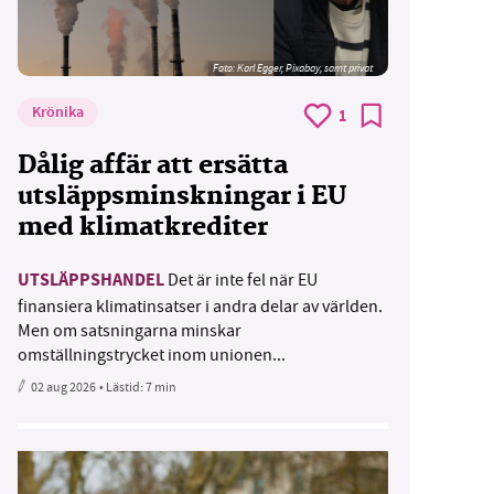
Foto:
Karl Egger, Pixabay, samt privat
Krönika
1
Dålig affär att ersätta
utsläppsminskningar i EU
med klimatkrediter
UTSLÄPPSHANDEL
Det är inte fel när EU
finansiera klimatinsatser i andra delar av världen.
Men om satsningarna minskar
omställningstrycket inom unionen...
02 aug 2026
• Lästid:
7 min