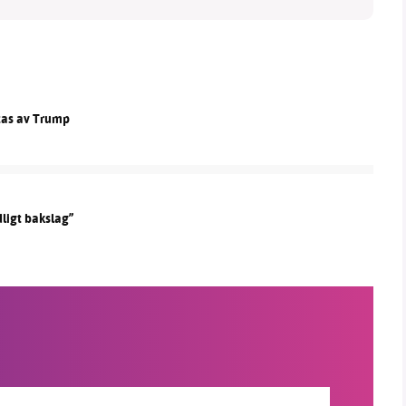
otas av Trump
dligt bakslag”