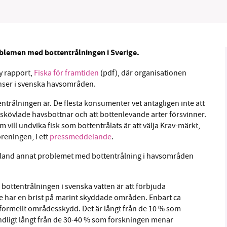
oblemen med bottentrålningen i Sverige.
B kämpar för en hållbar framtid. Sedan starten 2010 har 
y rapport,
Fiska för framtiden
(pdf), där organisationen
ideella redaktion drivit miljödebatten framåt genom
nser i svenska havsområden.
tsbevakning och granskningar. Nu vill vi utveckla vårt arb
och vi hoppas att du vill hjälpa oss.
ntrålningen är. De flesta konsumenter vet antagligen inte att
l skövlade havsbottnar och att bottenlevande arter försvinner.
Stötta vårt arbete genom att swisha en slant till
vill undvika fisk som bottentrålats är att välja Krav-märkt,
reningen, i ett
pressmeddelande
.
1231368703
and annat problemet med bottentrålning i havsområden
Läs vad vi vill göra
a bottentrålningen i svenska vatten är att förbjuda
e har en brist på marint skyddade områden. Enbart ca
ormellt områdesskydd. Det är långt från de 10 % som
ndligt långt från de 30-40 % som forskningen menar