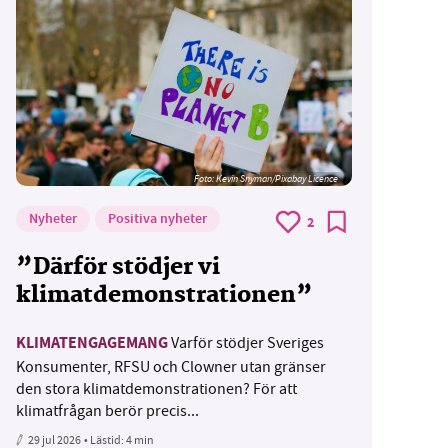
Foto:
Kevin Snyman/Pixabay Licence
Nyheter
Positiva nyheter
2
”Därför stödjer vi
klimatdemonstrationen”
KLIMATENGAGEMANG
Varför stödjer Sveriges
Konsumenter, RFSU och Clowner utan gränser
den stora klimatdemonstrationen? För att
klimatfrågan berör precis...
29 jul 2026
• Lästid:
4 min