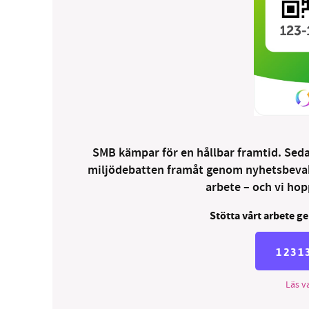
SMB kämpar för en hållbar framtid. Sedan
miljödebatten framåt genom nyhetsbevakni
arbete – och vi hopp
Stötta vårt arbete ge
1231
Läs va