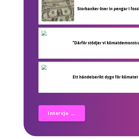
Storbanker öser in pengar i fos
”Därför stödjer vi klimatdemonstr
Ett händelserikt dygn för klimatet
Intervju