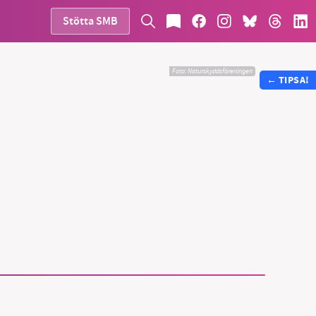
Stötta SMB
Foto:
Naturskyddsföreningen
←
TIPSA!