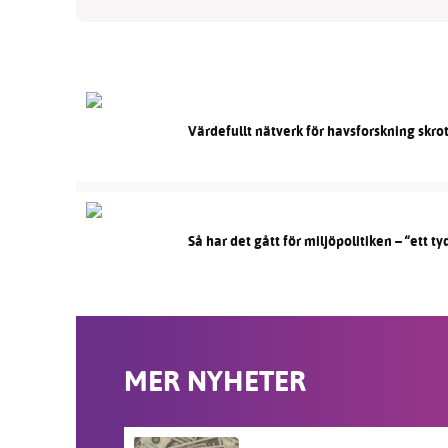
Värdefullt nätverk för havsforskning skr
Så har det gått för miljöpolitiken – “ett ty
MER NYHETER