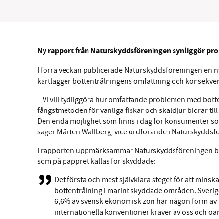
Ny rapport från Naturskyddsföreningen synliggör pr
SM
I förra veckan publicerade Naturskyddsföreningen en n
kartlägger bottentrålningens omfattning och konsekve
nyhe
– Vi vill tydliggöra hur omfattande problemen med botte
fångstmetoden för vanliga fiskar och skaldjur bidrar til
Den enda möjlighet som finns i dag för konsumenter som 
säger Mårten Wallberg, vice ordförande i Naturskyddsfö
I rapporten uppmärksammar Naturskyddsföreningen bl
som på pappret kallas för skyddade:
Det första och mest självklara steget för att minsk
bottentrålning i marint skyddade områden. Sverig
6,6% av svensk ekonomisk zon har någon form av f
internationella konventioner kräver av oss och oä