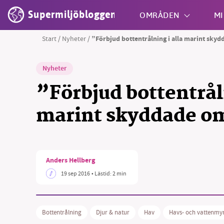
Supermiljöbloggen
OMRÅDEN
MI
Start
/
Nyheter
/
”Förbjud bottentrålning i alla marint sk
Shift + S
Nyheter
”Förbjud bottentråln
marint skyddade o
Anders Hellberg
19 sep 2016
• Lästid:
2 min
Bottentrålning
Djur & natur
Hav
Havs- och vattenmy