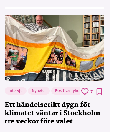
Foto: Supermijöbloggen
Intervju
Nyheter
Positiva nyheter
7
Ett händelserikt dygn för
klimatet väntar i Stockholm
tre veckor före valet