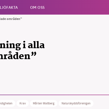
LJÖFAKTA
OM OSS
yddade områden”
Esc
ing i alla
mråden”
ndigheten
Krav
Mårten Wallberg
Naturskyddsförenigen