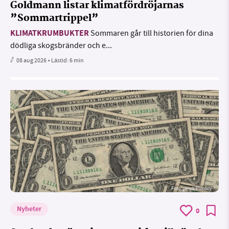
Goldmann listar klimatfördröjarnas
”Sommartrippel”
KLIMATKRUMBUKTER
Sommaren går till historien för dina
dödliga skogsbränder och e...
08 aug 2026
• Lästid:
6 min
Foto:
geralt/Pixabay
Nyheter
0