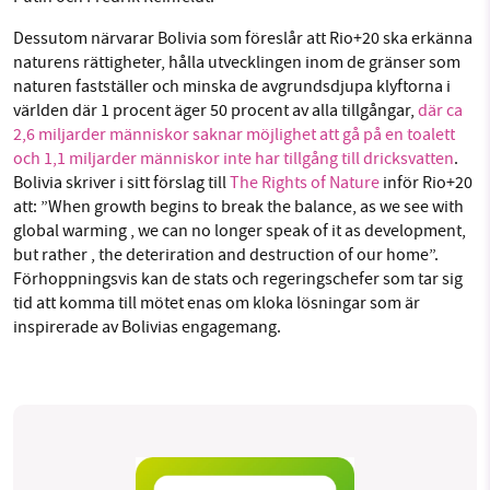
Dessutom närvarar Bolivia som föreslår att Rio+20 ska erkänna
naturens rättigheter, hålla utvecklingen inom de gränser som
naturen fastställer och minska de avgrundsdjupa klyftorna i
världen där 1 procent äger 50 procent av alla tillgångar,
där ca
2,6 miljarder människor saknar möjlighet att gå på en toalett
och 1,1 miljarder människor inte har tillgång till dricksvatten
.
Bolivia skriver i sitt förslag till
The Rights of Nature
inför Rio+20
att: ”When growth begins to break the balance, as we see with
global warming , we can no longer speak of it as development,
but rather , the deteriration and destruction of our home”.
Förhoppningsvis kan de stats och regeringschefer som tar sig
tid att komma till mötet enas om kloka lösningar som är
inspirerade av Bolivias engagemang.