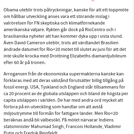
Facebook
Instagram
BlueSky
Obama uteblir trots påtryckningar, kanske för att ett toppmöte
om hållbar utveckling anses vara ett störande inslag i
valrörelsen för FN skeptiska och klimatförnekande
SMB kämpar för en hållbar framtid. Sedan
Threads
LinkedIn
amerikanska väljare. Rykten går dock på RioCentro och i
starten 2010 har vår ideella redaktion drivit
brasilianska nyheter att han kommer dyka upp i sista stund.
miljödebatten framåt genom
Även David Cameron uteblir, trots att värdlandet Brasilien
nyhetsbevakning och granskningar. Nu vill vi
ändrade datumet för Rio+20 mötet till slutet av juni för att det
utveckla vårt arbete – och vi hoppas att du
inte skulle krocka med Drottning Elizabeths diamantjubileum
vill hjälpa oss.
efter 60 år på tronen.
Stötta vårt arbete genom att swisha en slant till
Arrogansen från de ekonomiska supermakterna kanske kan
förklaras med att deras välstånd förutsätter billig tillgång på
fossil energi. USA, Tyskland och England står tillsammans för
1231368703
ca 20 procent av de globala utsläppen och bland de högsta per
capita utsläppen i världen. De har med andra ord mycket att
Läs vad vi vill göra
förlora på en utveckling som handlar om att avstå
miljöutrymme till förmån för fattigare länder. Men Rio+20
beräknas ändå bli välbesökt. På mötet närvarar Indiens
statsminister Mahumad Singh, Francois Hollande, Vladimir
Putin och Fredrik Reinfeldt.