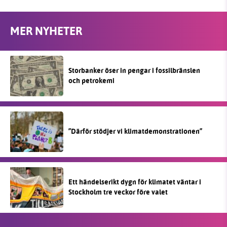
MER NYHETER
Storbanker öser in pengar i fossilbränslen
och petrokemi
”Därför stödjer vi klimatdemonstrationen”
Ett händelserikt dygn för klimatet väntar i
Stockholm tre veckor före valet