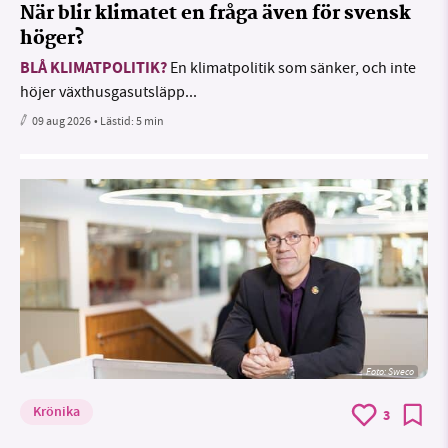
När blir klimatet en fråga även för svensk
höger?
BLÅ KLIMATPOLITIK?
En klimatpolitik som sänker, och inte
höjer växthusgasutsläpp...
09 aug 2026
• Lästid:
5 min
Foto: Sweco
Krönika
3