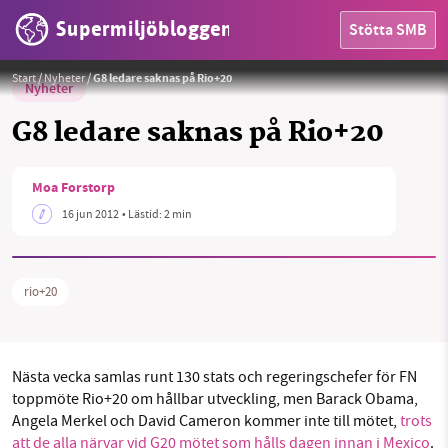
Supermiljöbloggen
Stötta SMB
Start
/
Nyheter
/
G8 ledare saknas på Rio+20
Nyheter
G8 ledare saknas på Rio+20
Moa Forstorp
HEM
16 jun 2012
• Lästid:
2 min
OMRÅDEN
MILJÖFAKTA
rio+20
OM OSS
Nästa vecka samlas runt 130 stats och regeringschefer för FN
toppmöte Rio+20 om hållbar utveckling, men Barack Obama,
Sök
Sparade inlägg
Tipsa oss
Angela Merkel och David Cameron kommer inte till mötet,
trots
att de alla närvar vid G20 mötet som hålls dagen innan i Mexico
.