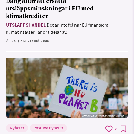
Dålig affär att ersätta
utsläppsminskningar i EU med
klimatkrediter
UTSLÄPPSHANDEL
Det är inte fel när EU finansiera
klimatinsatser i andra delar av...
02 aug 2026
• Lästid:
7 min
Foto:
Kevin Snyman/Pixabay Licence
Nyheter
Positiva nyheter
2