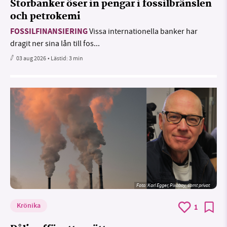
Storbanker öser in pengar i fossilbränslen
och petrokemi
FOSSILFINANSIERING
Vissa internationella banker har
dragit ner sina lån till fos...
03 aug 2026
• Lästid:
3 min
Foto:
Karl Egger, Pixabay, samt privat
Krönika
1