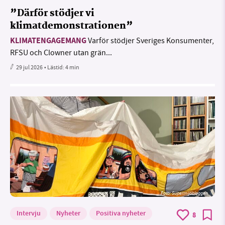
”Därför stödjer vi
klimatdemonstrationen”
KLIMATENGAGEMANG
Varför stödjer Sveriges Konsumenter,
RFSU och Clowner utan grän...
29 jul 2026
• Lästid:
4 min
Foto: Supermijöbloggen
Intervju
Nyheter
Positiva nyheter
8