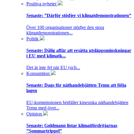
Positiva nyheter
Senaste:
”Därför stödjer vi klimatdemonstrationen”
Över 100 organisationer stödjer den stora
klimatdemonstrationen...
Politik
Senaste:
Dålig affär att ersätta utsläppsminskningar
i EU med klimatk...
Det är inte fel när EU (och...
Konsumtion
Senaste:
Dags för näthandelsjätten Temu att följa
lagen
EU-kommissionen bötfäller kinesiska näthandelsjätten
Temu med över...
Opinion
Senaste:
Goldmann listar klimatfördröjarnas
”Sommartrippel”