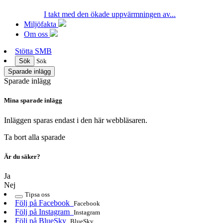
I takt med den ökade uppvärmningen av...
Miljöfakta
Om oss
Stötta SMB
Sök
Sök
Sparade inlägg
Sparade inlägg
Mina sparade inlägg
Inläggen sparas endast i den här webbläsaren.
Ta bort alla sparade
Är du säker?
Ja
Nej
Tipsa oss
Följ på Facebook
Facebook
Följ på Instagram
Instagram
Följ på BlueSky
BlueSky