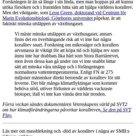
Forskningen är än så länge i sin linda, men man hoppas på att kunna
utöka försöken och i framtiden hitta sätt att hjälpa världens korallrev.
Men det viktigaste, som
Leon Green, doktorand vid Centrum för
Marin Evolutionsbiologi, Göteborgs universitet
påpekar, är att
faktiskt minska utsläppen av växthusgaser.
Vi måste minska utsläppen av växthusgaser, annars
finns det en överhängande risk att vi inte har några
korallrev snart. Forskning om mikroalger och korallers
arvsmassa är viktigt för att köpa tid och hjälpa rev som
ännu inte har drabbats lika hårt som Stora Barriärrevet,
men även dessa kan gå under om vi inte snabbt hittar
sätt att minska våra utsläpp och i förlängningen
normalisera vattentemperaturerna. Enligt FN är 275
miljoner människor direkt beroende av korallrev för sitt
leverne. Det blir många klimatflyktingar som kommer
behöva stöd, utöver förlusten av världens vackraste
biotoper, ifall vi inte kan vända den här trenden.
Förra veckan sändes dokumentären Vetenskapens värld på SVT2
om hur klimatförändringarna påverkar korallreven
. Se den på SVT
Play.
Läs mer om massblekning och -död av korallrev i några av SMB:s