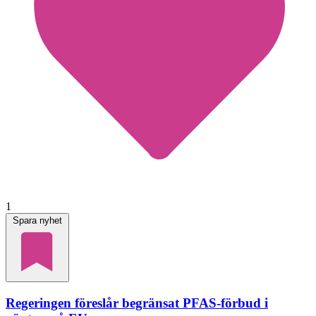
1
Spara nyhet
Regeringen föreslår begränsat PFAS-förbud i