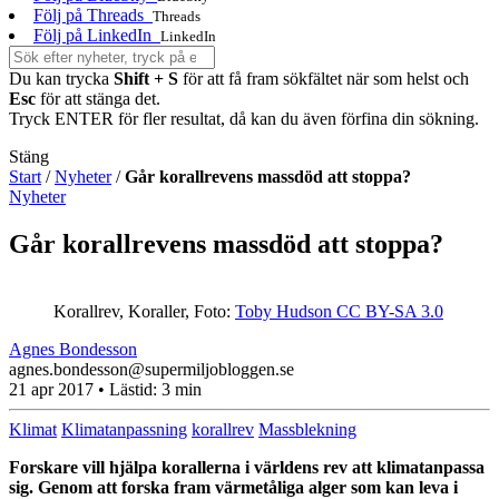
Följ på Threads
Threads
Följ på LinkedIn
LinkedIn
Du kan trycka
Shift + S
för att få fram sökfältet när som helst och
Esc
för att stänga det.
Tryck ENTER för fler resultat, då kan du även förfina din sökning.
Stäng
Start
/
Nyheter
/
Går korallrevens massdöd att stoppa?
Nyheter
Går korallrevens massdöd att stoppa?
Korallrev, Koraller,
Foto:
Toby Hudson CC BY-SA 3.0
Agnes Bondesson
agnes.bondesson@supermiljobloggen.se
21 apr 2017
• Lästid:
3 min
Klimat
Klimatanpassning
korallrev
Massblekning
Forskare vill hjälpa korallerna i världens rev att klimatanpassa
sig. Genom att forska fram värmetåliga alger som kan leva i