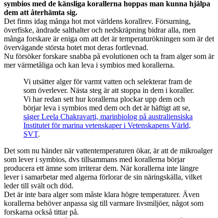
symbios med de känsliga korallerna hoppas man kunna hjälpa
dem att återhämta sig.
Det finns idag många hot mot världens korallrev. Försurning,
överfiske, ändrade salthalter och nedskräpning bidrar alla, men
många forskare är eniga om att det är temperaturökningen som är det
övervägande största hotet mot deras fortlevnad.
Nu försöker forskare snabba på evolutionen och ta fram alger som är
mer värmetåliga och kan leva i symbios med korallerna.
Vi utsätter alger för varmt vatten och selekterar fram
de
som överlever. Nästa steg är att stoppa in dem i koraller.
Vi har redan sett hur korallerna plockar upp dem och
börjar leva i symbios med dem och det är häftigt att se,
säger Leela Chakravarti, marinbiolog på australiensiska
Institutet för marina vetenskaper i Vetenskapens Värld,
SVT
.
Det som nu händer när vattentemperaturen ökar, är att de mikroalger
som lever i symbios, dvs tillsammans med korallerna börjar
producera ett ämne som irriterar dem. När korallerna inte längre
lever i samarbetar med algerna förlorar de sin näringskälla, vilket
leder till svält och död.
Det är inte bara alger som måste klara högre temperaturer. Även
korallerna behöver anpassa sig till varmare livsmiljöer, något som
forskarna också tittar på.