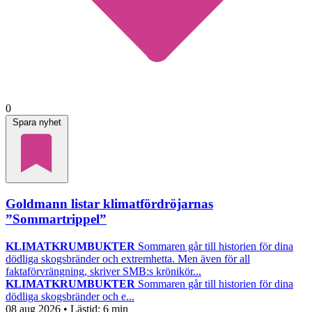
0
Spara nyhet
Goldmann listar klimatfördröjarnas
”Sommartrippel”
KLIMATKRUMBUKTER
Sommaren går till historien för dina
dödliga skogsbränder och extremhetta. Men även för all
faktaförvrängning, skriver SMB:s krönikör...
KLIMATKRUMBUKTER
Sommaren går till historien för dina
dödliga skogsbränder och e...
08 aug 2026
• Lästid:
6 min