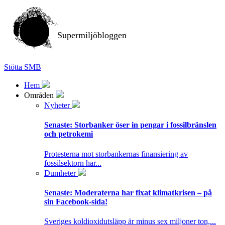
Supermiljöbloggen
Stötta SMB
Hem
Områden
Nyheter
Senaste:
Storbanker öser in pengar i fossilbränslen
och petrokemi
Protesterna mot storbankernas finansiering av
fossilsektorn har...
Dumheter
Senaste:
Moderaterna har fixat klimatkrisen – på
sin Facebook-sida!
Sveriges koldioxidutsläpp är minus sex miljoner ton,...