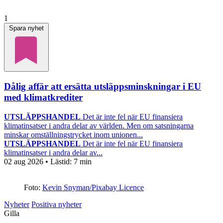
1
Spara nyhet
Dålig affär att ersätta utsläppsminskningar i EU
med klimatkrediter
UTSLÄPPSHANDEL
Det är inte fel när EU finansiera
klimatinsatser i andra delar av världen. Men om satsningarna
minskar omställningstrycket inom unionen...
UTSLÄPPSHANDEL
Det är inte fel när EU finansiera
klimatinsatser i andra delar av...
02 aug 2026
• Lästid:
7 min
Foto:
Kevin Snyman/Pixabay Licence
Nyheter
Positiva nyheter
Gilla