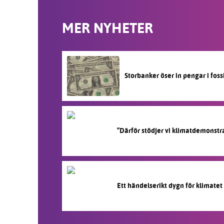
MER NYHETER
Storbanker öser in pengar i fos
”Därför stödjer vi klimatdemonstr
Ett händelserikt dygn för klimatet