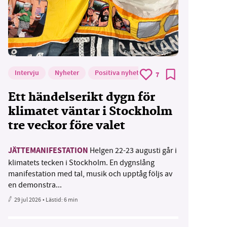
Foto: Supermijöbloggen
Intervju
Nyheter
Positiva nyheter
7
Ett händelserikt dygn för
klimatet väntar i Stockholm
tre veckor före valet
JÄTTEMANIFESTATION
Helgen 22-23 augusti går i
klimatets tecken i Stockholm. En dygnslång
manifestation med tal, musik och upptåg följs av
en demonstra...
29 jul 2026
• Lästid:
6 min