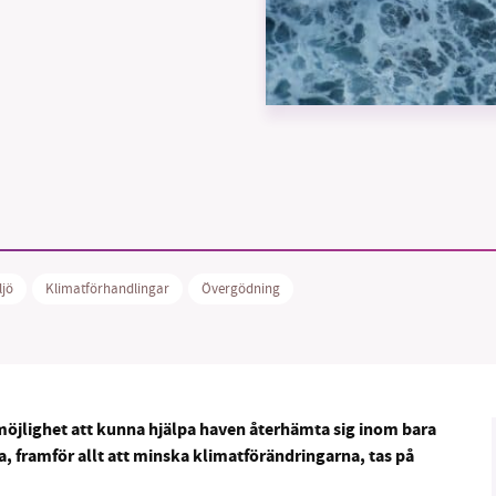
B kämpar för en hållbar framtid. Sedan starten 2010 har 
ideella redaktion drivit miljödebatten framåt genom
tsbevakning och granskningar. Nu vill vi utveckla vårt arb
och vi hoppas att du vill hjälpa oss.
Stötta vårt arbete genom att swisha en slant till
ljö
Klimatförhandlingar
Övergödning
1231368703
Läs vad vi vill göra
n möjlighet att kunna hjälpa haven återhämta sig inom bara
 framför allt att minska klimatförändringarna, tas på