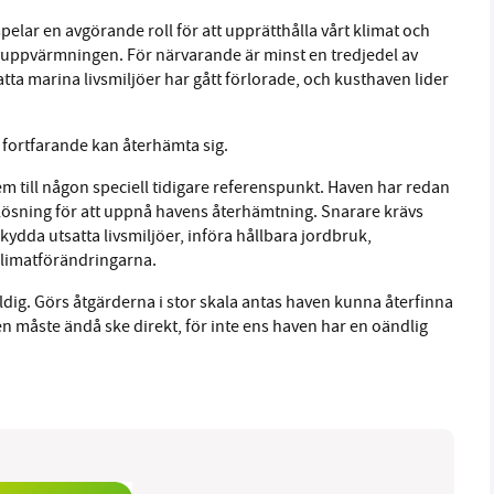
 spelar en avgörande roll för att upprätthålla vårt klimat och
 uppvärmningen. För närvarande är minst en tredjedel av
atta marina livsmiljöer har gått förlorade, och kusthaven lider
fortfarande kan återhämta sig.
em till någon speciell tidigare referenspunkt. Haven har redan
d lösning för att uppnå havens återhämtning. Snarare krävs
ydda utsatta livsmiljöer, införa hållbara jordbruk,
 klimatförändringarna.
g. Görs åtgärderna i stor skala antas haven kunna återfinna
en måste ändå ske direkt, för inte ens haven har en oändlig