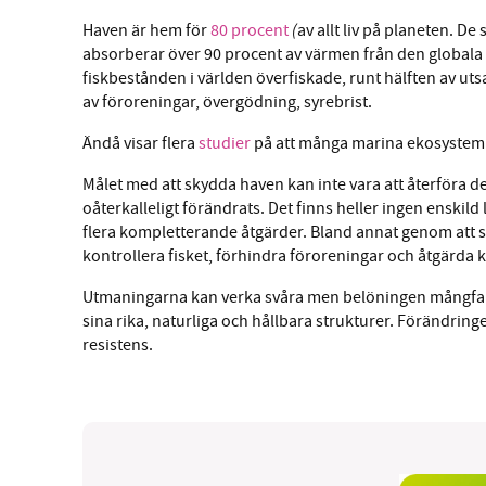
(
Haven är hem för
80 procent
av allt liv på planeten. De
absorberar över 90 procent av värmen från den globala
fiskbestånden i världen överfiskade, runt hälften av uts
av föroreningar, övergödning, syrebrist.
Ändå visar flera
studier
på att många marina ekosystem 
Målet med att skydda haven kan inte vara att återföra d
oåterkalleligt förändrats. Det finns heller ingen enskil
flera kompletterande åtgärder. Bland annat genom att sk
kontrollera fisket, förhindra föroreningar och åtgärda
Utmaningarna kan verka svåra men belöningen mångfaldi
sina rika, naturliga och hållbara strukturer. Förändring
resistens.