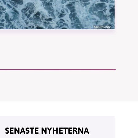
Foto:
Pixabay
vår
ete –
SENASTE NYHETERNA