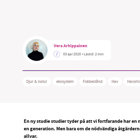
SM
Vera Arhippainen
03 apr 2020
• Lästid:
2 min
nyhe
Djur & natur
ekosystem
Fiskbestånd
Hav
Havsmi
En ny studie studier tyder på att vi fortfarande har e
en generation. Men bara om de nödvändiga åtgärderna,
allvar.