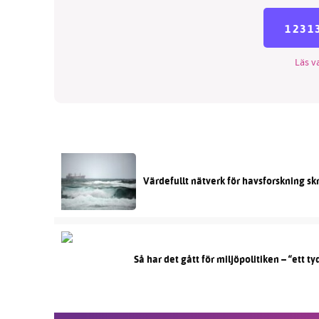
1231
Läs va
Värdefullt nätverk för havsforskning s
Så har det gått för miljöpolitiken – “ett ty