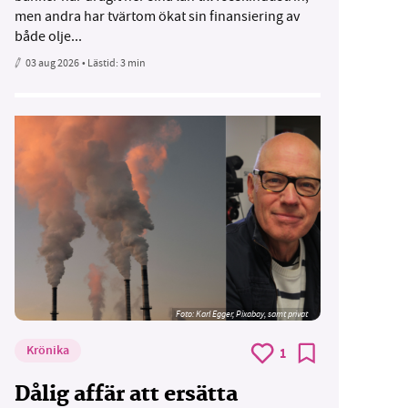
men andra har tvärtom ökat sin finansiering av
både olje...
03 aug 2026
• Lästid:
3 min
Foto:
Karl Egger, Pixabay, samt privat
Krönika
1
Dålig affär att ersätta