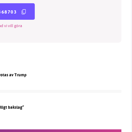
368703
d vi vill göra
krotas av Trump
dligt bakslag”