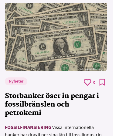
Foto:
geralt/Pixabay
Nyheter
0
Storbanker öser in pengar i
fossilbränslen och
petrokemi
FOSSILFINANSIERING
Vissa internationella
banker har dragit ner sina lån till fossilindustrin,