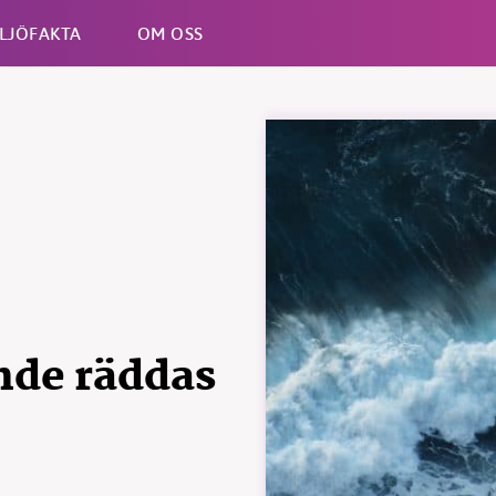
LJÖFAKTA
OM OSS
Esc
nde räddas