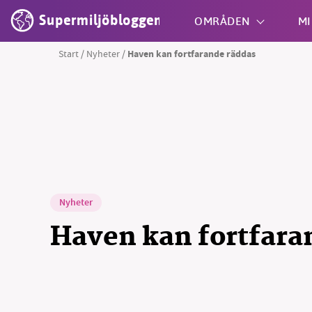
Supermiljöbloggen
OMRÅDEN
MI
Start
/
Nyheter
/
Haven kan fortfarande räddas
Shift + S
Nyheter
Haven kan fortfara