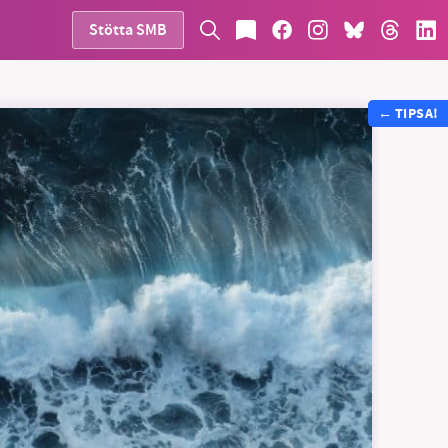
Stötta SMB
←
TIPSA!