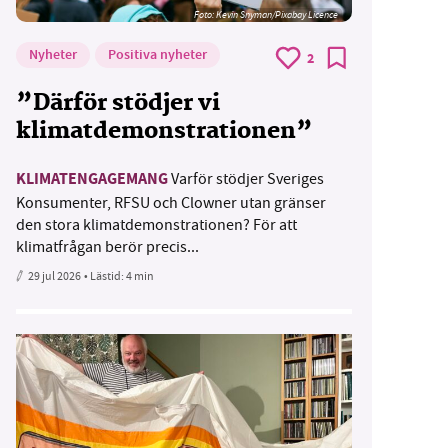
Foto:
Kevin Snyman/Pixabay Licence
Nyheter
Positiva nyheter
2
”Därför stödjer vi
klimatdemonstrationen”
KLIMATENGAGEMANG
Varför stödjer Sveriges
Konsumenter, RFSU och Clowner utan gränser
den stora klimatdemonstrationen? För att
klimatfrågan berör precis...
29 jul 2026
• Lästid:
4 min