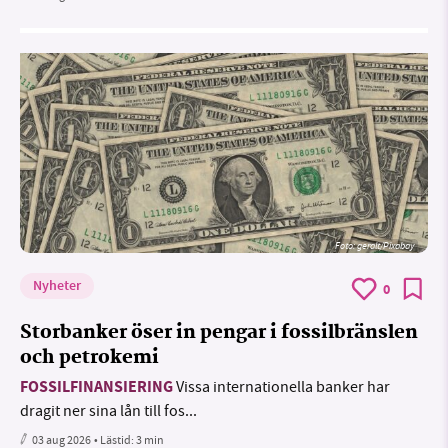
Foto:
geralt/Pixabay
Nyheter
0
Storbanker öser in pengar i fossilbränslen
och petrokemi
FOSSILFINANSIERING
Vissa internationella banker har
dragit ner sina lån till fos...
03 aug 2026
• Lästid:
3 min