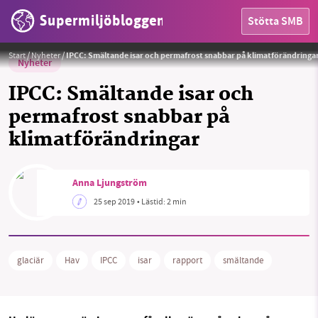
Supermiljöbloggen
Stötta SMB
Foto:
Pexels
Start
/
Nyheter
/
IPCC: Smältande isar och permafrost snabbar på klimatförändringa
Nyheter
IPCC: Smältande isar och
permafrost snabbar på
klimatförändringar
HEM
OMRÅDEN
Anna Ljungström
25 sep 2019
• Lästid:
2 min
MILJÖFAKTA
OM OSS
glaciär
Hav
IPCC
isar
rapport
smältande
Sök
Sparade inlägg
Tipsa oss