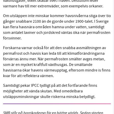
växthusgaser, vilket skadar livet i haven. Dessutom leder
varmare hav till mer extremväder, som exempelvis orkaner.
Om utsläppen inte minskar kommer havsnivåerna stiga över tio
gånger snabbare 2100 än de gjorde under 1900-talet. I Sverige
kan flera havsnära områden hamna under vatten, samtidigt
som antalet laviner och jordskred väntas öka när permafrosten
försvinner.
Forskarna varnar också för att den snabba avsmältningen av
permafrost och havsis kan leda till att klimatförändringarna
förvärras ännu mer. När permafrosten smälter avges metan,
som är en mycket kraftfull växthusgas. De smältande
havsisarna ökar havens värmeupptag, eftersom mindre is finns
kvar för att reflektera värmen.
Samtidigt pekar IPCC tydligt på att det fortfarande finns
möjligheter att vända skutan. Med omedelbara
utsläppsminskningar skulle riskerna minska betydligt.
SMB står på barrikaderna för en bättre världs. Sedan starten