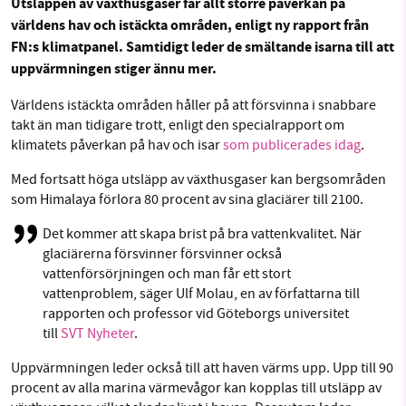
Utsläppen av växthusgaser får allt större påverkan på
världens hav och istäckta områden, enligt
ny rapport från
Facebook
Instagram
BlueSky
FN:s klimatpanel. Samtidigt leder de smältande isarna till att
uppvärmningen stiger ännu mer.
SMB kämpar för en hållbar framtid. Sedan
Threads
LinkedIn
starten 2010 har vår ideella redaktion drivit
Världens istäckta områden håller på att försvinna i snabbare
miljödebatten framåt genom
takt än man tidigare trott, enligt den specialrapport om
nyhetsbevakning och granskningar. Nu vill vi
klimatets påverkan på hav och isar
som publicerades idag
.
utveckla vårt arbete – och vi hoppas att du
Med fortsatt höga utsläpp av växthusgaser kan bergsområden
vill hjälpa oss.
som Himalaya förlora 80 procent av sina glaciärer till 2100.
Stötta vårt arbete genom att swisha en slant till
Det kommer att skapa brist på bra vattenkvalitet. När
glaciärerna försvinner försvinner också
1231368703
vattenförsörjningen och man får ett stort
vattenproblem, säger Ulf Molau, en av författarna till
rapporten och professor vid Göteborgs universitet
Läs vad vi vill göra
till
SVT Nyheter
.
Uppvärmningen leder också till att haven värms upp. Upp till 90
procent av alla marina värmevågor kan kopplas till utsläpp av