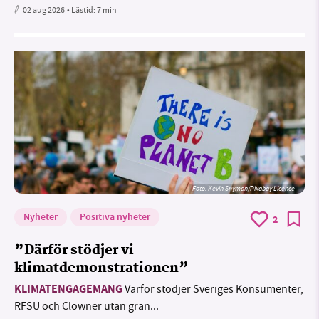
02 aug 2026
• Lästid:
7 min
Foto:
Kevin Snyman/Pixabay Licence
Nyheter
Positiva nyheter
2
”Därför stödjer vi
klimatdemonstrationen”
KLIMATENGAGEMANG
Varför stödjer Sveriges Konsumenter,
RFSU och Clowner utan grän...