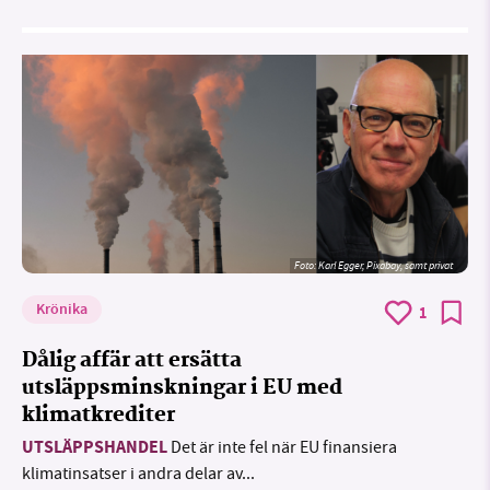
Foto:
Karl Egger, Pixabay, samt privat
Krönika
1
Dålig affär att ersätta
utsläppsminskningar i EU med
klimatkrediter
UTSLÄPPSHANDEL
Det är inte fel när EU finansiera
klimatinsatser i andra delar av...