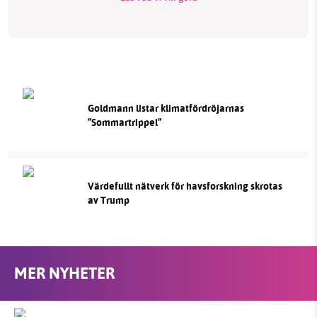
Goldmann listar klimatfördröjarnas
”Sommartrippel”
Värdefullt nätverk för havsforskning skrotas
av Trump
MER NYHETER