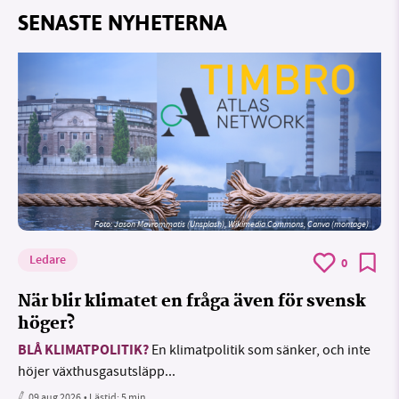
SENASTE NYHETERNA
Foto: Jason Mavrommatis (Unsplash), Wikimedia Commons, Canva (montage)
Ledare
0
När blir klimatet en fråga även för svensk
höger?
BLÅ KLIMATPOLITIK?
En klimatpolitik som sänker, och inte
höjer växthusgasutsläpp...
09 aug 2026
• Lästid:
5 min