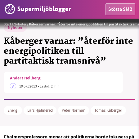
Supermiljöbloggen
Stötta SMB
Start
/
Nyheter
/
Kåberger varnar: ”återför inte energipolitiken till partitaktisk tram
Nyheter
Kåberger varnar: ”återför inte
energipolitiken till
partitaktisk tramsnivå”
HEM
OMRÅDEN
Anders Hellberg
19 okt 2013
• Lästid:
2 min
MILJÖFAKTA
OM OSS
Energi
Lars Hjälmered
Peter Norman
Tomas Kåberger
Sök
Sparade inlägg
Tipsa oss
Chalmersprofessorn menar att politikerna borde fokusera på