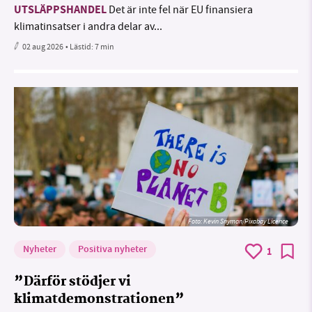
UTSLÄPPSHANDEL
Det är inte fel när EU finansiera
klimatinsatser i andra delar av...
02 aug 2026
• Lästid:
7 min
Foto:
Kevin Snyman/Pixabay Licence
Nyheter
Positiva nyheter
1
”Därför stödjer vi
klimatdemonstrationen”