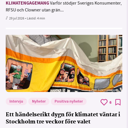
KLIMATENGAGEMANG
Varför stödjer Sveriges Konsumenter,
RFSU och Clowner utan grän...
29 jul 2026
• Lästid:
4 min
Foto: Supermijöbloggen
Intervju
Nyheter
Positiva nyheter
6
Ett händelserikt dygn för klimatet väntar i
Stockholm tre veckor före valet