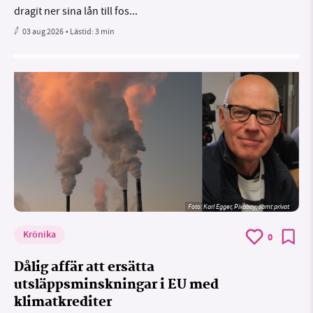
dragit ner sina lån till fos...
03 aug 2026
• Lästid:
3 min
Foto:
Karl Egger, Pixabay, samt privat
Krönika
0
Dålig affär att ersätta
utsläppsminskningar i EU med
klimatkrediter