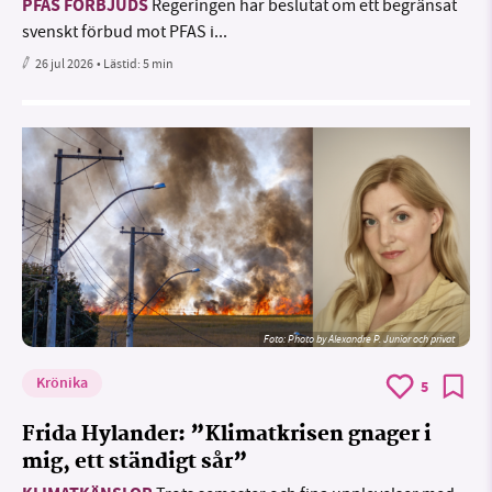
PFAS FÖRBJUDS
Regeringen har beslutat om ett begränsat
svenskt förbud mot PFAS i...
26 jul 2026
• Lästid:
5 min
Foto:
Photo by Alexandre P. Junior och privat
Krönika
5
Frida Hylander: ”Klimatkrisen gnager i
mig, ett ständigt sår”