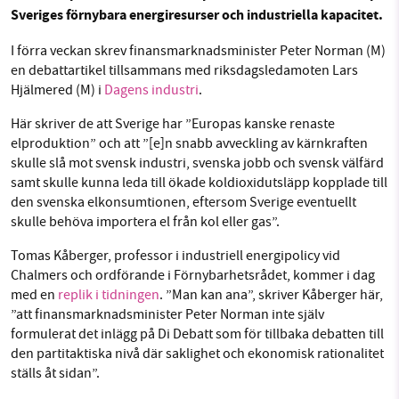
Sveriges förnybara energiresurser och industriella kapacitet.
Facebook
Instagram
BlueSky
I förra veckan skrev finansmarknadsminister Peter Norman (M)
Threads
LinkedIn
SMB kämpar för en hållbar framtid. Sedan
en debattartikel tillsammans med riksdagsledamoten Lars
Hjälmered (M) i
Dagens industri
.
starten 2010 har vår ideella redaktion drivit
miljödebatten framåt genom
Här skriver de att Sverige har ”Europas kanske renaste
nyhetsbevakning och granskningar. Nu vill vi
elproduktion” och att ”[e]n snabb avveckling av kärnkraften
utveckla vårt arbete – och vi hoppas att du
skulle slå mot svensk industri, svenska jobb och svensk välfärd
vill hjälpa oss.
samt skulle kunna leda till ökade koldioxidutsläpp kopplade till
den svenska elkonsumtionen, eftersom Sverige eventuellt
Stötta vårt arbete genom att swisha en slant till
skulle behöva importera el från kol eller gas”.
Tomas Kåberger, professor i industriell energipolicy vid
1231368703
Chalmers och ordförande i Förnybarhetsrådet, kommer i dag
med en
replik i tidningen
. ”Man kan ana”, skriver Kåberger här,
Läs vad vi vill göra
”att finansmarknadsminister Peter Norman inte själv
formulerat det inlägg på Di Debatt som för tillbaka debatten till
den partitaktiska nivå där saklighet och ekonomisk rationalitet
ställs åt sidan”.