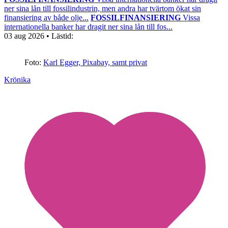
ner sina lån till fossilindustrin, men andra har tvärtom ökat sin
finansiering av både olje...
FOSSILFINANSIERING
Vissa
internationella banker har dragit ner sina lån till fos...
03 aug 2026
• Lästid:
Foto:
Karl Egger, Pixabay, samt privat
Krönika