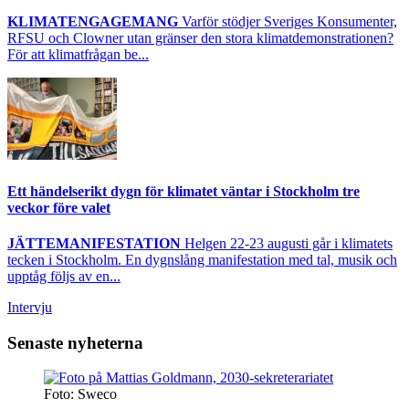
KLIMATENGAGEMANG
Varför stödjer Sveriges Konsumenter,
RFSU och Clowner utan gränser den stora klimatdemonstrationen?
För att klimatfrågan be...
Ett händelserikt dygn för klimatet väntar i Stockholm tre
veckor före valet
JÄTTEMANIFESTATION
Helgen 22-23 augusti går i klimatets
tecken i Stockholm. En dygnslång manifestation med tal, musik och
upptåg följs av en...
Intervju
Senaste nyheterna
Foto: Sweco