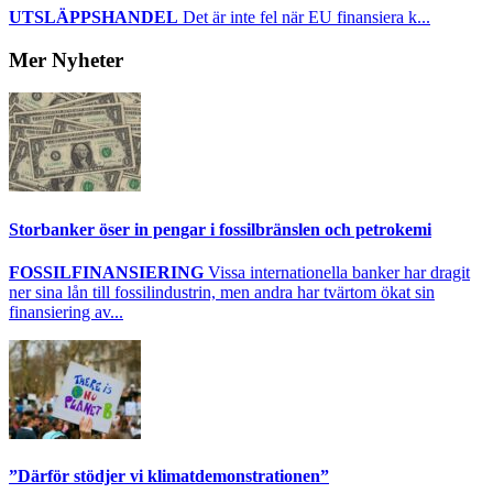
UTSLÄPPSHANDEL
Det är inte fel när EU finansiera k...
Mer Nyheter
Storbanker öser in pengar i fossilbränslen och petrokemi
FOSSILFINANSIERING
Vissa internationella banker har dragit
ner sina lån till fossilindustrin, men andra har tvärtom ökat sin
finansiering av...
”Därför stödjer vi klimatdemonstrationen”