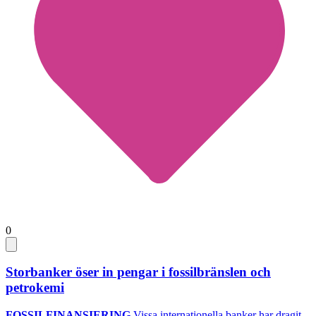
0
Storbanker öser in pengar i fossilbränslen och
petrokemi
FOSSILFINANSIERING
Vissa internationella banker har dragit