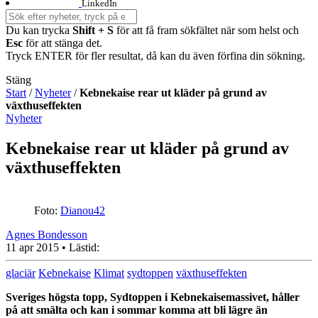
LinkedIn
Du kan trycka
Shift + S
för att få fram sökfältet när som helst och
Esc
för att stänga det.
Tryck ENTER för fler resultat, då kan du även förfina din sökning.
Stäng
Start
/
Nyheter
/
Kebnekaise rear ut kläder på grund av
växthuseffekten
Nyheter
Kebnekaise rear ut kläder på grund av
växthuseffekten
Foto:
Dianou42
Agnes Bondesson
11 apr 2015
• Lästid:
glaciär
Kebnekaise
Klimat
sydtoppen
växthuseffekten
Sveriges högsta topp, Sydtoppen i Kebnekaisemassivet, håller
på att smälta och kan i sommar komma att bli lägre än