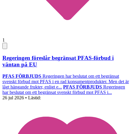
1
Regeringen föreslår begränsat PFAS-förbud i
väntan på EU
PFAS FÖRBJUDS
Regeringen har beslutat om ett begränsat
svenskt förbud mot PFAS i en rad konsumentprodukter. Men det är
lågt hängande frukter, enligt e...
PFAS FÖRBJUDS
Regeringen
har beslutat om ett begränsat svenskt förbud mot PFAS i...
26 jul 2026
• Lästid: