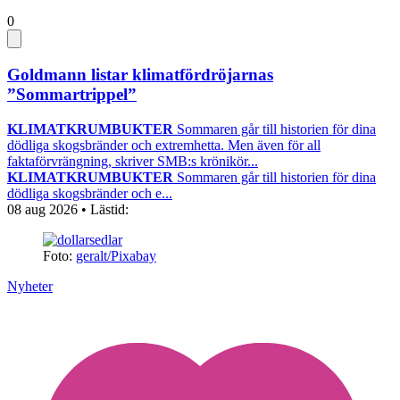
0
Goldmann listar klimatfördröjarnas
”Sommartrippel”
KLIMATKRUMBUKTER
Sommaren går till historien för dina
dödliga skogsbränder och extremhetta. Men även för all
faktaförvrängning, skriver SMB:s krönikör...
KLIMATKRUMBUKTER
Sommaren går till historien för dina
dödliga skogsbränder och e...
08 aug 2026
• Lästid:
Foto:
geralt/Pixabay
Nyheter