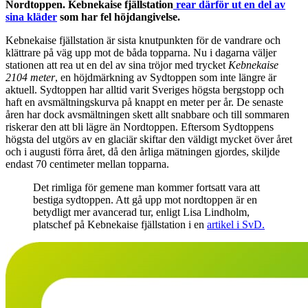
Nordtoppen. Kebnekaise fjällstation
rear därför ut en del av
sina kläder
som har fel höjdangivelse.
Kebnekaise fjällstation är sista knutpunkten för de vandrare och
klättrare på väg upp mot de båda topparna. Nu i dagarna väljer
stationen att rea ut en del av sina tröjor med trycket
Kebnekaise
2104 meter
, en höjdmärkning av Sydtoppen som inte längre är
aktuell. Sydtoppen har alltid varit Sveriges högsta bergstopp och
haft en avsmältningskurva på knappt en meter per år. De senaste
åren har dock avsmältningen skett allt snabbare och till sommaren
riskerar den att bli lägre än Nordtoppen. Eftersom Sydtoppens
högsta del utgörs av en glaciär skiftar den väldigt mycket över året
och i augusti förra året, då den årliga mätningen gjordes, skiljde
endast 70 centimeter mellan topparna.
Det rimliga för gemene man kommer fortsatt vara att
bestiga sydtoppen. Att gå upp mot nordtoppen är en
betydligt mer avancerad tur, enligt Lisa Lindholm,
platschef på Kebnekaise fjällstation i en
artikel i SvD.