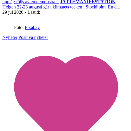
upptåg följs av en demonstra...
JÄTTEMANIFESTATION
Helgen 22-23 augusti går i klimatets tecken i Stockholm. En d...
29 jul 2026
• Lästid:
Foto:
Pixabay
Nyheter
Positiva nyheter