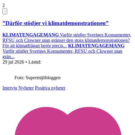
2
”Därför stödjer vi klimatdemonstrationen”
KLIMATENGAGEMANG
Varför stödjer Sveriges Konsumenter,
RFSU och Clowner utan gränser den stora klimatdemonstrationen?
För att klimatfrågan berör precis...
KLIMATENGAGEMANG
Varför stödjer Sveriges Konsumenter, RFSU och Clowner utan
grän...
29 jul 2026
• Lästid:
Foto: Supermijöbloggen
Intervju
Nyheter
Positiva nyheter