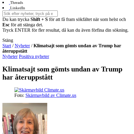
Threads
LinkedIn
Du kan trycka
Shift + S
för att få fram sökfältet när som helst och
Esc
för att stänga det.
Tryck ENTER för fler resultat, då kan du även förfina din sökning.
Stäng
Start
/
Nyheter
/
Klimatsajt som gömts undan av Trump har
återuppstått
Nyheter
Positiva nyheter
Klimatsajt som gömts undan av Trump
har återuppstått
Foto:
Skärmavbild av Climate.us