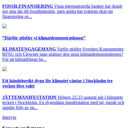
FOSSILFINANSIERING
Vissa internationella banker har dragit
ner sina lån till fossilindustrin, men andra har tvärtom ökat sin
finansiering av...
”Därför stödjer vi klimatdemonstrationen”
KLIMATENGAGEMANG
Varför stödjer Sveriges Konsumenter,
RFSU och Clowner utan gränser den stora klimatdemonstrationen?
För att klimatfrågan be...
Ett händelserikt dygn för klimatet väntar i Stockholm tre
veckor före valet
JÄTTEMANIFESTATION
Helgen 22-23 augusti går i klimatets
tecken i Stockholm. En dygnslång manifestation med tal, musik och
upptåg följs av en...
Intervju