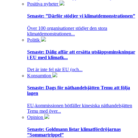
Positiva nyheter
Senaste:
”Därför stödjer vi klimatdemonstrationen”
Över 100 organisationer stödjer den stora
klimatdemonstrationen...
Politik
Senaste:
Dålig affär att ersätta utsläppsminskningar
i EU med klimatk...
Det är inte fel när EU (och...
Konsumtion
Senaste:
Dags för näthandelsjätten Temu att följa
lagen
EU-kommissionen bötfäller kinesiska näthandelsjätten
Temu med över...
Opinion
Senaste:
Goldmann listar klimatfördröjarnas
”Sommartrippel”