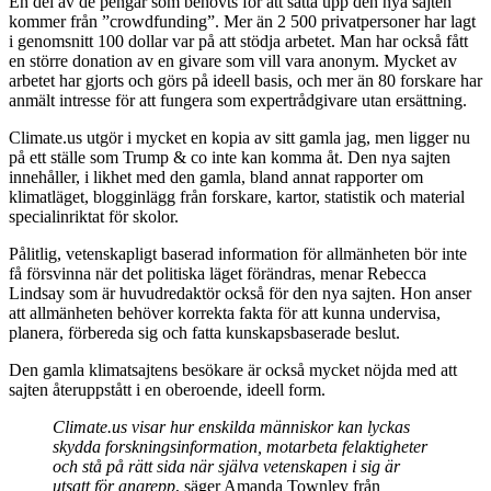
En del av de pengar som behövts för att sätta upp den nya sajten
kommer från ”crowdfunding”. Mer än 2 500 privatpersoner har lagt
i genomsnitt 100 dollar var på att stödja arbetet. Man har också fått
en större donation av en givare som vill vara anonym. Mycket av
arbetet har gjorts och görs på ideell basis, och mer än 80 forskare har
anmält intresse för att fungera som expertrådgivare utan ersättning.
Climate.us utgör i mycket en kopia av sitt gamla jag, men ligger nu
på ett ställe som Trump & co inte kan komma åt. Den nya sajten
innehåller, i likhet med den gamla, bland annat rapporter om
klimatläget, blogginlägg från forskare, kartor, statistik och material
specialinriktat för skolor.
Pålitlig, vetenskapligt baserad information för allmänheten bör inte
få försvinna när det politiska läget förändras, menar Rebecca
Lindsay som är huvudredaktör också för den nya sajten. Hon anser
att allmänheten behöver korrekta fakta för att kunna undervisa,
planera, förbereda sig och fatta kunskapsbaserade beslut.
Den gamla klimatsajtens besökare är också mycket nöjda med att
sajten återuppstått i en oberoende, ideell form.
Climate.us visar hur enskilda människor kan lyckas
skydda forskningsinformation, motarbeta felaktigheter
och stå på rätt sida när själva vetenskapen i sig är
utsatt för angrepp
, säger Amanda Townley från