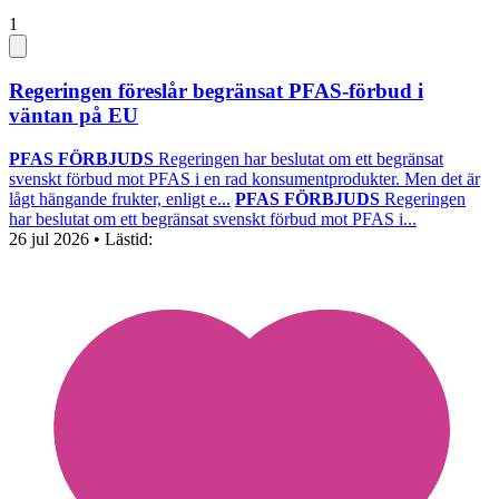
1
Regeringen föreslår begränsat PFAS-förbud i
väntan på EU
PFAS FÖRBJUDS
Regeringen har beslutat om ett begränsat
svenskt förbud mot PFAS i en rad konsumentprodukter. Men det är
lågt hängande frukter, enligt e...
PFAS FÖRBJUDS
Regeringen
har beslutat om ett begränsat svenskt förbud mot PFAS i...
26 jul 2026
• Lästid: