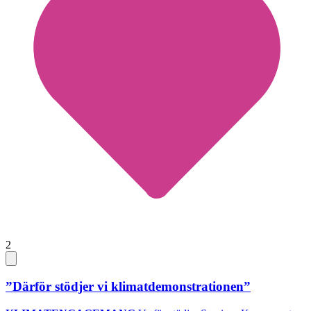
2
”Därför stödjer vi klimatdemonstrationen”