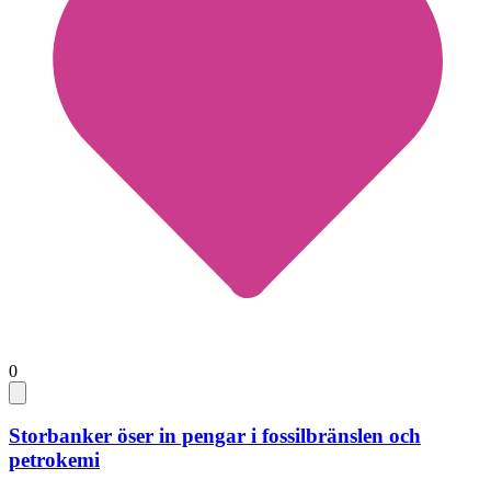
0
Storbanker öser in pengar i fossilbränslen och
petrokemi