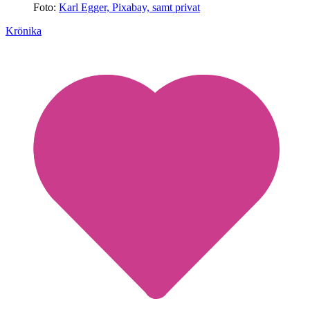
Foto:
Karl Egger, Pixabay, samt privat
Krönika