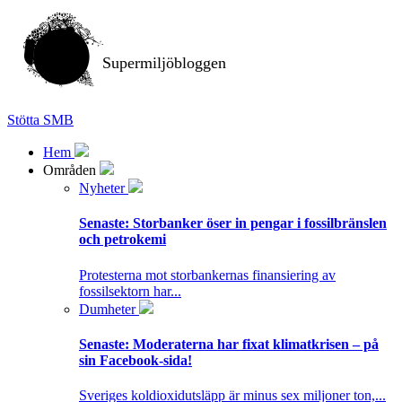
Supermiljöbloggen
Stötta SMB
Hem
Områden
Nyheter
Senaste:
Storbanker öser in pengar i fossilbränslen
och petrokemi
Protesterna mot storbankernas finansiering av
fossilsektorn har...
Dumheter
Senaste:
Moderaterna har fixat klimatkrisen – på
sin Facebook-sida!
Sveriges koldioxidutsläpp är minus sex miljoner ton,...