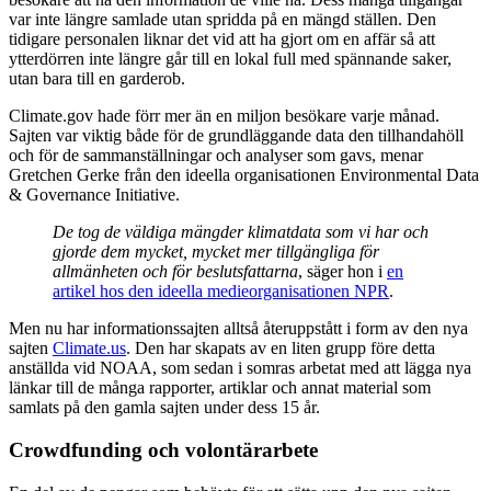
var inte längre samlade utan spridda på en mängd ställen. Den
tidigare personalen liknar det vid att ha gjort om en affär så att
ytterdörren inte längre går till en lokal full med spännande saker,
utan bara till en garderob.
Climate.gov hade förr mer än en miljon besökare varje månad.
Sajten var viktig både för de grundläggande data den tillhandahöll
och för de sammanställningar och analyser som gavs, menar
Gretchen Gerke från den ideella organisationen Environmental Data
& Governance Initiative.
De tog de väldiga mängder klimatdata som vi har och
gjorde dem mycket, mycket mer tillgängliga för
allmänheten och för beslutsfattarna
, säger hon i
en
artikel hos den ideella medieorganisationen NPR
.
Men nu har informationssajten alltså återuppstått i form av den nya
sajten
Climate.us
. Den har skapats av en liten grupp före detta
anställda vid NOAA, som sedan i somras arbetat med att lägga nya
länkar till de många rapporter, artiklar och annat material som
samlats på den gamla sajten under dess 15 år.
Crowdfunding och volontärarbete