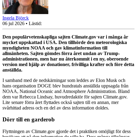
Ingela Björck
06 jul 2026
• Lästid:
Den populärvetenskapliga sajten Climate.gov var i många år
mycket uppskattad i USA.
Den tillhörde den meteorologiska
myndigheten NOAA och gav klimatinformation till
allmänheten. Sajten gömdes förra året undan av Trump-
administrationen, men har nu återkommit i en ny, oberoende
version med hjälp av donationer, frivilliga krafter och före detta
anställda.
I samband med de nedskärningar som leddes av Elon Musk och
hans organisation DOGE blev hundratals anställda uppsagda från
NOAA, National Oceanic and Atmosphere Administration. Bland
dem var Rebecca Lindsay, huvudredaktör för sajten Climate.gov.
Lite senare förra året flyttades också sajten till en annan, mer
svårhittad adress och en del av dess information doldes.
Dörr till en garderob
Flyttningen av Climate.gov gjorde det i praktiken omöjligt för dess
besökare att nå den information de ville ha. Dess många tillgångar