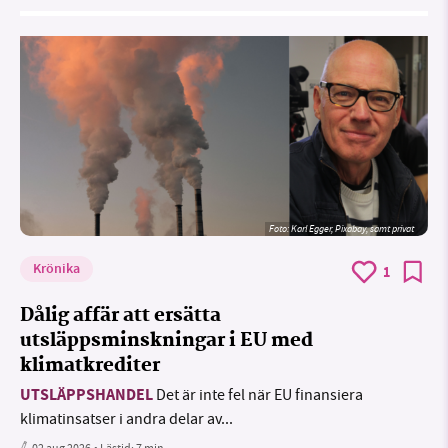
Foto:
Karl Egger, Pixabay, samt privat
Krönika
1
Dålig affär att ersätta
utsläppsminskningar i EU med
klimatkrediter
UTSLÄPPSHANDEL
Det är inte fel när EU finansiera
klimatinsatser i andra delar av...
02 aug 2026
• Lästid:
7 min