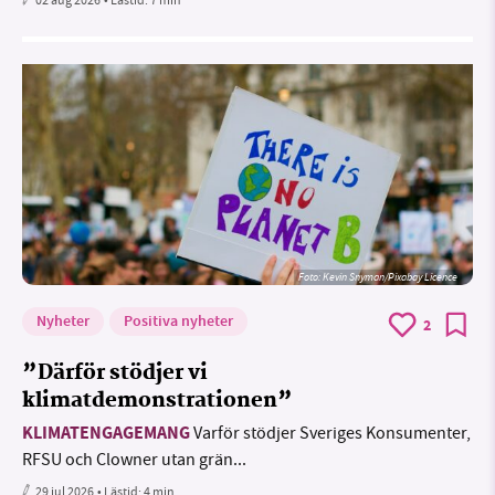
Foto:
Kevin Snyman/Pixabay Licence
Nyheter
Positiva nyheter
2
”Därför stödjer vi
klimatdemonstrationen”
KLIMATENGAGEMANG
Varför stödjer Sveriges Konsumenter,
RFSU och Clowner utan grän...
29 jul 2026
• Lästid:
4 min