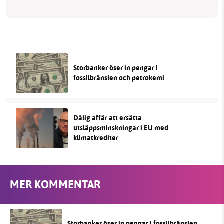
Storbanker öser in pengar i
fossilbränslen och petrokemi
Dålig affär att ersätta
utsläppsminskningar i EU med
klimatkrediter
MER KOMMENTAR
Storbanker öser in pengar i fossilbränslen