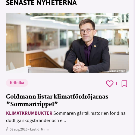
SENASTE NYHETERNA
Foto: Sweco
Krönika
1
Goldmann listar klimatfördröjarnas
”Sommartrippel”
KLIMATKRUMBUKTER
Sommaren går till historien för dina
dödliga skogsbränder och e...
08 aug 2026
• Lästid:
6 min