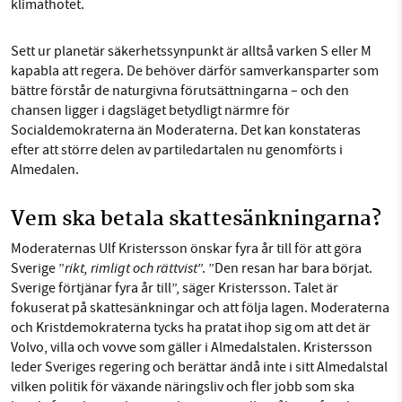
klimathotet.
Sett ur planetär säkerhetssynpunkt är alltså varken S eller M
kapabla att regera. De behöver därför samverkansparter som
bättre förstår de naturgivna förutsättningarna – och den
chansen ligger i dagsläget betydligt närmre för
Socialdemokraterna än Moderaterna. Det kan konstateras
efter att större delen av partiledartalen nu genomförts i
Almedalen.
Vem ska betala skattesänkningarna?
Moderaternas Ulf Kristersson önskar fyra år till för att göra
rikt, rimligt och rättvist
Sverige ”
”. ”Den resan har bara börjat.
Sverige förtjänar fyra år till”, säger Kristersson. Talet är
fokuserat på skattesänkningar och att följa lagen. Moderaterna
och Kristdemokraterna tycks ha pratat ihop sig om att det är
Volvo, villa och vovve som gäller i Almedalstalen. Kristersson
leder Sveriges regering och berättar ändå inte i sitt Almedalstal
vilken politik för växande näringsliv och fler jobb som ska