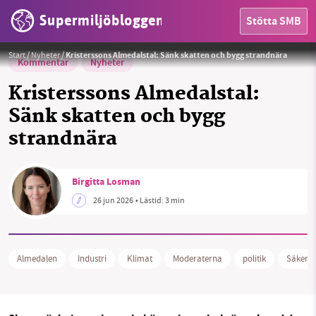
Supermiljöbloggen
Stötta SMB
Statsminister Ulf Kristersson höll näst sista talet under fredag middag.
Foto: Region Gotland/Moderaterna
Start
/
Nyheter
/
Kristerssons Almedalstal: Sänk skatten och bygg strandnära
Kommentar
Nyheter
Kristerssons Almedalstal:
Sänk skatten och bygg
strandnära
HEM
Birgitta Losman
OMRÅDEN
26 jun 2026
• Lästid:
3 min
MILJÖFAKTA
OM OSS
Almedalen
Industri
Klimat
Moderaterna
politik
Säkerhe
Sök
Sparade inlägg
Tipsa oss