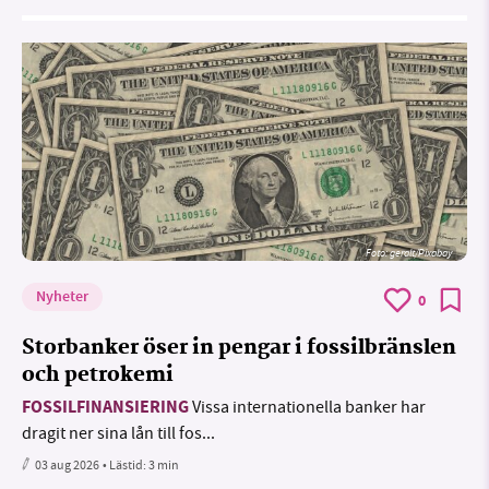
Foto:
geralt/Pixabay
Nyheter
0
Storbanker öser in pengar i fossilbränslen
och petrokemi
FOSSILFINANSIERING
Vissa internationella banker har
dragit ner sina lån till fos...
03 aug 2026
• Lästid:
3 min