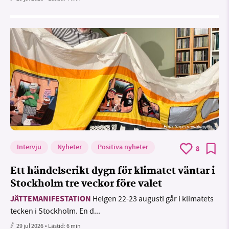
Foto: Supermijöbloggen
Intervju
Nyheter
Positiva nyheter
8
Ett händelserikt dygn för klimatet väntar i
Stockholm tre veckor före valet
JÄTTEMANIFESTATION
Helgen 22-23 augusti går i klimatets
tecken i Stockholm. En d...
29 jul 2026
• Lästid:
6 min