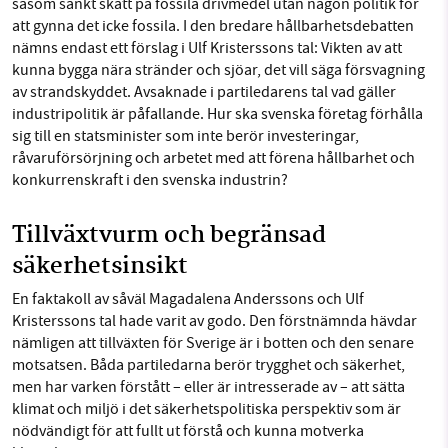
såsom sänkt skatt på fossila drivmedel utan någon politik för
att gynna det icke fossila. I den bredare hållbarhetsdebatten
nämns endast ett förslag i Ulf Kristerssons tal: Vikten av att
kunna bygga nära stränder och sjöar, det vill säga försvagning
av strandskyddet. Avsaknade i partiledarens tal vad gäller
industripolitik är påfallande. Hur ska svenska företag förhålla
sig till en statsminister som inte berör investeringar,
råvaruförsörjning och arbetet med att förena hållbarhet och
konkurrenskraft i den svenska industrin?
Tillväxtvurm och begränsad
säkerhetsinsikt
En faktakoll av såväl Magadalena Anderssons och Ulf
Kristerssons tal hade varit av godo. Den förstnämnda hävdar
nämligen att tillväxten för Sverige är i botten och den senare
motsatsen. Båda partiledarna berör trygghet och säkerhet,
men har varken förstått – eller är intresserade av – att sätta
klimat och miljö i det säkerhetspolitiska perspektiv som är
nödvändigt för att fullt ut förstå och kunna motverka