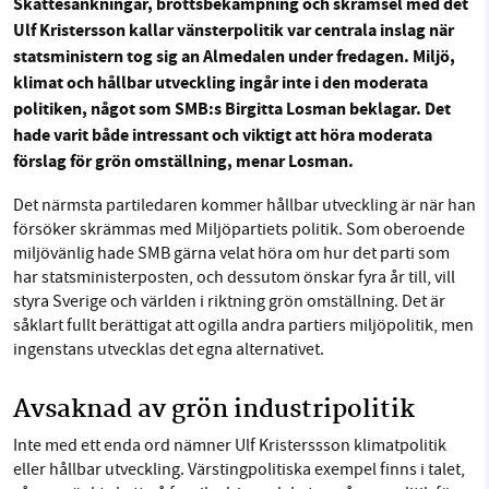
Skattesänkningar, brottsbekämpning och skrämsel med det
Ulf Kristersson kallar vänsterpolitik var centrala inslag när
Facebook
Instagram
BlueSky
statsministern tog sig an Almedalen under fredagen. Miljö,
klimat och hållbar utveckling ingår inte i den moderata
SMB kämpar för en hållbar framtid. Sedan
politiken, något som SMB:s Birgitta Losman beklagar. Det
Threads
LinkedIn
starten 2010 har vår ideella redaktion drivit
hade varit både intressant och viktigt att höra moderata
miljödebatten framåt genom
förslag för grön omställning, menar Losman.
nyhetsbevakning och granskningar. Nu vill vi
utveckla vårt arbete – och vi hoppas att du
Det närmsta partiledaren kommer hållbar utveckling är när han
vill hjälpa oss.
försöker skrämmas med Miljöpartiets politik. Som oberoende
miljövänlig hade SMB gärna velat höra om hur det parti som
Stötta vårt arbete genom att swisha en slant till
har statsministerposten, och dessutom önskar fyra år till, vill
styra Sverige och världen i riktning grön omställning. Det är
såklart fullt berättigat att ogilla andra partiers miljöpolitik, men
1231368703
ingenstans utvecklas det egna alternativet.
Läs vad vi vill göra
Avsaknad av grön industripolitik
Inte med ett enda ord nämner Ulf Kristerssson klimatpolitik
eller hållbar utveckling. Värstingpolitiska exempel finns i talet,