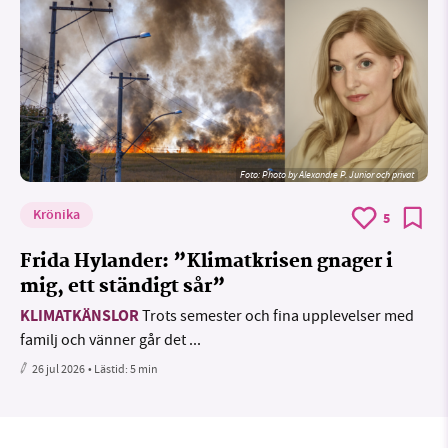
Foto:
Photo by Alexandre P. Junior och privat
Krönika
5
Frida Hylander: ”Klimatkrisen gnager i
mig, ett ständigt sår”
KLIMATKÄNSLOR
Trots semester och fina upplevelser med
familj och vänner går det ...
26 jul 2026
• Lästid:
5 min