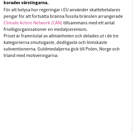
korades värstingarna.
Facebook
Instagram
BlueSky
För att belysa hur regeringar i EU använder skattebetalares
pengar för att fortsätta bränna fossila bränslen arrangerade
Climate Action Network (CAN)
tillsammans med ett antal
SMB kämpar för en hållbar framtid. Sedan
Threads
LinkedIn
frivilligorganisationer en medaljceremoni.
starten 2010 har vår ideella redaktion drivit
Priset är framröstat av allmänheten och delades ut i de tre
miljödebatten framåt genom
kategorierna smutsigaste, dödligaste och lömskaste
nyhetsbevakning och granskningar. Nu vill vi
subventionerna. Guldmedaljerna gick till Polen, Norge och
utveckla vårt arbete – och vi hoppas att du
Irland med motiveringarna:
vill hjälpa oss.
Stötta vårt arbete genom att swisha en slant till
1231368703
Läs vad vi vill göra