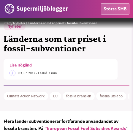
Supermiljöbloggen
Stötta SMB
Start
/
Nyheter
/
Länderna som tar priset i fossil-subventioner
Nyheter
Länderna som tar priset i
fossil-subventioner
HEM
Lisa Höglind
OMRÅDEN
03 jun 2017
• Lästid:
1 min
MILJÖFAKTA
Climate Action Network
EU
fossila bränslen
fossila utsläpp
I
OM OSS
Flera länder subventionerar fortfarande användandet av
Sök
Sparade inlägg
Tipsa oss
fossila bränslen. På
”European Fossil Fuel Subsidies Awards
”