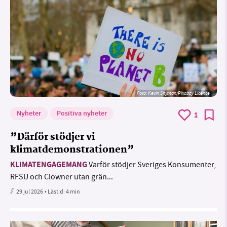
Foto:
Kevin Snyman/Pixabay Licence
Nyheter
Positiva nyheter
1
”Därför stödjer vi
klimatdemonstrationen”
KLIMATENGAGEMANG
Varför stödjer Sveriges Konsumenter,
RFSU och Clowner utan grän...
29 jul 2026
• Lästid:
4 min