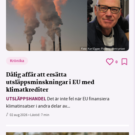
Foto:
Karl Egger, Pixabay, samt privat
Krönika
0
Dålig affär att ersätta
utsläppsminskningar i EU med
klimatkrediter
UTSLÄPPSHANDEL
Det är inte fel när EU finansiera
klimatinsatser i andra delar av...
02 aug 2026
• Lästid:
7 min