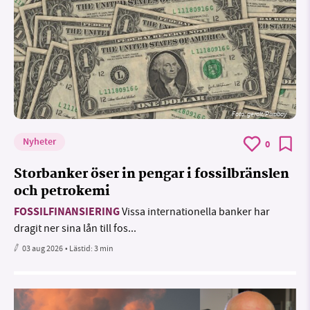
Foto:
geralt/Pixabay
Nyheter
0
Storbanker öser in pengar i fossilbränslen
och petrokemi
FOSSILFINANSIERING
Vissa internationella banker har
dragit ner sina lån till fos...
03 aug 2026
• Lästid:
3 min