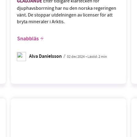
GLÄDJANDE
Efter tidigare klartecken för
djuphavsborrning har nu den norska regeringen
vänt. De stoppar utdelningen av licenser för att
bryta mineraler i Arktis.
Snabbläs
Alva Danielsson
02 dec 2024
• Lästid:
2 min