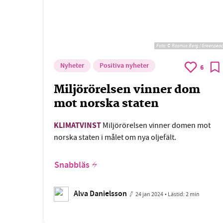
Foto:
© Rasmus Berg / Greenpea
Nyheter
Positiva nyheter
6
Miljörörelsen vinner dom
mot norska staten
KLIMATVINST
Miljörörelsen vinner domen mot
norska staten i målet om nya oljefält.
Snabbläs
Alva Danielsson
24 jan 2024
• Lästid:
2 min