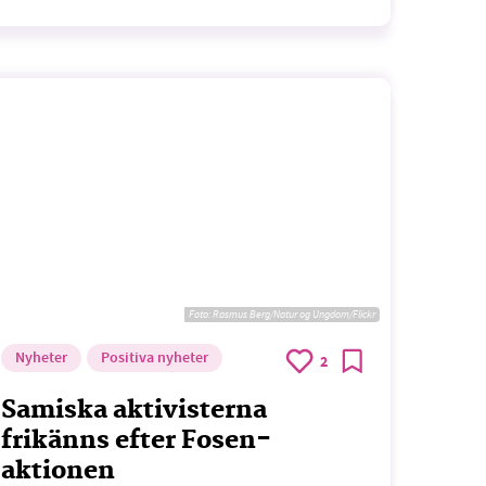
Foto:
Rasmus Berg/Natur og Ungdom/Flickr
Nyheter
Positiva nyheter
2
Samiska aktivisterna
frikänns efter Fosen-
aktionen