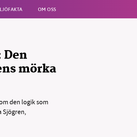
LJÖFAKTA
OM OSS
Esc
: Den
ens mörka
tom den logik som
a Sjögren,