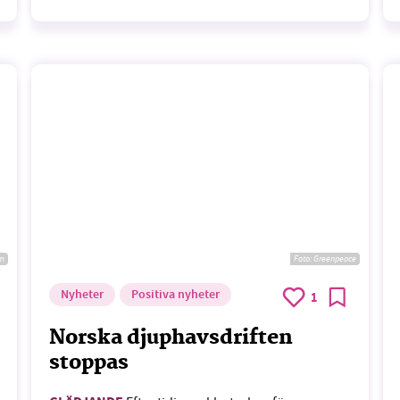
om
Foto: Greenpeace
Nyheter
Positiva nyheter
1
Norska djuphavsdriften
stoppas