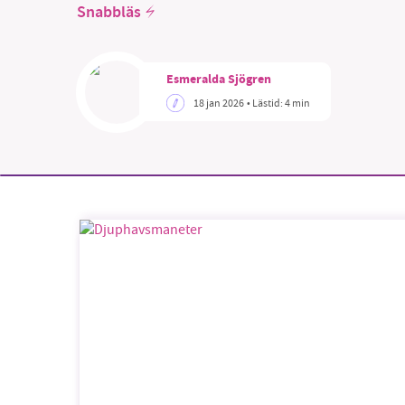
Snabbläs
Esmeralda Sjögren
18 jan 2026
• Lästid:
4 min
SM
nyhe