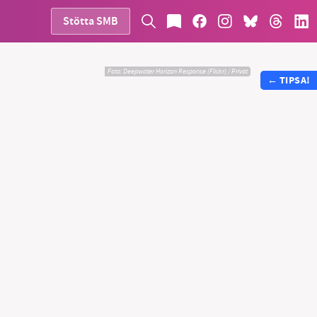
Stötta SMB
Foto:
Deepwater Horizon Response (Flickr) / Privat
←
TIPSA!