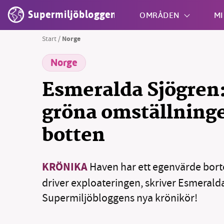
Supermiljöbloggen
OMRÅDEN
MI
Start
/
Norge
Norge
Shift + S
Esmeralda Sjögren
gröna omställning
botten
KRÖNIKA
Haven har ett egenvärde bor
driver exploateringen, skriver Esmerald
Supermiljöbloggens nya krönikör!