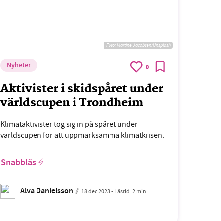
Foto:
Martine Jacobsen/Unsplash
Nyheter
0
Aktivister i skidspåret under
världscupen i Trondheim
Klimataktivister tog sig in på spåret under
världscupen för att uppmärksamma klimatkrisen.
Snabbläs
Alva Danielsson
18 dec 2023
• Lästid:
2 min