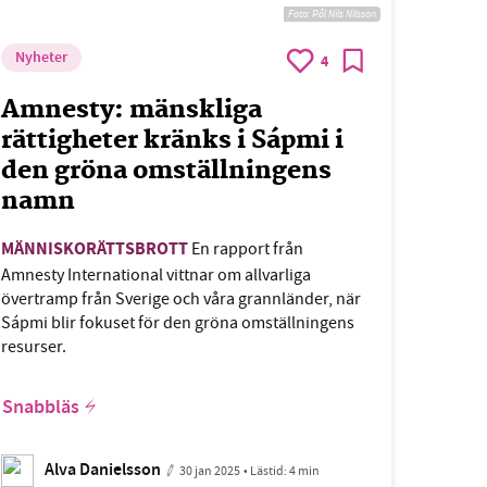
Foto:
Pål Nils Nilsson
Nyheter
4
Amnesty: mänskliga
rättigheter kränks i Sápmi i
den gröna omställningens
namn
MÄNNISKORÄTTSBROTT
En rapport från
Amnesty International vittnar om allvarliga
övertramp från Sverige och våra grannländer, när
Sápmi blir fokuset för den gröna omställningens
resurser.
Snabbläs
Alva Danielsson
30 jan 2025
• Lästid:
4 min