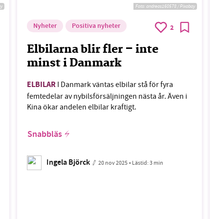
ay
Foto:
andreas160578 / Pixabay
Nyheter
Positiva nyheter
2
Elbilarna blir fler – inte
minst i Danmark
ELBILAR
I Danmark väntas elbilar stå för fyra
femtedelar av nybilsförsäljningen nästa år. Även i
Kina ökar andelen elbilar kraftigt.
Snabbläs
Ingela Björck
20 nov 2025
• Lästid:
3 min