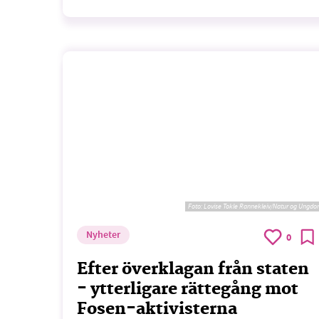
Foto:
Lovise Tokle Rannekleiv/Natur og Ungd
Nyheter
0
Efter överklagan från staten
- ytterligare rättegång mot
Fosen-aktivisterna