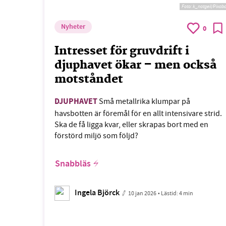
Foto:
k_notgeil/Pixab
Nyheter
0
Intresset för gruvdrift i
djuphavet ökar – men också
motståndet
DJUPHAVET
Små metallrika klumpar på
havsbotten är föremål för en allt intensivare strid.
Ska de få ligga kvar, eller skrapas bort med en
förstörd miljö som följd?
Snabbläs
Ingela Björck
10 jan 2026
• Lästid:
4 min