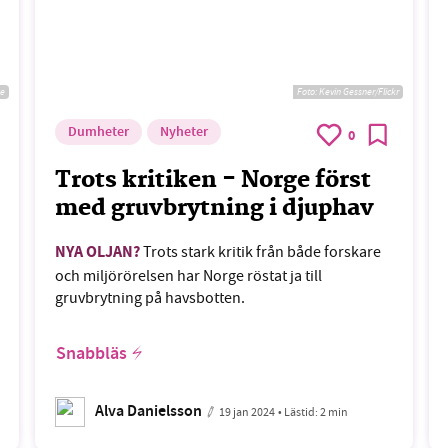
ce
Foto:
Kevin Gessner/Flickr
Dumheter
Nyheter
0
Trots kritiken - Norge först
med gruvbrytning i djuphav
NYA OLJAN?
Trots stark kritik från både forskare
och miljörörelsen har Norge röstat ja till
gruvbrytning på havsbotten.
Snabbläs
Alva Danielsson
19 jan 2024
• Lästid:
2 min