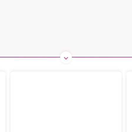
B kämpar för en hållbar framtid. Sedan starten 2010 har 
ideella redaktion drivit miljödebatten framåt genom
tsbevakning och granskningar. Nu vill vi utveckla vårt arb
och vi hoppas att du vill hjälpa oss.
Stötta vårt arbete genom att swisha en slant till
1231368703
Läs vad vi vill göra