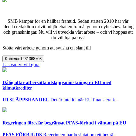
SMB kämpar för en hållbar framtid. Sedan starten 2010 har vår
ideella redaktion drivit miljödebatten framåt genom nyhetsbevakning
och granskningar. Nu vill vi utveckla vårt arbete – och vi hoppas att
du vill hjälpa oss.
Stötta vårt arbete genom att swisha en slant till
Kopierad
1231368703
Läs vad vi vill göra
Dålig affär att ersätta utsläppsminskningar i EU med
klimatkrediter
UTSLÄPPSHANDEL
Det är inte fel när EU finansiera k...
Regeringen föreslår begränsat PFAS-förbud i väntan på EU
PFAS FÖRBJUDS
Regeringen har beslutat om ett begrä...