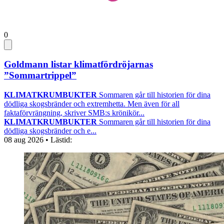
0
Goldmann listar klimatfördröjarnas
”Sommartrippel”
KLIMATKRUMBUKTER
Sommaren går till historien för dina
dödliga skogsbränder och extremhetta. Men även för all
faktaförvrängning, skriver SMB:s krönikör...
KLIMATKRUMBUKTER
Sommaren går till historien för dina
dödliga skogsbränder och e...
08 aug 2026
• Lästid: