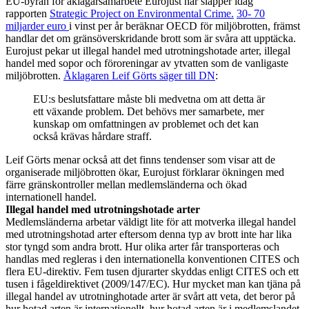
EU-byrån för åklagarsamarbete Eurojust har släpper idag
rapporten
Strategic Project on Environmental Crime.
30- 70
miljarder euro
i vinst per år beräknar OECD för miljöbrotten, främst
handlar det om gränsöverskridande brott som är svåra att upptäcka.
Eurojust pekar ut illegal handel med utrotningshotade arter, illegal
handel med sopor och föroreningar av ytvatten som de vanligaste
miljöbrotten.
Åklagaren Leif Görts säger till DN
:
EU:s beslutsfattare måste bli medvetna om att detta är
ett växande problem. Det behövs mer samarbete, mer
kunskap om omfattningen av problemet och det kan
också krävas hårdare straff.
Leif Görts menar också att det finns tendenser som visar att de
organiserade miljöbrotten ökar, Eurojust förklarar ökningen med
färre gränskontroller mellan medlemsländerna och ökad
internationell handel.
Illegal handel med utrotningshotade arter
Medlemsländerna arbetar väldigt lite för att motverka illegal handel
med utrotningshotad arter eftersom denna typ av brott inte har lika
stor tyngd som andra brott. Hur olika arter får transporteras och
handlas med regleras i den internationella konventionen CITES och
flera EU-direktiv. Fem tusen djurarter skyddas enligt CITES och ett
tusen i fågeldirektivet (2009/147/EC). Hur mycket man kan tjäna på
illegal handel av utrotninghotade arter är svårt att veta, det beror på
hur hotad arten är internationellt, hur hotad arten är i medlemslandet