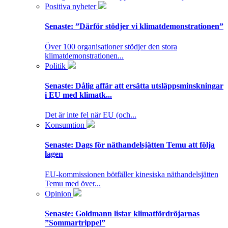
Positiva nyheter
Senaste:
”Därför stödjer vi klimatdemonstrationen”
Över 100 organisationer stödjer den stora
klimatdemonstrationen...
Politik
Senaste:
Dålig affär att ersätta utsläppsminskningar
i EU med klimatk...
Det är inte fel när EU (och...
Konsumtion
Senaste:
Dags för näthandelsjätten Temu att följa
lagen
EU-kommissionen bötfäller kinesiska näthandelsjätten
Temu med över...
Opinion
Senaste:
Goldmann listar klimatfördröjarnas
”Sommartrippel”