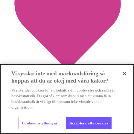
Vi sysslar inte med marknadsföring så
hoppas att du är okej med våra kakor?
0
Vi använder cookies för att förbättra din upplevelse och samla in
besöksstatistik. Du gör såklart som du vill men att kunna få in
besöksstatistik är viktigt för oss som icke-vinstdrivande
Storbanker öser in pengar i fossilbränslen och
organisation.
petrokemi
Cookie-inställningar
Acceptera alla cookies
FOSSILFINANSIERING
Vissa internationella banker har dragit
ner sina lån till fossilindustrin, men andra har tvärtom ökat sin