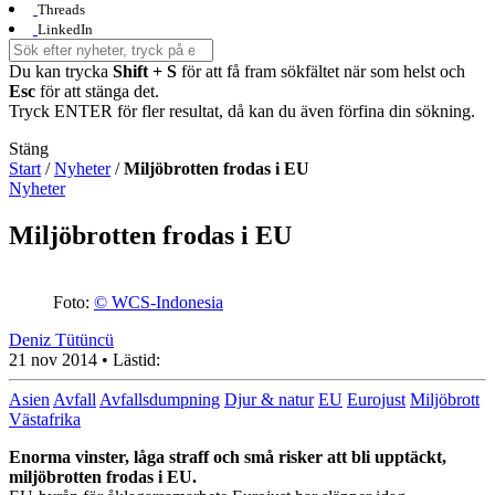
Threads
LinkedIn
Du kan trycka
Shift + S
för att få fram sökfältet när som helst och
Esc
för att stänga det.
Tryck ENTER för fler resultat, då kan du även förfina din sökning.
Stäng
Start
/
Nyheter
/
Miljöbrotten frodas i EU
Nyheter
Miljöbrotten frodas i EU
Foto:
© WCS-Indonesia
Deniz Tütüncü
21 nov 2014
• Lästid:
Asien
Avfall
Avfallsdumpning
Djur & natur
EU
Eurojust
Miljöbrott
Västafrika
Enorma vinster, låga straff och små risker att bli upptäckt,
miljöbrotten frodas i EU.