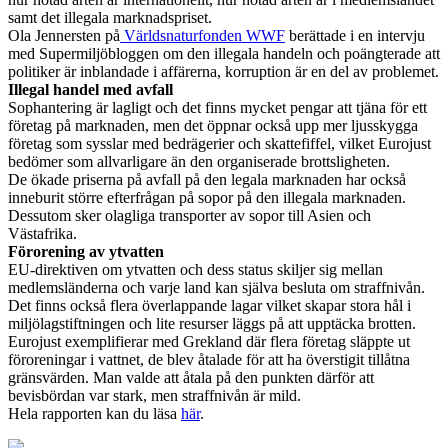
samt det illegala marknadspriset.
Ola Jennersten på
Världsnaturfonden WWF
berättade i en intervju
med Supermiljöbloggen om den illegala handeln och poängterade att
politiker är inblandade i affärerna, korruption är en del av problemet.
Illegal handel med avfall
Sophantering är lagligt och det finns mycket pengar att tjäna för ett
företag på marknaden, men det öppnar också upp mer ljusskygga
företag som sysslar med bedrägerier och skattefiffel, vilket Eurojust
bedömer som allvarligare än den organiserade brottsligheten.
De ökade priserna på avfall på den legala marknaden har också
inneburit större efterfrågan på sopor på den illegala marknaden.
Dessutom sker olagliga transporter av sopor till Asien och
Västafrika.
Förorening av ytvatten
EU-direktiven om ytvatten och dess status skiljer sig mellan
medlemsländerna och varje land kan själva besluta om straffnivån.
Det finns också flera överlappande lagar vilket skapar stora hål i
miljölagstiftningen och lite resurser läggs på att upptäcka brotten.
Eurojust exemplifierar med Grekland där flera företag släppte ut
föroreningar i vattnet, de blev åtalade för att ha överstigit tillåtna
gränsvärden. Man valde att åtala på den punkten därför att
bevisbördan var stark, men straffnivån är mild.
Hela rapporten kan du läsa
här
.