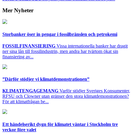
Mer Nyheter
Storbanker öser in pengar i fossilbränslen och petrokemi
FOSSILFINANSIERING
Vissa internationella banker har dragit
ner sina lån till fossilindustrin, men andra har tvärtom ökat sin
finansiering av...
”Därför stödjer vi klimatdemonstrationen”
KLIMATENGAGEMANG
Varför stödjer Sveriges Konsumenter,
RFSU och Clowner utan gränser den stora klimatdemonstrationen?
För att klimatfrågan be...
Ett händelserikt dygn för klimatet väntar i Stockholm tre
veckor före valet