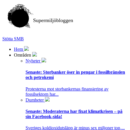
Supermiljöbloggen
Stötta SMB
Hem
Områden
Nyheter
Senaste:
Storbanker öser in pengar i fossilbränslen
och petrokemi
Protesterna mot storbankernas finansiering av
fossilsektorn har...
Dumheter
Senaste:
Moderaterna har fixat klimatkrisen – på
sin Facebook-sida!
Sveriges koldioxidutsläpp är minus sex miljoner ton,...