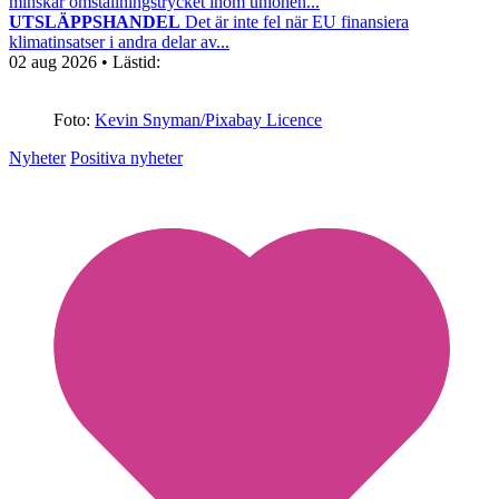
minskar omställningstrycket inom unionen...
UTSLÄPPSHANDEL
Det är inte fel när EU finansiera
klimatinsatser i andra delar av...
02 aug 2026
• Lästid:
Foto:
Kevin Snyman/Pixabay Licence
Nyheter
Positiva nyheter