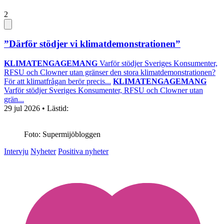
2
”Därför stödjer vi klimatdemonstrationen”
KLIMATENGAGEMANG
Varför stödjer Sveriges Konsumenter,
RFSU och Clowner utan gränser den stora klimatdemonstrationen?
För att klimatfrågan berör precis...
KLIMATENGAGEMANG
Varför stödjer Sveriges Konsumenter, RFSU och Clowner utan
grän...
29 jul 2026
• Lästid:
Foto: Supermijöbloggen
Intervju
Nyheter
Positiva nyheter