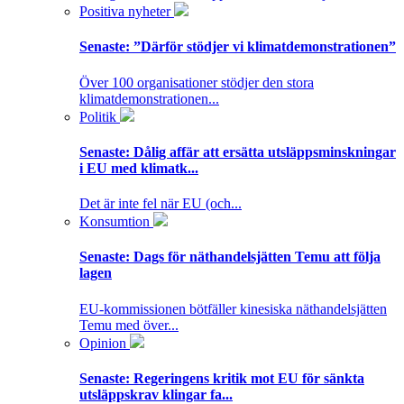
Positiva nyheter
Senaste:
”Därför stödjer vi klimatdemonstrationen”
Över 100 organisationer stödjer den stora
klimatdemonstrationen...
Politik
Senaste:
Dålig affär att ersätta utsläppsminskningar
i EU med klimatk...
Det är inte fel när EU (och...
Konsumtion
Senaste:
Dags för näthandelsjätten Temu att följa
lagen
EU-kommissionen bötfäller kinesiska näthandelsjätten
Temu med över...
Opinion
Senaste:
Regeringens kritik mot EU för sänkta
utsläppskrav klingar fa...