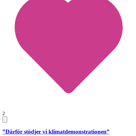
2
”Därför stödjer vi klimatdemonstrationen”