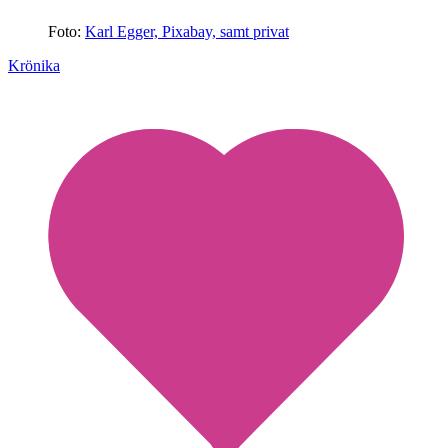
Foto:
Karl Egger, Pixabay, samt privat
Krönika