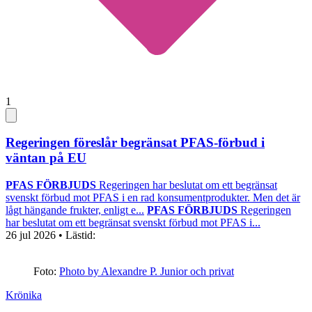
1
Regeringen föreslår begränsat PFAS-förbud i
väntan på EU
PFAS FÖRBJUDS
Regeringen har beslutat om ett begränsat
svenskt förbud mot PFAS i en rad konsumentprodukter. Men det är
lågt hängande frukter, enligt e...
PFAS FÖRBJUDS
Regeringen
har beslutat om ett begränsat svenskt förbud mot PFAS i...
26 jul 2026
• Lästid:
Foto:
Photo by Alexandre P. Junior och privat
Krönika