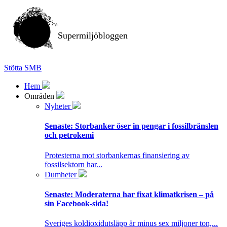
Supermiljöbloggen
Stötta SMB
Hem
Områden
Nyheter
Senaste:
Storbanker öser in pengar i fossilbränslen
och petrokemi
Protesterna mot storbankernas finansiering av
fossilsektorn har...
Dumheter
Senaste:
Moderaterna har fixat klimatkrisen – på
sin Facebook-sida!
Sveriges koldioxidutsläpp är minus sex miljoner ton,...