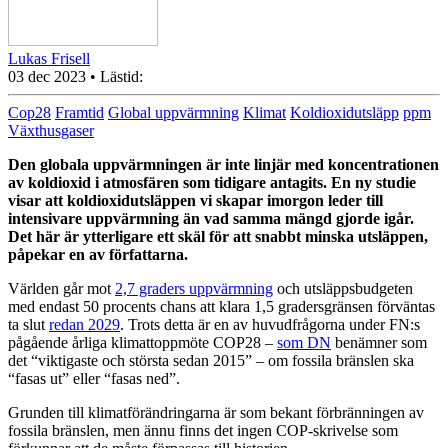
Lukas Frisell
03 dec 2023
• Lästid:
Cop28
Framtid
Global uppvärmning
Klimat
Koldioxidutsläpp
ppm
Växthusgaser
Den globala uppvärmningen är inte linjär med koncentrationen
av koldioxid i atmosfären som tidigare antagits. En ny studie
visar att koldioxidutsläppen vi skapar imorgon leder till
intensivare uppvärmning än vad samma mängd gjorde igår.
Det här är ytterligare ett skäl för att snabbt minska utsläppen,
påpekar en av författarna.
Världen går mot
2,7 graders uppvärmning
och utsläppsbudgeten
med endast 50 procents chans att klara 1,5 gradersgränsen förväntas
ta slut
redan 2029
. Trots detta är en av huvudfrågorna under FN:s
pågående årliga klimattoppmöte COP28 –
som DN
benämner som
det “viktigaste och största sedan 2015” – om fossila bränslen ska
“fasas ut” eller “fasas ned”.
Grunden till klimatförändringarna är som bekant förbränningen av
fossila bränslen, men ännu finns det ingen COP-skrivelse som