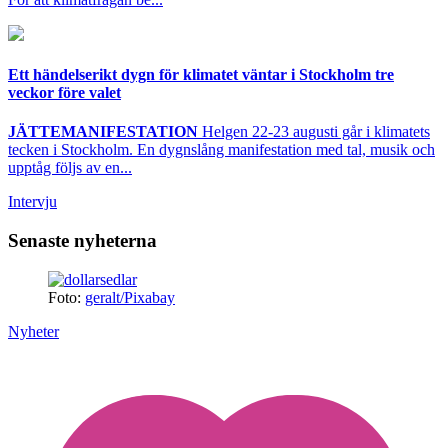
Ett händelserikt dygn för klimatet väntar i Stockholm tre
veckor före valet
JÄTTEMANIFESTATION
Helgen 22-23 augusti går i klimatets
tecken i Stockholm. En dygnslång manifestation med tal, musik och
upptåg följs av en...
Intervju
Senaste nyheterna
Foto:
geralt/Pixabay
Nyheter