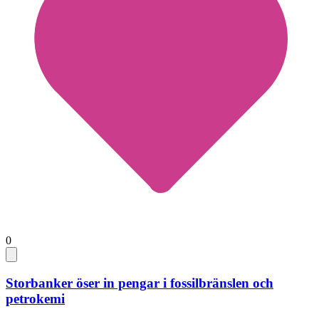
0
Storbanker öser in pengar i fossilbränslen och
petrokemi