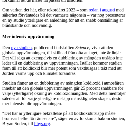
förkunnar att de måste förpassas till historien.
Om varken det här, eller rekordåret 2023 – som
redan i augusti
med
säkerhet förväntades bli det varmaste någonsin – var nog presenterar
en ny studie ytterligare en anledning för att en snabb omställning är
brådskande och nödvändig.
Mer intensiv uppvärmning
Den
nya studien
, publicerad i tidskriften
Science
, visar att den
globala uppvärmningen, till skillnad från ofta antaget, inte är linjär.
Det vill säga att exempelvis en dubblering av mängden utsläpp inte
leder till en dubblering av uppvärmningen. Istället kommer studien
fram till att koldioxid blir mer potent som växthusgas i takt med att
Jorden värms upp och klimatet förändras.
Studien finner att en dubblering av mängden koldioxid i atmosfären
innebär att den globala uppvärmningen går 25 procent snabbare för
varje (ytterligare) ökning av koldioxidmängden.
Med detta medföljer
således att för varje ytterligare utsläpp mänskligheten skapar, desto
mer intensiv blir uppvärmningen.
“Det här är ytterligare bekräftelse på att koldioxidutsläpp måste
bromsas hellre förr än senare”, säger en av forskarna bakom studien,
Bryan Soden, till
Phys.org
.