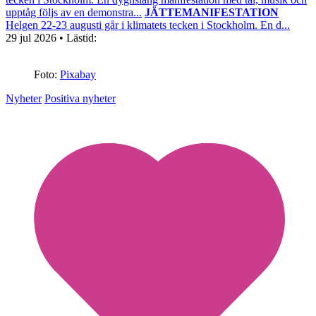
upptåg följs av en demonstra...
JÄTTEMANIFESTATION
Helgen 22-23 augusti går i klimatets tecken i Stockholm. En d...
29 jul 2026
• Lästid:
Foto:
Pixabay
Nyheter
Positiva nyheter