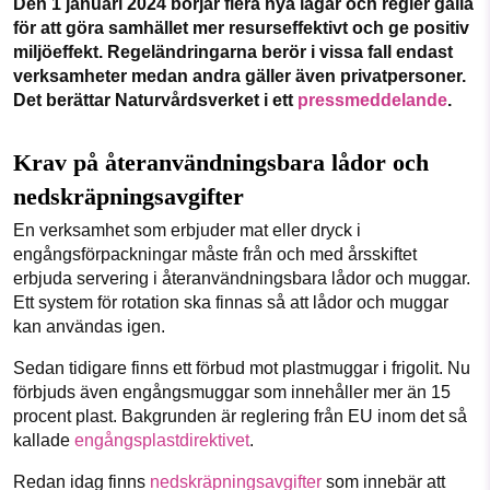
Den 1 januari 2024 börjar flera nya lagar och regler gälla
1231368703
för att göra samhället mer resurseffektivt och ge positiv
miljöeffekt. Regeländringarna berör i vissa fall endast
Facebook
Instagram
BlueSky
Läs vad vi vill göra
verksamheter medan andra gäller även privatpersoner.
Det berättar Naturvårdsverket i ett
pressmeddelande
.
Threads
LinkedIn
Krav på återanvändningsbara lådor och
nedskräpningsavgifter
En verksamhet som erbjuder mat eller dryck i
engångsförpackningar måste från och med årsskiftet
erbjuda servering i återanvändningsbara lådor och muggar.
Ett system för rotation ska finnas så att lådor och muggar
kan användas igen.
Sedan tidigare finns ett förbud mot plastmuggar i frigolit. Nu
förbjuds även engångsmuggar som innehåller mer än 15
procent plast. Bakgrunden är reglering från EU inom det så
kallade
engångsplastdirektivet
.
Redan idag finns
nedskräpningsavgifter
som innebär att