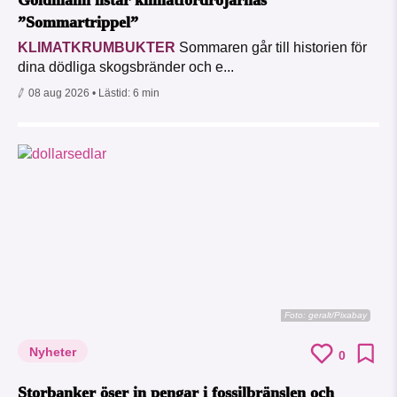
Goldmann listar klimatfördröjarnas
”Sommartrippel”
KLIMATKRUMBUKTER
Sommaren går till historien för
dina dödliga skogsbränder och e...
08 aug 2026
• Lästid:
6 min
Foto:
geralt/Pixabay
Nyheter
0
Storbanker öser in pengar i fossilbränslen och