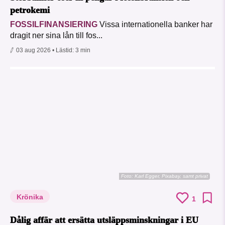
petrokemi
FOSSILFINANSIERING
Vissa internationella banker har
dragit ner sina lån till fos...
03 aug 2026
• Lästid:
3 min
Foto:
Karl Egger, Pixabay, samt privat
Krönika
1
Dålig affär att ersätta utsläppsminskningar i EU