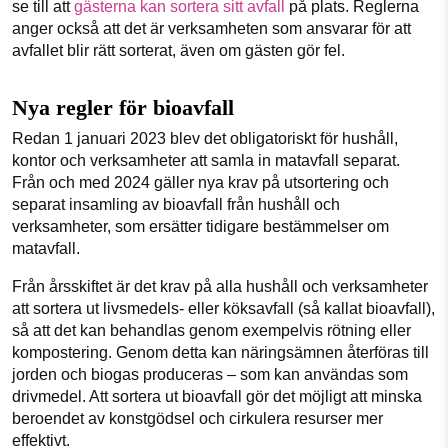
se till att
gästerna kan sortera sitt avfall
på plats. Reglerna
anger också att det är verksamheten som ansvarar för att
avfallet blir rätt sorterat, även om gästen gör fel.
Nya regler för bioavfall
Redan 1 januari 2023 blev det obligatoriskt för hushåll,
kontor och verksamheter att samla in matavfall separat.
Från och med 2024 gäller nya krav på utsortering och
separat insamling av bioavfall från hushåll och
verksamheter, som ersätter tidigare bestämmelser om
matavfall.
Från årsskiftet är det krav på alla hushåll och verksamheter
att sortera ut livsmedels- eller köksavfall (så kallat bioavfall),
så att det kan behandlas genom exempelvis rötning eller
kompostering. Genom detta kan näringsämnen återföras till
jorden och biogas produceras – som kan användas som
drivmedel. Att sortera ut bioavfall gör det möjligt att minska
beroendet av konstgödsel och cirkulera resurser mer
effektivt.