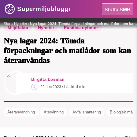
Supermiljöbloggen
Stötta SMB
Foto:
pixabay
Start
/
Nyheter
/
Nya lagar 2024: Tömda förpackningar och matlådor som kan
Miljöfakta
Nyheter
Positiva nyheter
Nya lagar 2024: Tömda
förpackningar och matlådor som kan
återanvändas
HEM
SMB kämpar för en hållbar framtid. Sedan
Birgitta Losman
OMRÅDEN
starten 2010 har vår ideella redaktion
22 dec 2023
• Lästid:
4 min
drivit miljödebatten framåt genom
MILJÖFAKTA
nyhetsbevakning och granskningar. Nu
vill vi utveckla vårt arbete – och vi
OM OSS
Återanvändning
Återvinning
Avfallshantering
Biologisk mång
hoppas att du vill hjälpa oss.
Stötta vårt arbete genom att swisha en slant till
Sök
Sparade inlägg
Tipsa oss