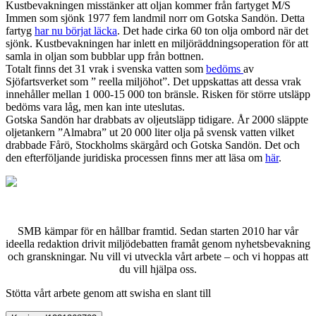
Kustbevakningen misstänker att oljan kommer från fartyget M/S
Immen som sjönk 1977 fem landmil norr om Gotska Sandön. Detta
fartyg
har nu börjat läcka
. Det hade cirka 60 ton olja ombord när det
sjönk. Kustbevakningen har inlett en miljöräddningsoperation för att
samla in oljan som bubblar upp från bottnen.
Totalt finns det 31 vrak i svenska vatten som
bedöms
av
Sjöfartsverket som ” reella miljöhot”. Det uppskattas att dessa vrak
innehåller mellan 1 000-15 000 ton bränsle. Risken för större utsläpp
bedöms vara låg, men kan inte uteslutas.
Gotska Sandön har drabbats av oljeutsläpp tidigare. År 2000 släppte
oljetankern ”Almabra” ut 20 000 liter olja på svensk vatten vilket
drabbade Fårö, Stockholms skärgård och Gotska Sandön. Det och
den efterföljande juridiska processen finns mer att läsa om
här
.
SMB kämpar för en hållbar framtid. Sedan starten 2010 har vår
ideella redaktion drivit miljödebatten framåt genom nyhetsbevakning
och granskningar. Nu vill vi utveckla vårt arbete – och vi hoppas att
du vill hjälpa oss.
Stötta vårt arbete genom att swisha en slant till