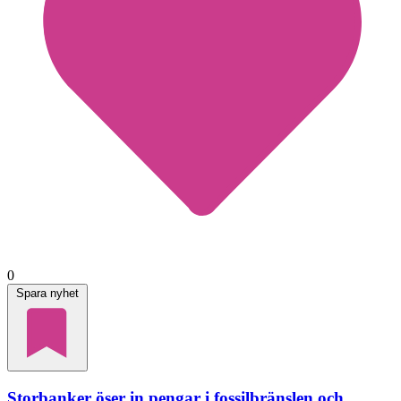
0
Spara nyhet
Storbanker öser in pengar i fossilbränslen och