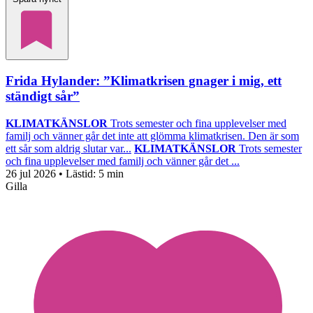
Frida Hylander: ”Klimatkrisen gnager i mig, ett
ständigt sår”
KLIMATKÄNSLOR
Trots semester och fina upplevelser med
familj och vänner går det inte att glömma klimatkrisen. Den är som
ett sår som aldrig slutar var...
KLIMATKÄNSLOR
Trots semester
och fina upplevelser med familj och vänner går det ...
26 jul 2026
• Lästid:
5 min
Gilla