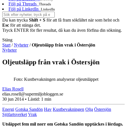
Följ på Threads
Threads
Följ på LinkedIn
LinkedIn
Du kan trycka
Shift + S
för att få fram sökfältet när som helst och
Esc
för att stänga det.
Tryck ENTER för fler resultat, då kan du även förfina din sökning.
Stäng
Start
/
Nyheter
/
Oljeutsläpp från vrak i Östersjön
Nyheter
Oljeutsläpp från vrak i Östersjön
Foto: Kustbevakningen analyserar oljeutsläppet
Elias Rosell
elias.rosell@supermiljobloggen.se
30 jun 2014
• Lästid:
1 min
Energi
Gotska Sandön
Hav
Kustbevakningen
Olja
Östersjön
Sjöfartsverket
Vrak
Utsläppet fem mil norr om Gotska Sandön upptäckes i lördags.