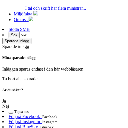
I tal och skrift har flera ministrar...
Miljöfakta
Om oss
Stötta SMB
Sök
Sök
Sparade inlägg
Sparade inlägg
Mina sparade inlägg
Inläggen sparas endast i den här webbläsaren.
Ta bort alla sparade
Är du säker?
Ja
Nej
Tipsa oss
Följ på Facebook
Facebook
Följ på Instagram
Instagram
Följ på BlueSky
BlueSky