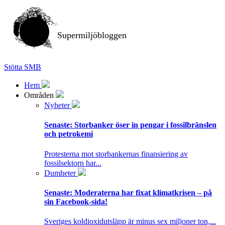
Supermiljöbloggen
Stötta SMB
Hem
Områden
Nyheter
Senaste:
Storbanker öser in pengar i fossilbränslen
och petrokemi
Protesterna mot storbankernas finansiering av
fossilsektorn har...
Dumheter
Senaste:
Moderaterna har fixat klimatkrisen – på
sin Facebook-sida!
Sveriges koldioxidutsläpp är minus sex miljoner ton,...