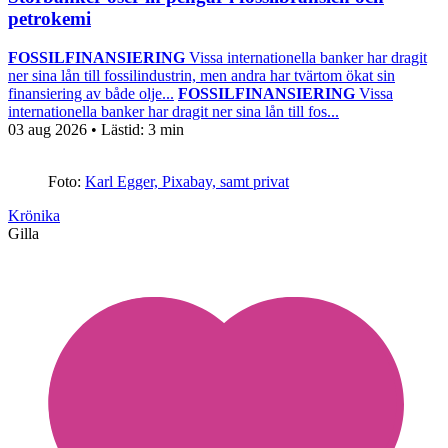
petrokemi
FOSSILFINANSIERING
Vissa internationella banker har dragit
ner sina lån till fossilindustrin, men andra har tvärtom ökat sin
finansiering av både olje...
FOSSILFINANSIERING
Vissa
internationella banker har dragit ner sina lån till fos...
03 aug 2026
• Lästid:
3 min
Foto:
Karl Egger, Pixabay, samt privat
Krönika
Gilla