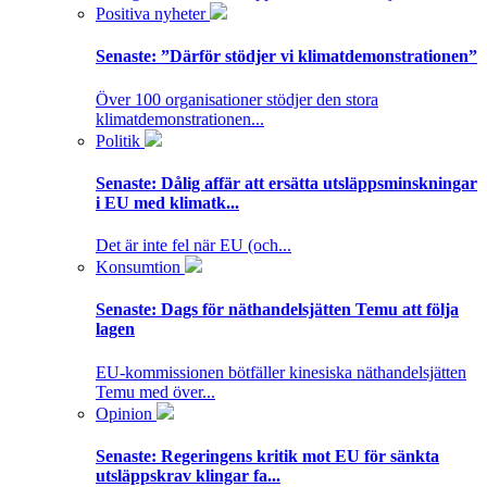
Positiva nyheter
Senaste:
”Därför stödjer vi klimatdemonstrationen”
Över 100 organisationer stödjer den stora
klimatdemonstrationen...
Politik
Senaste:
Dålig affär att ersätta utsläppsminskningar
i EU med klimatk...
Det är inte fel när EU (och...
Konsumtion
Senaste:
Dags för näthandelsjätten Temu att följa
lagen
EU-kommissionen bötfäller kinesiska näthandelsjätten
Temu med över...
Opinion
Senaste:
Regeringens kritik mot EU för sänkta
utsläppskrav klingar fa...