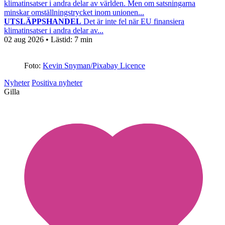
klimatinsatser i andra delar av världen. Men om satsningarna
minskar omställningstrycket inom unionen...
UTSLÄPPSHANDEL
Det är inte fel när EU finansiera
klimatinsatser i andra delar av...
02 aug 2026
• Lästid:
7 min
Foto:
Kevin Snyman/Pixabay Licence
Nyheter
Positiva nyheter
Gilla