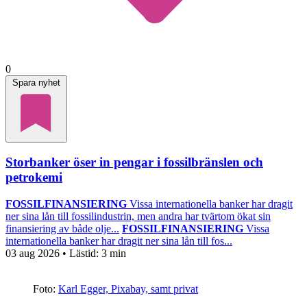
0
Spara nyhet
Storbanker öser in pengar i fossilbränslen och
petrokemi
FOSSILFINANSIERING
Vissa internationella banker har dragit
ner sina lån till fossilindustrin, men andra har tvärtom ökat sin
finansiering av både olje...
FOSSILFINANSIERING
Vissa
internationella banker har dragit ner sina lån till fos...
03 aug 2026
• Lästid:
3 min
Foto:
Karl Egger, Pixabay, samt privat