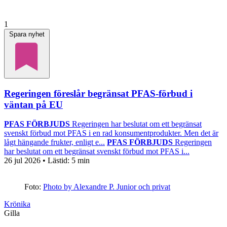
1
Spara nyhet
Regeringen föreslår begränsat PFAS-förbud i
väntan på EU
PFAS FÖRBJUDS
Regeringen har beslutat om ett begränsat
svenskt förbud mot PFAS i en rad konsumentprodukter. Men det är
lågt hängande frukter, enligt e...
PFAS FÖRBJUDS
Regeringen
har beslutat om ett begränsat svenskt förbud mot PFAS i...
26 jul 2026
• Lästid:
5 min
Foto:
Photo by Alexandre P. Junior och privat
Krönika
Gilla