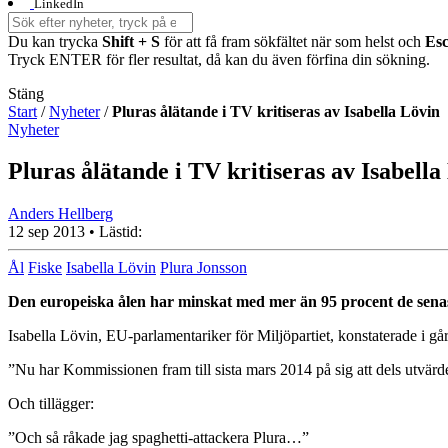
LinkedIn
Du kan trycka
Shift + S
för att få fram sökfältet när som helst och
Es
Tryck ENTER för fler resultat, då kan du även förfina din sökning.
Stäng
Start
/
Nyheter
/
Pluras ålätande i TV kritiseras av Isabella Lövin
Nyheter
Pluras ålätande i TV kritiseras av Isabella
Anders Hellberg
12 sep 2013
• Lästid:
Ål
Fiske
Isabella Lövin
Plura Jonsson
Den europeiska ålen har minskat med mer än 95 procent de senas
Isabella Lövin, EU-parlamentariker för Miljöpartiet, konstaterade i g
”Nu har Kommissionen fram till sista mars 2014 på sig att dels utvärder
Och tillägger:
”Och så råkade jag spaghetti-attackera Plura…”