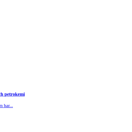
och petrokemi
n har...