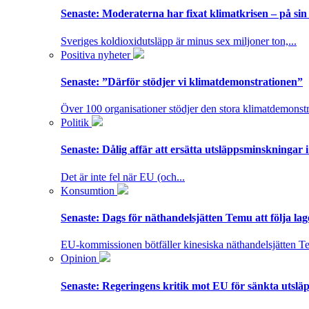
Senaste:
Moderaterna har fixat klimatkrisen – på sin
Sveriges koldioxidutsläpp är minus sex miljoner ton,...
Positiva nyheter
Senaste:
”Därför stödjer vi klimatdemonstrationen”
Över 100 organisationer stödjer den stora klimatdemonstr
Politik
Senaste:
Dålig affär att ersätta utsläppsminskningar 
Det är inte fel när EU (och...
Konsumtion
Senaste:
Dags för näthandelsjätten Temu att följa la
EU-kommissionen bötfäller kinesiska näthandelsjätten T
Opinion
Senaste:
Regeringens kritik mot EU för sänkta utsläpp