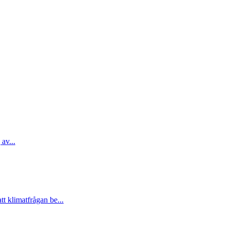
 av...
t klimatfrågan be...