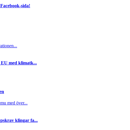
 Facebook-sida!
ationen...
i EU med klimatk...
gen
emu med över...
skrav klingar fa...