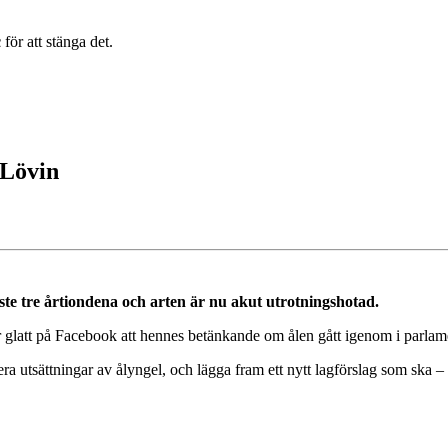
c
för att stänga det.
 Lövin
te tre årtiondena och arten är nu akut utrotningshotad.
år glatt på Facebook att hennes betänkande om ålen gått igenom i parlam
a utsättningar av ålyngel, och lägga fram ett nytt lagförslag som ska – 