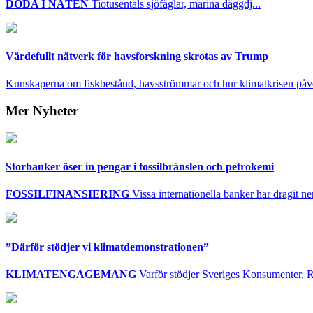
DÖDA I NÄTEN
Tiotusentals sjöfåglar, marina däggdj...
Värdefullt nätverk för havsforskning skrotas av Trump
Kunskaperna om fiskbestånd, havsströmmar och hur klimatkrisen påve
Mer Nyheter
Storbanker öser in pengar i fossilbränslen och petrokemi
FOSSILFINANSIERING
Vissa internationella banker har dragit ner 
”Därför stödjer vi klimatdemonstrationen”
KLIMATENGAGEMANG
Varför stödjer Sveriges Konsumenter, R