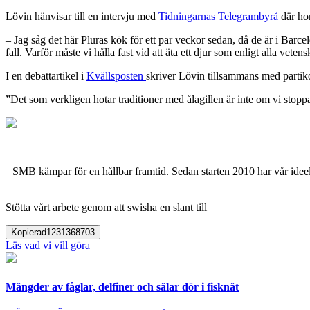
Lövin hänvisar till en intervju med
Tidningarnas Telegrambyrå
där hon
– Jag såg det här Pluras kök för ett par veckor sedan, då de är i Barc
fall. Varför måste vi hålla fast vid att äta ett djur som enligt alla veten
I en debattartikel i
Kvällsposten
skriver Lövin tillsammans med partiko
”Det som verkligen hotar traditioner med ålagillen är inte om vi stoppa
SMB kämpar för en hållbar framtid. Sedan starten 2010 har vår ideell
Stötta vårt arbete genom att swisha en slant till
Kopierad
1231368703
Läs vad vi vill göra
Mängder av fåglar, delfiner och sälar dör i fisknät