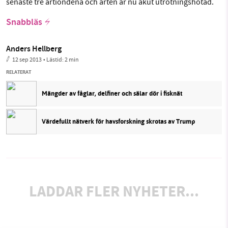
senaste tre årtiondena och arten är nu akut utrotningshotad.
Snabbläs
Anders Hellberg
12 sep 2013
• Lästid:
2 min
RELATERAT
Mängder av fåglar, delfiner och sälar dör i fisknät
Värdefullt nätverk för havsforskning skrotas av Trump
LADDAR FLER NYHETER...