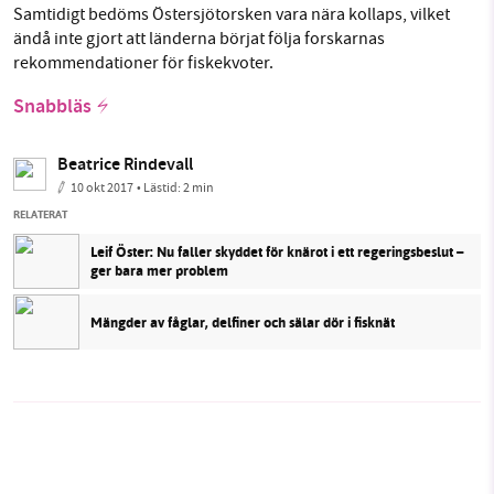
Samtidigt bedöms Östersjötorsken vara nära kollaps, vilket
ändå inte gjort att länderna börjat följa forskarnas
rekommendationer för fiskekvoter.
Snabbläs
Beatrice Rindevall
10 okt 2017
• Lästid:
2 min
RELATERAT
Leif Öster: Nu faller skyddet för knärot i ett regeringsbeslut –
ger bara mer problem
Mängder av fåglar, delfiner och sälar dör i fisknät