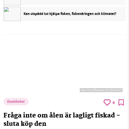
Kan utspädd lut hjälpa fisken, fiskenäringen och klimatet?
Foto:
Ron Offermans (CC BY-SA 3.0)
Dumheter
0
Fråga inte om ålen är lagligt fiskad -
sluta köp den