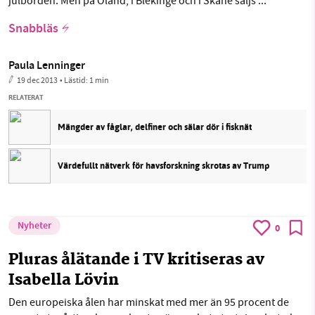
julborden. Men på Öland, i Blekinge och i Skåne säljs ...
Snabbläs
Paula Lenninger
19 dec 2013
• Lästid:
1 min
RELATERAT
Mängder av fåglar, delfiner och sälar dör i fisknät
Värdefullt nätverk för havsforskning skrotas av Trump
Nyheter
0
Pluras ålätande i TV kritiseras av
Isabella Lövin
Den europeiska ålen har minskat med mer än 95 procent de