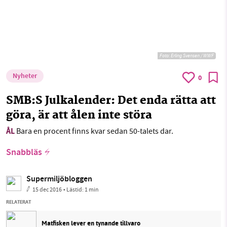
Foto:
Erling Svensen / WWF
Nyheter
0
SMB:S Julkalender: Det enda rätta att
göra, är att ålen inte störa
ÅL
Bara en procent finns kvar sedan 50-talets dar.
Snabbläs
Supermiljöbloggen
15 dec 2016
• Lästid:
1 min
RELATERAT
Matfisken lever en tynande tillvaro