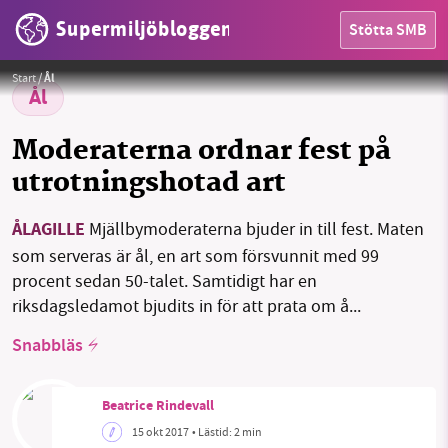
Supermiljöbloggen
Stötta SMB
Foto:
Erling Svensen / WWF
Start
/
Ål
Ål
Moderaterna ordnar fest på
utrotningshotad art
HEM
ÅLAGILLE
Mjällbymoderaterna bjuder in till fest. Maten
OMRÅDEN
som serveras är ål, en art som försvunnit med 99
procent sedan 50-talet. Samtidigt har en
MILJÖFAKTA
riksdagsledamot bjudits in för att prata om å...
OM OSS
Snabbläs
Beatrice Rindevall
Sök
Sparade inlägg
Tipsa oss
15 okt 2017
• Lästid:
2 min