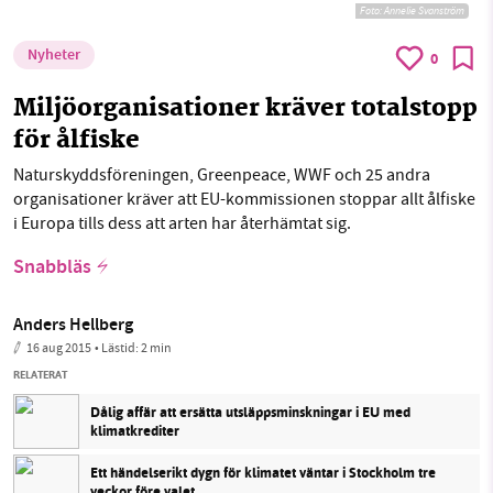
Foto:
Annelie Svanström
Nyheter
0
Miljöorganisationer kräver totalstopp
för ålfiske
Naturskyddsföreningen, Greenpeace, WWF och 25 andra
organisationer kräver att EU-kommissionen stoppar allt ålfiske
i Europa tills dess att arten har återhämtat sig.
Snabbläs
Anders Hellberg
16 aug 2015
• Lästid:
2 min
RELATERAT
Dålig affär att ersätta utsläppsminskningar i EU med
klimatkrediter
Ett händelserikt dygn för klimatet väntar i Stockholm tre
veckor före valet