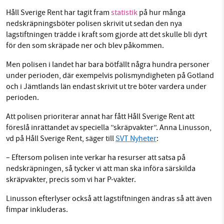
Håll Sverige Rent har tagit fram
statistik
på hur många
Facebook
Instagram
BlueSky
nedskräpningsböter polisen skrivit ut sedan den nya
lagstiftningen trädde i kraft som gjorde att det skulle bli dyrt
SMB kämpar för en hållbar framtid. Sedan
Threads
LinkedIn
för den som skräpade ner och blev påkommen.
starten 2010 har vår ideella redaktion drivit
miljödebatten framåt genom
Men polisen i landet har bara bötfällt några hundra personer
under perioden, där exempelvis polismyndigheten på Gotland
nyhetsbevakning och granskningar. Nu vill vi
och i Jämtlands län endast skrivit ut tre böter vardera under
utveckla vårt arbete – och vi hoppas att du
perioden.
vill hjälpa oss.
Att polisen prioriterar annat har fått Håll Sverige Rent att
Stötta vårt arbete genom att swisha en slant till
föreslå inrättandet av speciella ”skräpvakter”. Anna Linusson,
vd på Håll Sverige Rent, säger till
SVT Nyheter
:
1231368703
– Eftersom polisen inte verkar ha resurser att satsa på
nedskräpningen, så tycker vi att man ska införa särskilda
Läs vad vi vill göra
skräpvakter, precis som vi har P-vakter.
Linusson efterlyser också att lagstiftningen ändras så att även
fimpar inkluderas.