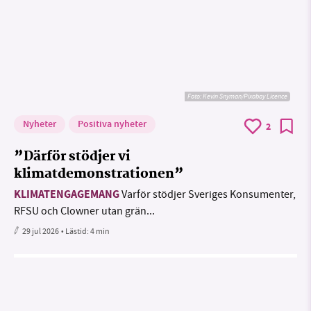
Foto:
Kevin Snyman/Pixabay Licence
Nyheter
Positiva nyheter
2
”Därför stödjer vi
klimatdemonstrationen”
KLIMATENGAGEMANG
Varför stödjer Sveriges Konsumenter,
RFSU och Clowner utan grän...
29 jul 2026
• Lästid:
4 min