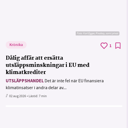
Foto:
Karl Egger, Pixabay, samt privat
Krönika
1
Dålig affär att ersätta
utsläppsminskningar i EU med
klimatkrediter
UTSLÄPPSHANDEL
Det är inte fel när EU finansiera
klimatinsatser i andra delar av...
02 aug 2026
• Lästid:
7 min