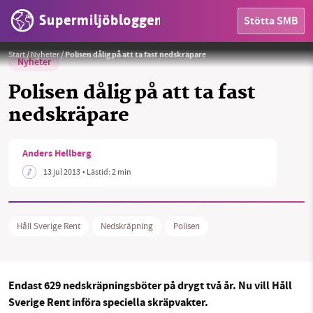
Supermiljöbloggen
Stötta SMB
Start
/
Nyheter
/
Polisen dålig på att ta fast nedskräpare
Nyheter
Polisen dålig på att ta fast
nedskräpare
HEM
Anders Hellberg
OMRÅDEN
13 jul 2013
• Lästid:
2 min
MILJÖFAKTA
Håll Sverige Rent
Nedskräpning
Polisen
OM OSS
Endast 629 nedskräpningsböter på drygt två år. Nu vill Håll
Sök
Sparade inlägg
Tipsa oss
Sverige Rent införa speciella skräpvakter.