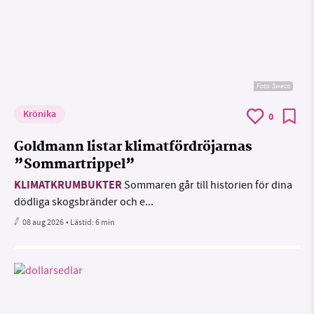
Foto: Sweco
Krönika
0
Goldmann listar klimatfördröjarnas
”Sommartrippel”
KLIMATKRUMBUKTER
Sommaren går till historien för dina
dödliga skogsbränder och e...
08 aug 2026
• Lästid:
6 min