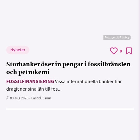
Foto:
geralt/Pixabay
Nyheter
0
Storbanker öser in pengar i fossilbränslen
och petrokemi
FOSSILFINANSIERING
Vissa internationella banker har
dragit ner sina lån till fos...
03 aug 2026
• Lästid:
3 min