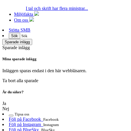
I tal och skrift har flera ministrar...
Miljöfakta
Om oss
Stötta SMB
Sök
Sök
Sparade inlägg
Sparade inlägg
Mina sparade inlägg
Inläggen sparas endast i den här webbläsaren.
Ta bort alla sparade
Är du säker?
Ja
Nej
Tipsa oss
Följ på Facebook
Facebook
Följ på Instagram
Instagram
Följ på BlueSky
BlueSky