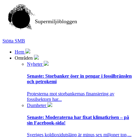
Supermiljöbloggen
Stötta SMB
Hem
Områden
Nyheter
Senaste:
Storbanker öser in pengar i fossilbränslen
och petrokemi
Protesterna mot storbankernas finansiering av
fossilsektorn har...
Dumheter
Senaste:
Moderaterna har fixat klimatkrisen – på
sin Facebook-sida!
Sveriges koldioxidutsläpp är minus sex miljoner ton,...