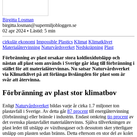
Birgitta Losman
birgitta.losman@supermiljobloggen.se
02 apr 2024
• Lästid:
5 min
cirkulär ekonomi
Impossible Plastics
Klimat
Klimatklivet
Materialåtervinning
Naturvårdsverket
Nedskräpning
Plast
Förbränning av plast orsakar stora koldioxidutsläpp och
nästan all plast som används i Sverige går idag till förbränning i
stället för att materialåtervinnas. Nu satsar Naturvårdsverket
via Klimatklivet på att förlänga livslängden för plast som är
svår att återvinna.
Förbränning av plast stor klimatbov
Enligt
Naturvårdsverket
bildas varje år cirka 1.7 miljoner ton
plastavfall i Sverige. Av detta går
87 procent
till energiåtervinning
(förbränning) eller bränsle i industrin. Endast omkring
tio procent
av
det svenska plastavfallet materialåtervinns. Själva tillverkningen av
plast leder till utsläpp av växthusgaser och dessutom sker ytterligare
utsläpp om plasten sedan bränns. Detta eftersom en stor del av kolet