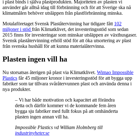
i plast binds i själva plastprodukten. Majoriteten av plasten vi
använder går alltså idag till förbränning och för att Sverige ska nå
klimatmålen behöver utsläppen från plastförbränning minska.
Motalaföretaget Svensk Plaståtervinning har tidigare fått
102
miljoner i stöd
från Klimatklivet, det investeringsstöd som sedan
2015 finns för investeringar som minskar utsläppen av växthusgaser.
Svensk plaståtervinning erhöll stöd för att öka utsortering av plast
från svenska hushåll för att kunna materialåtervinna.
Plasten ingen vill ha
Nu storsatsas återigen på plast via Klimatklivet.
Wimao Impossible
Plastics
får 45 miljoner kronor i investeringsstöd för att bygga upp
fabriker som tar tillvara svåråtervunnen plast och använda denna i
nya produkter.
– Vi har både motivation och kapacitet att förändra
detta och därför kommer vi de kommande fem åren
bygga sju fabriker med fullt fokus på att omhänderta
plasten ingen annan vill ha.
Impossible Plastics vd William Holmberg till
industrinyheter.se