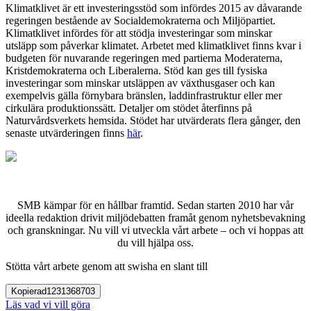
Klimatklivet är ett investeringsstöd som infördes 2015 av dåvarande
regeringen bestående av Socialdemokraterna och Miljöpartiet.
Klimatklivet infördes för att stödja investeringar som minskar
utsläpp som påverkar klimatet. Arbetet med klimatklivet finns kvar i
budgeten för nuvarande regeringen med partierna Moderaterna,
Kristdemokraterna och Liberalerna. Stöd kan ges till fysiska
investeringar som minskar utsläppen av växthusgaser och kan
exempelvis gälla förnybara bränslen, laddinfrastruktur eller mer
cirkulära produktionssätt. Detaljer om stödet återfinns på
Naturvårdsverkets hemsida. Stödet har utvärderats flera gånger, den
senaste utvärderingen finns
här
.
SMB kämpar för en hållbar framtid. Sedan starten 2010 har vår
ideella redaktion drivit miljödebatten framåt genom nyhetsbevakning
och granskningar. Nu vill vi utveckla vårt arbete – och vi hoppas att
du vill hjälpa oss.
Stötta vårt arbete genom att swisha en slant till
Kopierad
1231368703
Läs vad vi vill göra