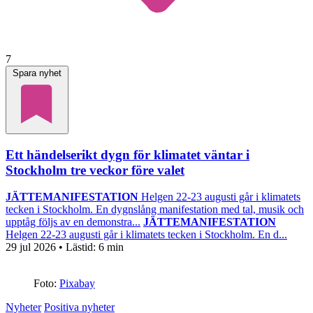
7
Spara nyhet
Ett händelserikt dygn för klimatet väntar i
Stockholm tre veckor före valet
JÄTTEMANIFESTATION
Helgen 22-23 augusti går i klimatets
tecken i Stockholm. En dygnslång manifestation med tal, musik och
upptåg följs av en demonstra...
JÄTTEMANIFESTATION
Helgen 22-23 augusti går i klimatets tecken i Stockholm. En d...
29 jul 2026
• Lästid:
6 min
Foto:
Pixabay
Nyheter
Positiva nyheter