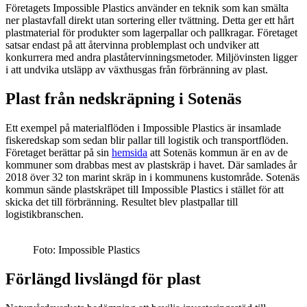
Företagets Impossible Plastics använder en teknik som kan smälta
ner plastavfall direkt utan sortering eller tvättning. Detta ger ett hårt
plastmaterial för produkter som lagerpallar och pallkragar. Företaget
satsar endast på att återvinna problemplast och undviker att
konkurrera med andra plaståtervinningsmetoder. Miljövinsten ligger
i att undvika utsläpp av växthusgas från förbränning av plast.
Plast från nedskräpning i Sotenäs
Ett exempel på materialflöden i Impossible Plastics är insamlade
fiskeredskap som sedan blir pallar till logistik och transportflöden.
Företaget berättar på sin
hemsida
att Sotenäs kommun är en av de
kommuner som drabbas mest av plastskräp i havet. Där samlades år
2018 över 32 ton marint skräp in i kommunens kustområde. Sotenäs
kommun sände plastskräpet till Impossible Plastics i stället för att
skicka det till förbränning. Resultet blev plastpallar till
logistikbranschen.
Foto: Impossible Plastics
Förlängd livslängd för plast