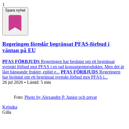
1
Spara nyhet
Regeringen föreslår begränsat PFAS-förbud i
väntan på EU
PFAS FÖRBJUDS
Regeringen har beslutat om ett begränsat
svenskt förbud mot PFAS i en rad konsumentprodukter. Men det är
lågt hängande frukter, enligt e...
PFAS FÖRBJUDS
Regeringen
har beslutat om ett begränsat svenskt förbud mot PFAS i...
26 jul 2026
• Lästid:
5 min
Foto:
Photo by Alexandre P. Junior och privat
Krönika
Gilla