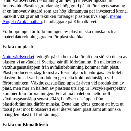
Naturvårdsverkets bedömning att bevilja investeringsstöd till
Impossible Plastics grundar sig i hög grad på att företagets satsning
är en innovativ åtgärd som ger hög klimatnytta per investerad krona.
Särskilt viktigt är att tekniken förlänger plastens livslängd,
menar
Angela Arokianathan
, handläggare på Klimatklivet.
Förhoppningen är förbränningen av plast nu ska minska och att
materialåtervinningsgraden för plast ska öka.
Fakta om plast:
Naturvårdsverket
redogör på sin hemsida för att den största delen av
plasten vi använder i Sverige går till förbränning. En majoritet av
växthusgasutsläppen från avfallsförbränning kommer från plast.
Plast produceras idag främst av fossil olja och naturgas. Då kolet i
plasten finns kvar i produkten ger detta koldioxidutsläpp vid
förbränningen. Växthusgasutsläpp uppstår även vid produktion av
plast, men mer än hälften av plastens utsläpp ur livscykelperspektiv
kommer från förbränningen. För att nå målet om netto-noll
växthusgasutsläpp senast 2045, behöver utsläppen från
plastförbränning därför minska. Detta kan göras genom att byta ut
fossil plast mot biobaserad eller återvunnen plast samt att minska
mängden plast till förbränning.
Fakta om Klimatklivet: