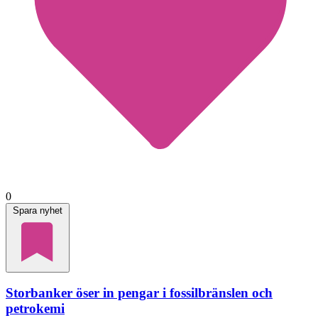
0
Spara nyhet
Storbanker öser in pengar i fossilbränslen och
petrokemi