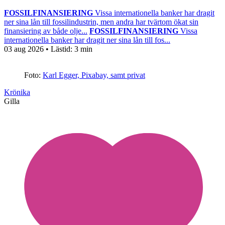
FOSSILFINANSIERING
Vissa internationella banker har dragit
ner sina lån till fossilindustrin, men andra har tvärtom ökat sin
finansiering av både olje...
FOSSILFINANSIERING
Vissa
internationella banker har dragit ner sina lån till fos...
03 aug 2026
• Lästid:
3 min
Foto:
Karl Egger, Pixabay, samt privat
Krönika
Gilla