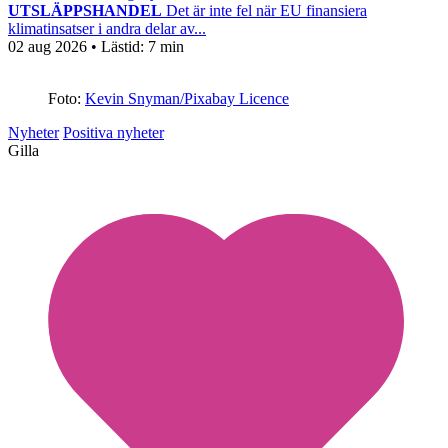
UTSLÄPPSHANDEL
Det är inte fel när EU finansiera
klimatinsatser i andra delar av...
02 aug 2026
• Lästid:
7 min
Foto:
Kevin Snyman/Pixabay Licence
Nyheter
Positiva nyheter
Gilla