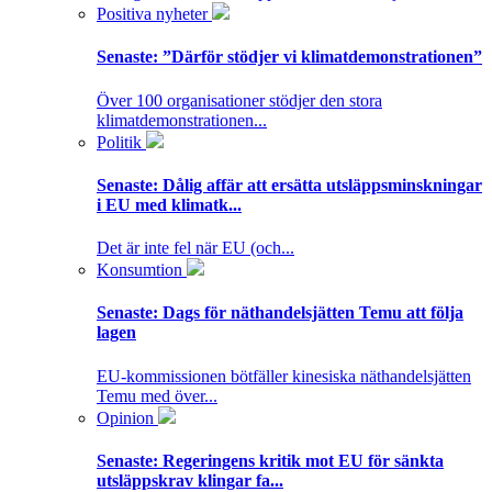
Positiva nyheter
Senaste:
”Därför stödjer vi klimatdemonstrationen”
Över 100 organisationer stödjer den stora
klimatdemonstrationen...
Politik
Senaste:
Dålig affär att ersätta utsläppsminskningar
i EU med klimatk...
Det är inte fel när EU (och...
Konsumtion
Senaste:
Dags för näthandelsjätten Temu att följa
lagen
EU-kommissionen bötfäller kinesiska näthandelsjätten
Temu med över...
Opinion
Senaste:
Regeringens kritik mot EU för sänkta
utsläppskrav klingar fa...