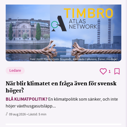
Foto: Jason Mavrommatis (Unsplash), Wikimedia Commons, Canva (montage)
Ledare
1
När blir klimatet en fråga även för svensk
höger?
BLÅ KLIMATPOLITIK?
En klimatpolitik som sänker, och inte
höjer växthusgasutsläpp...
09 aug 2026
• Lästid:
5 min