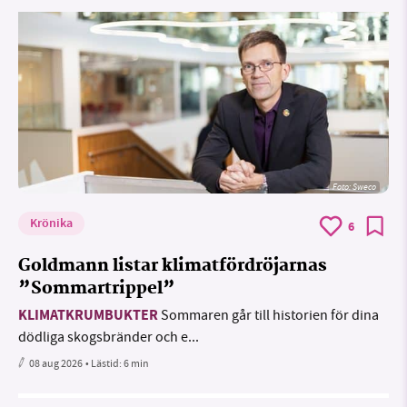
Foto: Sweco
Krönika
6
Goldmann listar klimatfördröjarnas
”Sommartrippel”
KLIMATKRUMBUKTER
Sommaren går till historien för dina
dödliga skogsbränder och e...
08 aug 2026
• Lästid:
6 min