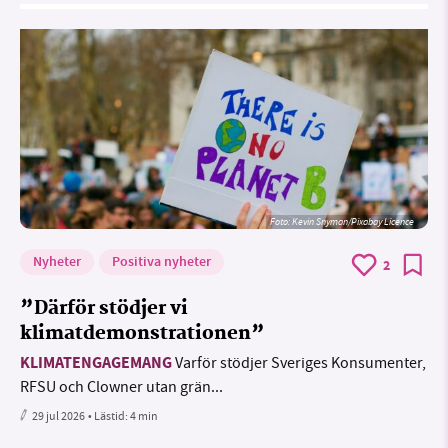
Foto:
Kevin Snyman/Pixabay Licence
Nyheter
Positiva nyheter
2
”Därför stödjer vi
klimatdemonstrationen”
KLIMATENGAGEMANG
Varför stödjer Sveriges Konsumenter,
RFSU och Clowner utan grän...
29 jul 2026
• Lästid:
4 min