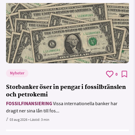
Foto:
geralt/Pixabay
Nyheter
0
Storbanker öser in pengar i fossilbränslen
och petrokemi
FOSSILFINANSIERING
Vissa internationella banker har
dragit ner sina lån till fos...
03 aug 2026
• Lästid:
3 min