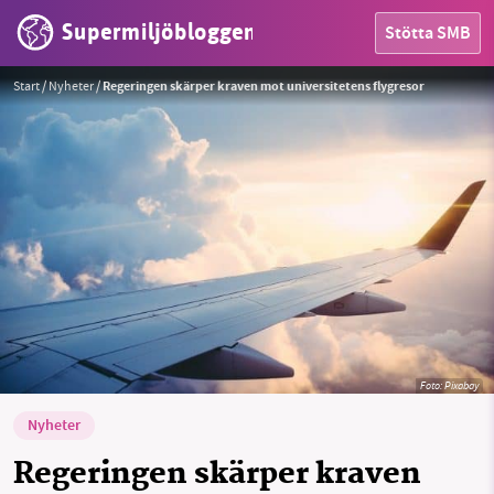
Supermiljöbloggen
Stötta SMB
Start
/
Nyheter
/
Regeringen skärper kraven mot universitetens flygresor
HEM
OMRÅDEN
MILJÖFAKTA
Foto:
Pixabay
OM OSS
Nyheter
Regeringen skärper kraven