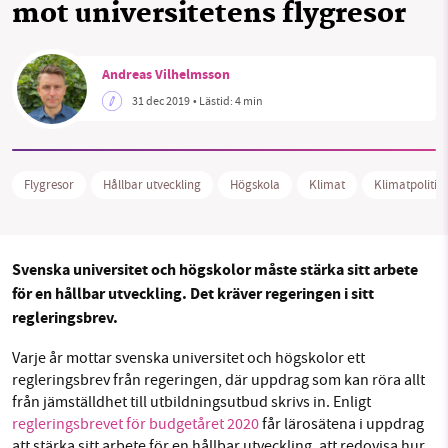
mot universitetens flygresor
Sök
Sparade inlägg
Tipsa oss
Facebook
Instagram
BlueSky
Andreas Vilhelmsson
SMB kämpar för en hållbar framtid. Sedan
31 dec 2019
• Lästid:
4 min
starten 2010 har vår ideella redaktion drivit
Threads
LinkedIn
miljödebatten framåt genom
nyhetsbevakning och granskningar. Nu vill vi
utveckla vårt arbete – och vi hoppas att du
Flygresor
Hållbar utveckling
Högskola
Klimat
Klimatpolitik
vill hjälpa oss.
Stötta vårt arbete genom att swisha en slant till
Svenska universitet och högskolor måste stärka sitt arbete
för en hållbar utveckling. Det kräver regeringen i sitt
1231368703
regleringsbrev.
Läs vad vi vill göra
Varje år mottar svenska universitet och högskolor ett
regleringsbrev från regeringen, där uppdrag som kan röra allt
från jämställdhet till utbildningsutbud skrivs in. Enligt
regleringsbrevet för budgetåret 2020
får lärosätena i uppdrag
att stärka sitt arbete för en hållbar utveckling, att redovisa hur