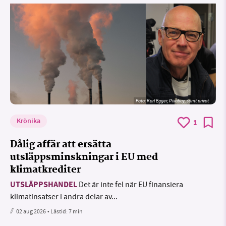
Foto:
Karl Egger, Pixabay, samt privat
Krönika
1
Dålig affär att ersätta
utsläppsminskningar i EU med
klimatkrediter
UTSLÄPPSHANDEL
Det är inte fel när EU finansiera
klimatinsatser i andra delar av...
02 aug 2026
• Lästid:
7 min