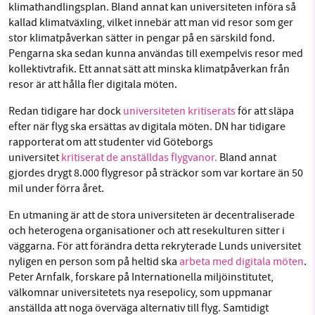
klimathandlingsplan. Bland annat kan universiteten införa så
kallad klimatväxling, vilket innebär att man vid resor som ger
stor klimatpåverkan sätter in pengar på en särskild fond.
Pengarna ska sedan kunna användas till exempelvis resor med
kollektivtrafik. Ett annat sätt att minska klimatpåverkan från
resor är att hålla fler digitala möten.
Redan tidigare har dock
universiteten kritiserats
för att släpa
efter när flyg ska ersättas av digitala möten. DN har tidigare
rapporterat om att studenter vid Göteborgs
universitet
kritiserat de anställdas flygvanor.
Bland annat
gjordes drygt 8.000 flygresor på sträckor som var kortare än 50
mil under förra året.
En utmaning är att de stora universiteten är decentraliserade
och heterogena organisationer och att resekulturen sitter i
väggarna. För att förändra detta rekryterade Lunds universitet
nyligen en person som på heltid ska
arbeta med digitala möten
.
Peter Arnfalk, forskare på Internationella miljöinstitutet,
välkomnar universitetets nya resepolicy, som uppmanar
anställda att noga överväga alternativ till flyg. Samtidigt