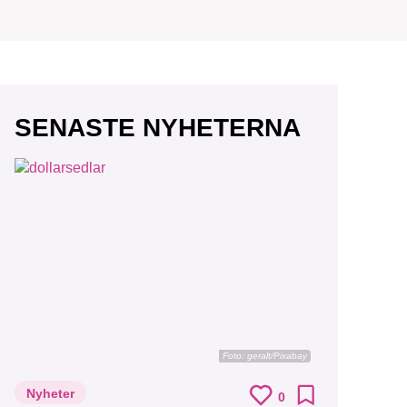
SENASTE NYHETERNA
Foto:
geralt/Pixabay
Nyheter
0