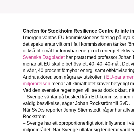
Chefen för Stockholm Resilience Centre är inte i
I morgon väntas EU-kommissionens förslag på nya kl
det spekulerats vilt om i fall kommissionen tänker fö
också blir mål för förnybar energi och energieffektivis
Svenska Dagbladet
har pratat med professor Johan 
menar att EU skulle behöva ett 40–40–40-mål. Det vi
nivåer, 40 procent förnybar energi samt effektiviser
Andra aktörer, som några av utskotten i
EU-parlamen
miljörörelsen
menar att klimathotet kräver betydligt 
Vad den svenska regeringen vill se är dock oklart, n
– Sverige väntar på besked från EU-kommissionen i stä
väldig besvikelse, säger Johan Rockström till SvD.
När SvD:s reporter Jenny Stiernstedt frågar hur allvarl
Rockström:
– Sverige har ett oproportionerligt stort inflytande i 
miljöområdet. När Sverige uttalar sig tenderar världen