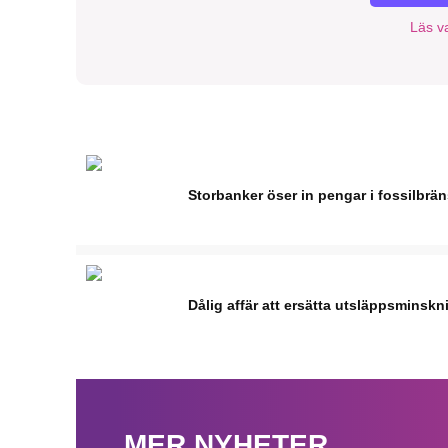
Läs va
Storbanker öser in pengar i fossilbrä
Dålig affär att ersätta utsläppsminskn
MER NYHETER