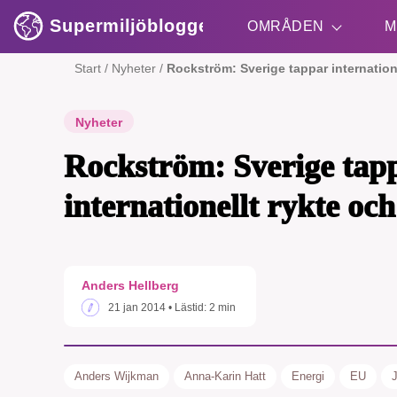
Supermiljöbloggen
OMRÅDEN
M
Start
/
Nyheter
/
Rockström: Sverige tappar internation
Shift + S
Nyheter
Rockström: Sverige tap
internationellt rykte oc
SMB 
Anders Hellberg
nyh
21 jan 2014
• Lästid:
2 min
Anders Wijkman
Anna-Karin Hatt
Energi
EU