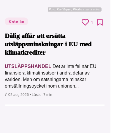
Foto:
Karl Egger, Pixabay, samt privat
Krönika
1
Dålig affär att ersätta
utsläppsminskningar i EU med
klimatkrediter
UTSLÄPPSHANDEL
Det är inte fel när EU
finansiera klimatinsatser i andra delar av
världen. Men om satsningarna minskar
omställningstrycket inom unionen...
02 aug 2026
• Lästid:
7 min