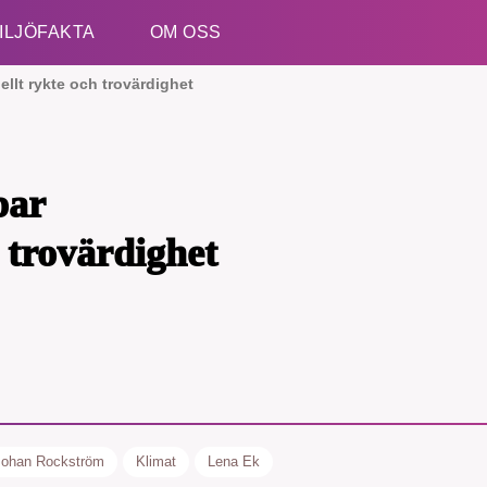
ILJÖFAKTA
OM OSS
ellt rykte och trovärdighet
Esc
par
h trovärdighet
kämpar för en hållbar framtid. Sedan starten 2010 ha
ideella redaktion drivit miljödebatten framåt genom
etsbevakning och granskningar. Nu vill vi utveckla 
arbete – och vi hoppas att du vill hjälpa oss.
Stötta vårt arbete genom att swisha en slant till
Johan Rockström
Klimat
Lena Ek