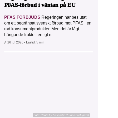
PFAS-förbud i väntan på EU
PFAS FÖRBJUDS
Regeringen har beslutat
om ett begränsat svenskt förbud mot PFAS i en
rad konsumentprodukter. Men det är lågt
hängande frukter, enligt e...
26 jul 2026
• Lästid:
5 min
Foto:
Photo by Alexandre P. Junior och privat