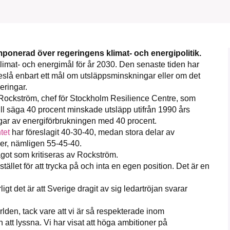
1231368703
Läs vad vi vill göra
mponerad över regeringens klimat- och energipolitik.
imat- och energimål för år 2030. Den senaste tiden har
reslå enbart ett mål om utsläppsminskningar eller om det
eringar.
Rockström, chef för Stockholm Resilience Centre, som
ll säga 40 procent minskade utsläpp utifrån 1990 års
ingar av energiförbrukningen med 40 procent.
tet
har föreslagit 40-30-40, medan stora delar av
mer, nämligen 55-45-40.
ågot som kritiseras av Rockström.
llet för att trycka på och inta en egen position. Det är en
igt det är att Sverige dragit av sig ledartröjan svarar
världen, tack vare att vi är så respekterade inom
 att lyssna. Vi har visat att höga ambitioner på