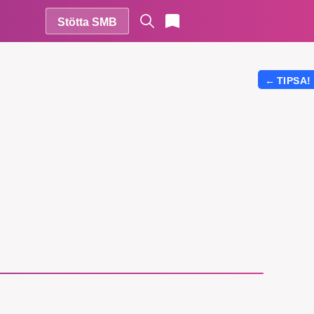
Stötta SMB
←
TIPSA!
r vår
vårt