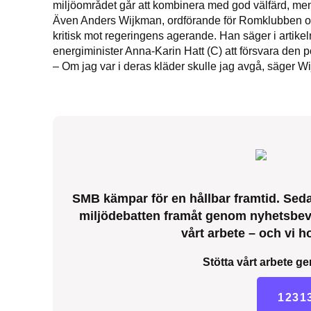
miljöområdet går att kombinera med god välfärd, men n
Även Anders Wijkman, ordförande för Romklubben och
kritisk mot regeringens agerande. Han säger i artikeln
energiminister Anna-Karin Hatt (C) att försvara den po
– Om jag var i deras kläder skulle jag avgå, säger W
SMB kämpar för en hållbar framtid. Sedan
miljödebatten framåt genom nyhetsbeva
vårt arbete – och vi ho
Stötta vårt arbete ge
1231