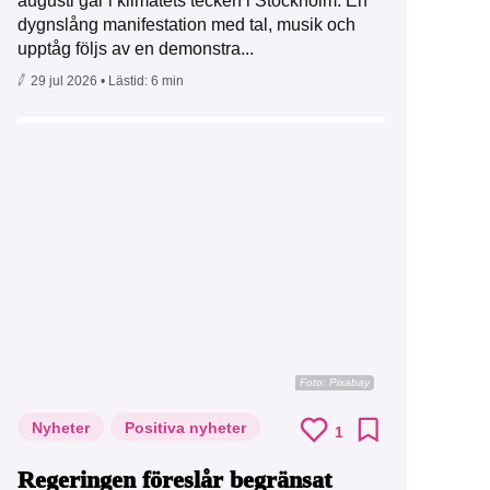
augusti går i klimatets tecken i Stockholm. En
dygnslång manifestation med tal, musik och
upptåg följs av en demonstra...
29 jul 2026
• Lästid:
6 min
Foto:
Pixabay
Nyheter
Positiva nyheter
1
Regeringen föreslår begränsat