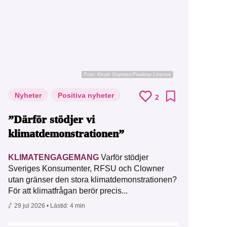
Foto:
Kevin Snyman/Pixabay Licence
Nyheter
Positiva nyheter
2
”Därför stödjer vi
klimatdemonstrationen”
KLIMATENGAGEMANG
Varför stödjer
Sveriges Konsumenter, RFSU och Clowner
utan gränser den stora klimatdemonstrationen?
För att klimatfrågan berör precis...
29 jul 2026
• Lästid:
4 min