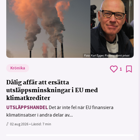
Foto:
Karl Egger, Pixabay, samt privat
Krönika
1
Dålig affär att ersätta
utsläppsminskningar i EU med
klimatkrediter
UTSLÄPPSHANDEL
Det är inte fel när EU finansiera
klimatinsatser i andra delar av...
02 aug 2026
• Lästid:
7 min