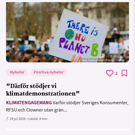
Foto:
Kevin Snyman/Pixabay Licence
Nyheter
Positiva nyheter
2
”Därför stödjer vi
klimatdemonstrationen”
KLIMATENGAGEMANG
Varför stödjer Sveriges Konsumenter,
RFSU och Clowner utan grän...
29 jul 2026
• Lästid:
4 min