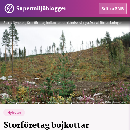
Supermiljöbloggen
Stötta SMB
Start
/
Nyheter
/
Storföretag bojkottar norrländsk skogsråvara i förpackningar
HEM
OMRÅDEN
MILJÖFAKTA
Det ska gå snabbare att få igenom avverkningsanmälningar, föreslår regeringen.
Foto:
Oskar Karlin/Flickr
OM OSS
Nyheter
Storföretag bojkottar
Sök
Sparade inlägg
Tipsa oss