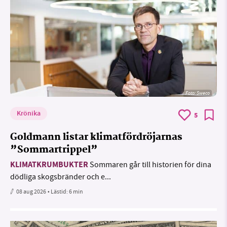
Foto: Sweco
Krönika
5
Goldmann listar klimatfördröjarnas
”Sommartrippel”
KLIMATKRUMBUKTER
Sommaren går till historien för dina
dödliga skogsbränder och e...
08 aug 2026
• Lästid:
6 min