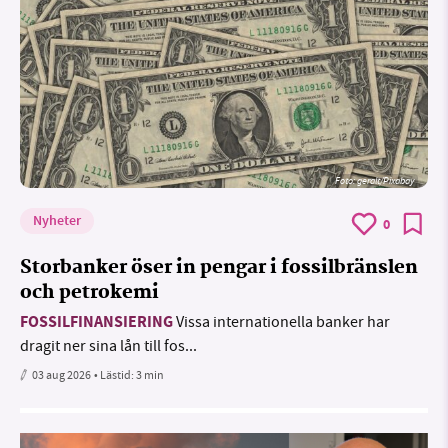
Foto:
geralt/Pixabay
Nyheter
0
Storbanker öser in pengar i fossilbränslen
och petrokemi
FOSSILFINANSIERING
Vissa internationella banker har
dragit ner sina lån till fos...
03 aug 2026
• Lästid:
3 min