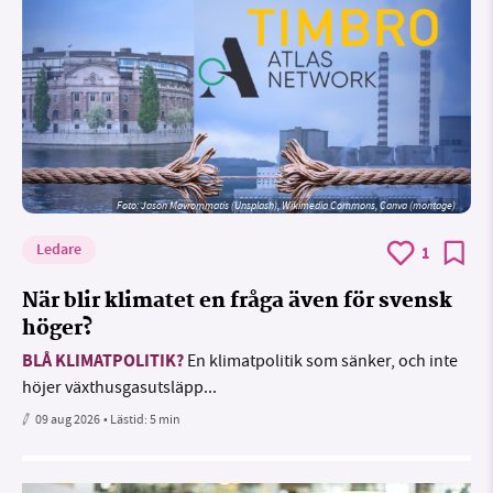
Foto: Jason Mavrommatis (Unsplash), Wikimedia Commons, Canva (montage)
Ledare
1
När blir klimatet en fråga även för svensk
höger?
BLÅ KLIMATPOLITIK?
En klimatpolitik som sänker, och inte
höjer växthusgasutsläpp...
09 aug 2026
• Lästid:
5 min