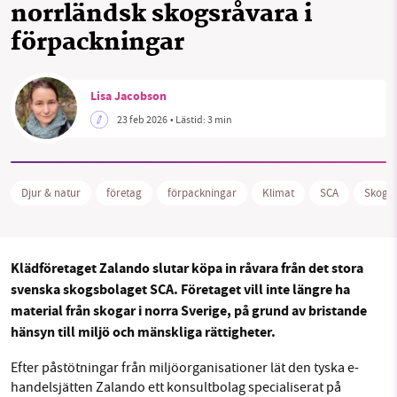
norrländsk skogsråvara i
förpackningar
Facebook
Instagram
BlueSky
SMB kämpar för en hållbar framtid. Sedan
Threads
LinkedIn
starten 2010 har vår ideella redaktion drivit
Lisa Jacobson
miljödebatten framåt genom
23 feb 2026
• Lästid:
3 min
nyhetsbevakning och granskningar. Nu vill vi
utveckla vårt arbete – och vi hoppas att du
vill hjälpa oss.
Djur & natur
företag
förpackningar
Klimat
SCA
Skog
Stötta vårt arbete genom att swisha en slant till
1231368703
Klädföretaget Zalando slutar köpa in råvara från det stora
svenska skogsbolaget SCA. Företaget vill inte längre ha
Läs vad vi vill göra
material från skogar i norra Sverige, på grund av bristande
hänsyn till miljö och mänskliga rättigheter.
Efter påstötningar från miljöorganisationer lät den tyska e-
handelsjätten Zalando ett konsultbolag specialiserat på