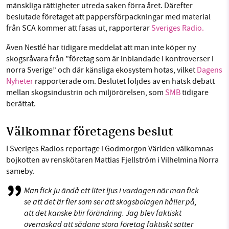
mänskliga rättigheter utreda saken förra året. Därefter
beslutade företaget att pappersförpackningar med material
från SCA kommer att fasas ut, rapporterar
Sveriges Radio.
Även Nestlé har tidigare meddelat att man inte köper ny
skogsråvara från ”företag som är inblandade i kontroverser i
norra Sverige” och där känsliga ekosystem hotas, vilket
Dagens
Nyheter
rapporterade om. Beslutet följdes av en hätsk debatt
mellan skogsindustrin och miljörörelsen, som
SMB
tidigare
berättat.
Välkomnar företagens beslut
I Sveriges Radios reportage i Godmorgon Världen välkomnas
bojkotten av renskötaren Mattias Fjellström i Vilhelmina Norra
sameby.
Man fick ju ändå ett litet ljus i vardagen när man fick
se att det är fler som ser att skogsbolagen håller på,
att det kanske blir förändring. Jag blev faktiskt
överraskad att sådana stora företag faktiskt sätter