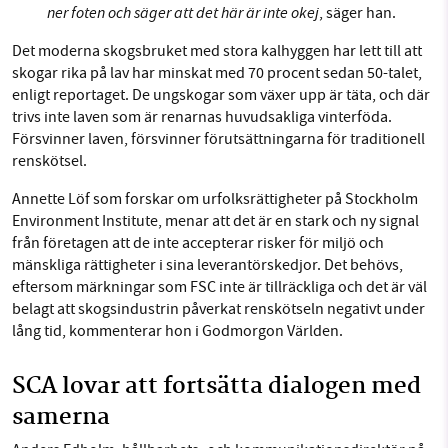
ner foten och säger att det här är inte okej
, säger han.
Det moderna skogsbruket med stora kalhyggen har lett till att
skogar rika på lav har minskat med 70 procent sedan 50-talet,
enligt reportaget. De ungskogar som växer upp är täta, och där
trivs inte laven som är renarnas huvudsakliga vinterföda.
Försvinner laven, försvinner förutsättningarna för traditionell
renskötsel.
Annette Löf som forskar om urfolksrättigheter på Stockholm
Environment Institute, menar att det är en stark och ny signal
från företagen att de inte accepterar risker för miljö och
mänskliga rättigheter i sina leverantörskedjor. Det behövs,
eftersom märkningar som FSC inte är tillräckliga och det är väl
belagt att skogsindustrin påverkat renskötseln negativt under
lång tid, kommenterar hon i Godmorgon Världen.
SCA lovar att fortsätta dialogen med
samerna