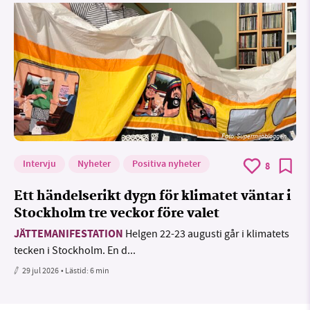
Foto: Supermijöbloggen
Intervju
Nyheter
Positiva nyheter
8
Ett händelserikt dygn för klimatet väntar i
Stockholm tre veckor före valet
JÄTTEMANIFESTATION
Helgen 22-23 augusti går i klimatets
tecken i Stockholm. En d...
29 jul 2026
• Lästid:
6 min