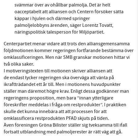
svämmar över av ohållbar palmolja. Det är helt
oacceptabelt att alliansen och Centern försöker sätta
käppar i hjulen och därmed springer
palmoljelobbyns ärenden, säger Lorentz Tovatt,
näringspolitisk talesperson för Miljöpartiet.
Centerpartiet menar vidare att trots den alliansgemensamma
följdmotionen kommer regeringen fortfarande bestämma över
omklassificeringen. Men när SMB granskar motionen hittar vi
två olika saker.
I motiveringstexten till motionen skriver alliansen att
de endast tycker regeringen ska överväga att vänta på
ikraftträdandet ett år till. Men i motionens huvudpunkter
ställer man däremot högre krav. Enligt dessa godkänner man
regeringens proposition, men bara ”innan ytterligare
föreskrifter meddelas i fråga om restprodukter”. I praktiken
skulle det kunna innebära att att processen för att
omklassificera restprodukten PFAD skjuts på tiden.
Även föreningen Gröna Bilister ställer sig tveksamma till ifall
fortsatt utblandning med palmoljerester är rätt väg att gå.