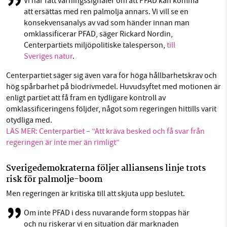
Vi har fått varningssignaler om att PFAD kan komma
att ersättas med ren palmolja annars. Vi vill se en
konsekvensanalys av vad som händer innan man
omklassificerar PFAD, säger Rickard Nordin,
Centerpartiets miljöpolitiske talesperson,
till
Sveriges natur
.
Centerpartiet säger sig även vara för höga hållbarhetskrav och
hög spårbarhet på biodrivmedel. Huvudsyftet med motionen är
enligt partiet att få fram en tydligare kontroll av
omklassificeringens följder, något som regeringen hittills varit
otydliga med.
LÄS MER: Centerpartiet – ”Att kräva besked och få svar från
regeringen är inte mer än rimligt”
Sverigedemokraterna följer alliansens linje trots
risk för palmolje-boom
Men regeringen är kritiska till att skjuta upp beslutet.
Om inte PFAD i dess nuvarande form stoppas här
och nu riskerar vi en situation där marknaden