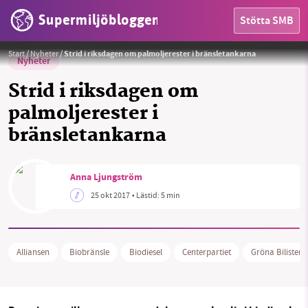
Supermiljöbloggen
Stötta SMB
palmolja
Foto:
H.Dragon
Start
/
Nyheter
/
Strid i riksdagen om palmoljerester i bränsletankarna
Nyheter
Strid i riksdagen om
palmoljerester i
bränsletankarna
HEM
Anna Ljungström
25 okt 2017
• Lästid:
5 min
OMRÅDEN
MILJÖFAKTA
Alliansen
Biobränsle
Biodiesel
Centerpartiet
Gröna Bilister
OM OSS