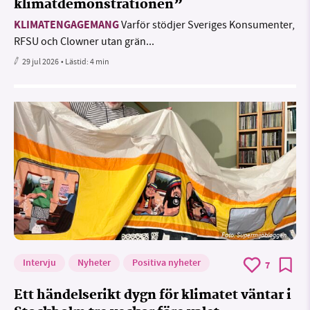
klimatdemonstrationen”
KLIMATENGAGEMANG
Varför stödjer Sveriges Konsumenter,
RFSU och Clowner utan grän...
29 jul 2026
• Lästid:
4 min
Foto: Supermijöbloggen
Intervju
Nyheter
Positiva nyheter
7
Ett händelserikt dygn för klimatet väntar i