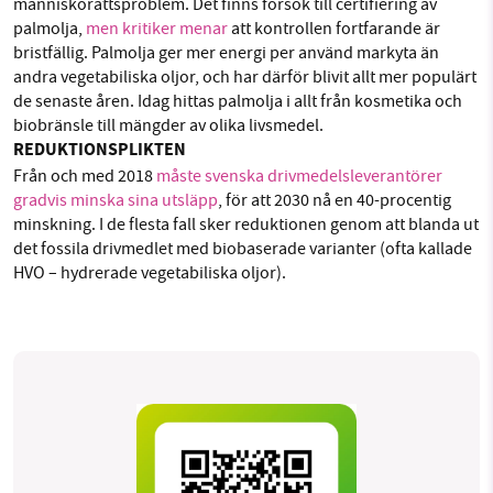
människorättsproblem. Det finns försök till certifiering av
palmolja,
men kritiker menar
att kontrollen fortfarande är
bristfällig. Palmolja ger mer energi per använd markyta än
andra vegetabiliska oljor, och har därför blivit allt mer populärt
de senaste åren. Idag hittas palmolja i allt från kosmetika och
biobränsle till mängder av olika livsmedel.
REDUKTIONSPLIKTEN
Från och med 2018
måste svenska drivmedelsleverantörer
gradvis minska sina utsläpp
, för att 2030 nå en 40-procentig
minskning. I de flesta fall sker reduktionen genom att blanda ut
det fossila drivmedlet med biobaserade varianter (ofta kallade
HVO – hydrerade vegetabiliska oljor).