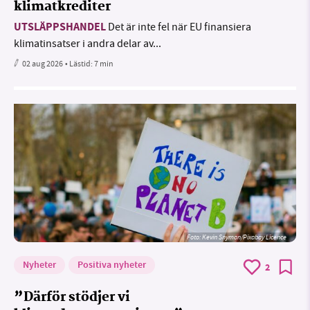
klimatkrediter
UTSLÄPPSHANDEL
Det är inte fel när EU finansiera
klimatinsatser i andra delar av...
02 aug 2026
• Lästid:
7 min
Foto:
Kevin Snyman/Pixabay Licence
Nyheter
Positiva nyheter
2
”Därför stödjer vi