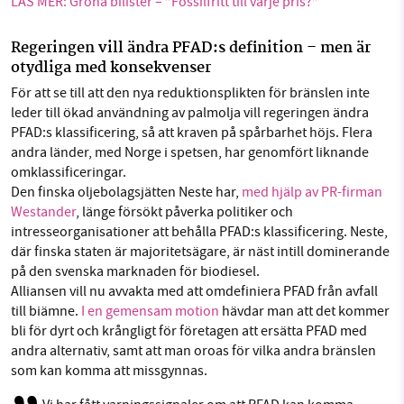
LÄS MER: Gröna bilister – ”Fossilfritt till varje pris?”
Regeringen vill ändra PFAD:s definition – men är
otydliga med konsekvenser
För att se till att den nya reduktionsplikten för bränslen inte
leder till ökad användning av palmolja vill regeringen ändra
PFAD:s klassificering, så att kraven på spårbarhet höjs. Flera
andra länder, med Norge i spetsen, har genomfört liknande
omklassificeringar.
Den finska oljebolagsjätten Neste har,
med hjälp av PR-firman
Westander
, länge försökt påverka politiker och
intresseorganisationer att behålla PFAD:s klassificering. Neste,
där finska staten är majoritetsägare, är näst intill dominerande
på den svenska marknaden för biodiesel.
Alliansen vill nu avvakta med att omdefiniera PFAD från avfall
till biämne.
I en gemensam motion
hävdar man att det kommer
bli för dyrt och krångligt för företagen att ersätta PFAD med
andra alternativ, samt att man oroas för vilka andra bränslen
som kan komma att missgynnas.