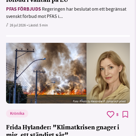
förbud i väntan på EU
PFAS FÖRBJUDS
Regeringen har beslutat om ett begränsat
svenskt förbud mot PFAS i...
26 jul 2026
• Lästid:
5 min
Foto:
Photo by Alexandre P. Junior och privat
Krönika
5
Frida Hylander: ”Klimatkrisen gnager i
mig, ett ständigt sår”