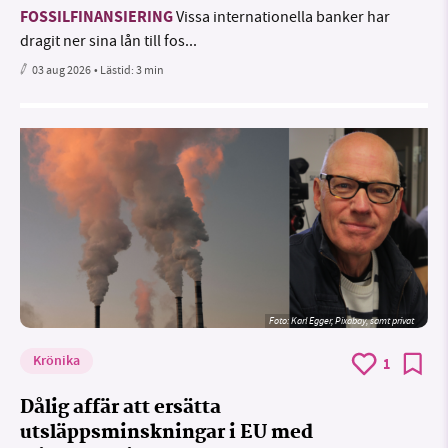
FOSSILFINANSIERING
Vissa internationella banker har
dragit ner sina lån till fos...
03 aug 2026
• Lästid:
3 min
Foto:
Karl Egger, Pixabay, samt privat
Krönika
1
Dålig affär att ersätta
utsläppsminskningar i EU med