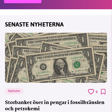
SENASTE NYHETERNA
Foto:
geralt/Pixabay
Nyheter
0
Storbanker öser in pengar i fossilbränslen
och petrokemi