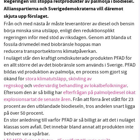
Regeringen vill stoppa restprodukter av palmolja i biodiesel.
Sök
Sparade inlägg
Tipsa oss
Allianspartierna och Sverigedemokraterna vill däremot
skjuta upp förslaget.
Från och med nästa år måste leverantörer av diesel och bensin
Facebook
Instagram
BlueSky
SMB kämpar för en hållbar framtid. Sedan
börja minska sina utsläpp, enligt den reduktionsplikt
starten 2010 har vår ideella redaktion drivit
regeringen inför med stöd av riksdagen. Genom att blanda ut
miljödebatten framåt genom
Threads
LinkedIn
fossila drivmedel med biobränsle hoppas man
nyhetsbevakning och granskningar. Nu vill vi
reducera transportsektorns klimatpåverkan.
utveckla vårt arbete – och vi hoppas att du
I nuläget står den kraftigt omdiskuterade produkten PFAD för
vill hjälpa oss.
en allt större del av det biobränsle som används i Sverige. PFAD
bildas vid produktion av palmolja, en process som gjort sig
Stötta vårt arbete genom att swisha en slant till
ökänd för
stora klimatutsläpp
,
skövling av
regnskog
och
vedervärdig behandling av lokalbefolkningar
.
Eftersom den är så billig har
efterfrågan på palmoljediesel ökat
1231368703
explosionsartat de senaste åren
. Från att förra året stått för 23
procent av den utblandade biodieseln, tros andelen snart ligga
Läs vad vi vill göra
på över 50 procent.
En stor anledning till varför PFAD är så billigt är att det i nuläget
klassas som avfall. Det innebär bland annat att produkten inte
behöver vara spårbar.