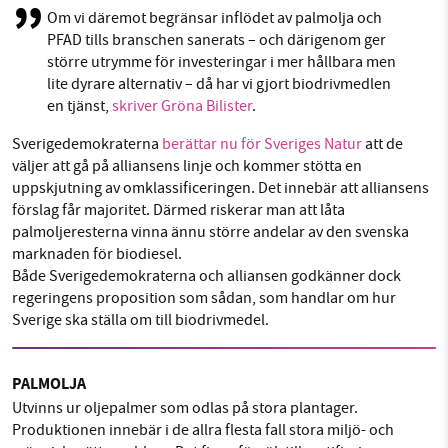
Om vi däremot begränsar inflödet av palmolja och
PFAD tills branschen sanerats – och därigenom ger
större utrymme för investeringar i mer hållbara men
lite dyrare alternativ – då har vi gjort biodrivmedlen
en tjänst,
skriver Gröna Bilister
.
Sverigedemokraterna
berättar nu för Sveriges Natur
att de
väljer att gå på alliansens linje och kommer stötta en
uppskjutning av omklassificeringen. Det innebär att alliansens
förslag får majoritet. Därmed riskerar man att låta
palmoljeresterna vinna ännu större andelar av den svenska
marknaden för biodiesel.
Både Sverigedemokraterna och alliansen godkänner dock
regeringens proposition som sådan, som handlar om hur
Sverige ska ställa om till biodrivmedel.
PALMOLJA
Utvinns ur oljepalmer som odlas på stora plantager.
Produktionen innebär i de allra flesta fall stora miljö- och