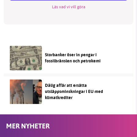
Läs vad vi vill göra
Storbanker öser in pengar i
fossilbränslen och petrokemi
Dålig affär att ersätta
utsläppsminskningar i EU med
klimatkrediter
MER NYHETER