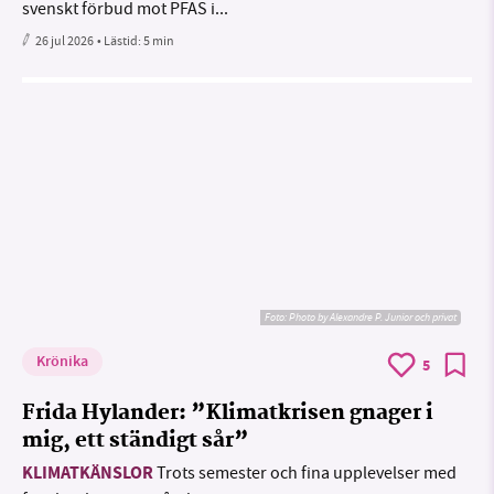
svenskt förbud mot PFAS i...
26 jul 2026
• Lästid:
5 min
Foto:
Photo by Alexandre P. Junior och privat
Krönika
5
Frida Hylander: ”Klimatkrisen gnager i
mig, ett ständigt sår”
KLIMATKÄNSLOR
Trots semester och fina upplevelser med