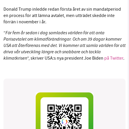
Facebook
Instagram
BlueSky
Donald Trump inledde redan första året av sin mandatperiod
en process för att lämna avtalet, men utträdet skedde inte
Threads
LinkedIn
förrän i november i år.
SMB kämpar för en hållbar framtid. Sedan
starten 2010 har vår ideella redaktion drivit
För fem år sedan i dag samlades världen för att anta
”
miljödebatten framåt genom
Parisavtalet om klimatförändringar. Och om 39 dagar kommer
nyhetsbevakning och granskningar. Nu vill vi
USA att återförenas med det. Vi kommer att samla världen för att
utveckla vårt arbete – och vi hoppas att du
driva vår utveckling längre och snabbare och tackla
klimatkrisen
”, skriver USA:s nya president Joe Biden
på Twitter
.
vill hjälpa oss.
Stötta vårt arbete genom att swisha en slant till
1231368703
Läs vad vi vill göra