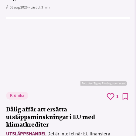
03 aug 2026
• Lästid:
3 min
Foto:
Karl Egger, Pixabay, samt privat
Krönika
1
Dålig affär att ersätta
utsläppsminskningar i EU med
klimatkrediter
UTSLÄPPSHANDEL
Det är inte fel när EU finansiera