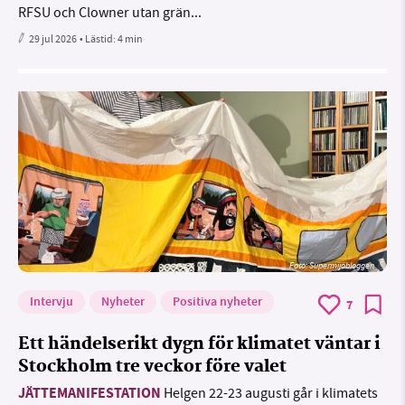
RFSU och Clowner utan grän...
29 jul 2026
• Lästid:
4 min
Foto: Supermijöbloggen
Intervju
Nyheter
Positiva nyheter
7
Ett händelserikt dygn för klimatet väntar i
Stockholm tre veckor före valet
JÄTTEMANIFESTATION
Helgen 22-23 augusti går i klimatets