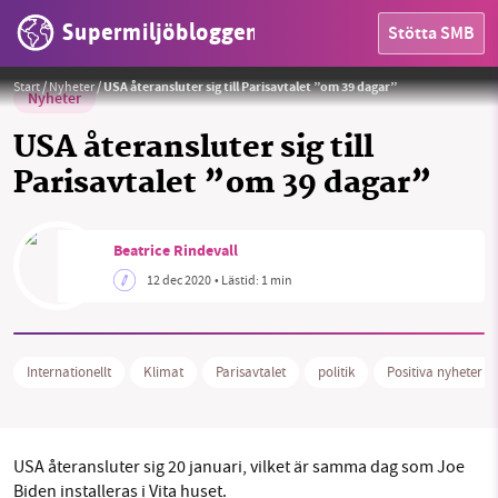
Supermiljöbloggen
Stötta SMB
Foto:
Public Domain
Start
/
Nyheter
/
USA återansluter sig till Parisavtalet ”om 39 dagar”
Nyheter
USA återansluter sig till
Parisavtalet ”om 39 dagar”
HEM
OMRÅDEN
Beatrice Rindevall
12 dec 2020
• Lästid:
1 min
MILJÖFAKTA
OM OSS
Internationellt
Klimat
Parisavtalet
politik
Positiva nyheter
Sök
Sparade inlägg
Tipsa oss
USA återansluter sig 20 januari, vilket är samma dag som Joe
Biden installeras i Vita huset.