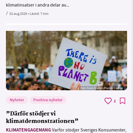
klimatinsatser i andra delar av...
02 aug 2026
• Lästid:
7 min
Foto:
Kevin Snyman/Pixabay Licence
Nyheter
Positiva nyheter
2
”Därför stödjer vi
klimatdemonstrationen”
KLIMATENGAGEMANG
Varför stödjer Sveriges Konsumenter,