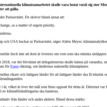
ernationella klimatsamarbetet skulle vara hotat vuxit sig stor M
er att gälla.
öder Parisavtalet. De skriver bland annat att:
hange, as a matter of urgent priority.
änderna.
ump och USA backar ur Parisavtalet, säger Alden Meyer, klimatanalytiker
 innebär dock inte att dom är överens om vem som ska minska utsläppe
st 2018, var det förväntat att delegationerna skulle känna på varandra, s
ats för
Fores
räkning, om ländernas nationella klimatplaner.
ellan rikare och fattigare länder för att fattigare länder ska få teknis
 klimatåtaganden.
r i år, vilket är över det mål som finns uppsatt för detta år. Däremot var 
d av klimatförändringarna ska hanteras.
itiativ från länder och andra aktörer. Bland dessa märks: