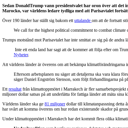
Sedan DonaldTrump vann presidentvalet har oron över att det int
Marocko, var världens ledare tydliga med att Parisavtalet fortsätt
Över 190 länder har ställt sig bakom ett
uttalande
om att de fortsatt st
We call for the highest political commitment to combat climate c
Trumps motstånd mot Parisavtalet har inte smittat av sig på de andra l
Inte ett enda land har sagt att de kommer att följa efter om Tr
Nyheter
.
Att världens länder är överens om att bekämpa klimatförändringarna
Eftersom arbetsplanen nu säger att detaljerna ska vara klara för
säger Daniel Engström Stenson, som följt förhandlingarna på pl
Ett
resultat
från klimattoppmötet i Marrakech är fler samarbetsprojekt m
miljoner dollar satsas på att underlätta för fattiga länder att mäta sina
Världens länder ska ge
81 miljoner
dollar till klimatanpassning detta å
har svårt att komma överens om hur redan existerande skador på grun
Under klimattoppmötet i Marrakech har det kommit flera olika klimatin