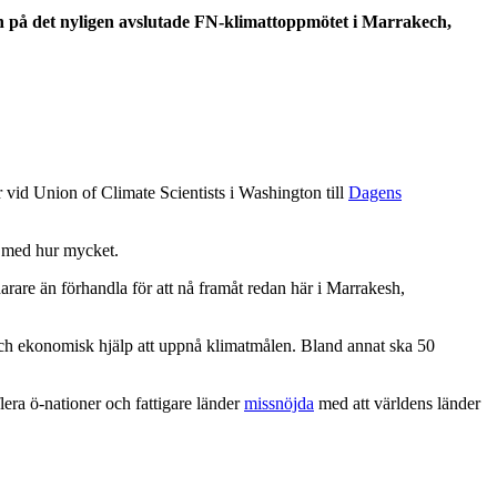
en på det nyligen avslutade FN-klimattoppmötet i Marrakech,
 vid Union of Climate Scientists i Washington till
Dagens
n med hur mycket.
narare än förhandla för att nå framåt redan här i Marrakesh,
k och ekonomisk hjälp att uppnå klimatmålen. Bland annat ska 50
flera ö-nationer och fattigare länder
missnöjda
med att världens länder