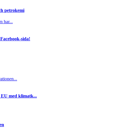
och petrokemi
n har...
 Facebook-sida!
ationen...
i EU med klimatk...
gen