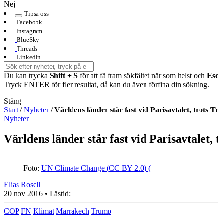
Nej
Tipsa oss
Facebook
Instagram
BlueSky
Threads
LinkedIn
Du kan trycka
Shift + S
för att få fram sökfältet när som helst och
Es
Tryck ENTER för fler resultat, då kan du även förfina din sökning.
Stäng
Start
/
Nyheter
/
Världens länder står fast vid Parisavtalet, trots 
Nyheter
Världens länder står fast vid Parisavtalet,
Foto:
UN Climate Change (CC BY 2.0) (
Elias Rosell
20 nov 2016
• Lästid:
COP
FN
Klimat
Marrakech
Trump