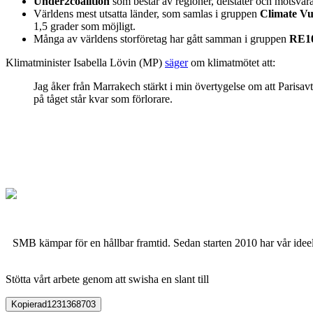
Under2coalition
som består av regioner, delstater och motsva
Världens mest utsatta länder, som samlas i gruppen
Climate V
1,5 grader som möjligt.
Många av världens storföretag har gått samman i gruppen
RE1
Klimatminister Isabella Lövin (MP)
säger
om klimatmötet att:
Jag åker från Marrakech stärkt i min övertygelse om att Parisavta
på tåget står kvar som förlorare.
SMB kämpar för en hållbar framtid. Sedan starten 2010 har vår ideell
Stötta vårt arbete genom att swisha en slant till
Kopierad
1231368703