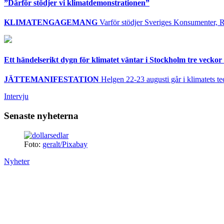
”Därför stödjer vi klimatdemonstrationen”
KLIMATENGAGEMANG
Varför stödjer Sveriges Konsumenter, R
Ett händelserikt dygn för klimatet väntar i Stockholm tre veckor 
JÄTTEMANIFESTATION
Helgen 22-23 augusti går i klimatets te
Intervju
Senaste nyheterna
Foto:
geralt/Pixabay
Nyheter