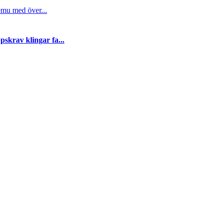
emu med över...
skrav klingar fa...