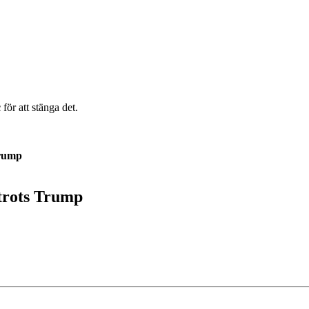
c
för att stänga det.
Trump
 trots Trump