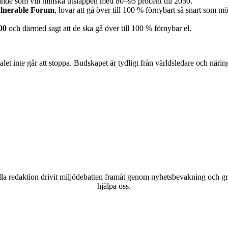
rande som vill minska utsläppen med 80–95 procent till 2050.
ulnerable Forum
, lovar att gå över till 100 % förnybart så snart som 
00
och därmed sagt att de ska gå över till 100 % förnybar el.
let inte går att stoppa. Budskapet är tydligt från världsledare och näri
a redaktion drivit miljödebatten framåt genom nyhetsbevakning och gran
hjälpa oss.