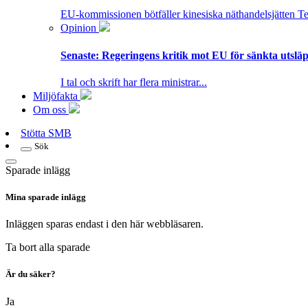
EU-kommissionen bötfäller kinesiska näthandelsjätten T
Opinion
Senaste:
Regeringens kritik mot EU för sänkta utsläpp
I tal och skrift har flera ministrar...
Miljöfakta
Om oss
Stötta SMB
Sök
Sparade inlägg
Mina sparade inlägg
Inläggen sparas endast i den här webbläsaren.
Ta bort alla sparade
Är du säker?
Ja