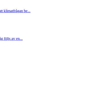
t klimatfrågan be...
 följs av en...