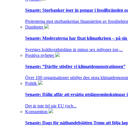
Senaste:
Storbanker öser in pengar i fossilbränslen 
Protesterna mot storbankernas finansiering av fossilsektor
Dumheter
Senaste:
Moderaterna har fixat klimatkrisen – på sin
Sveriges koldioxidutsläpp är minus sex miljoner ton,...
Positiva nyheter
Senaste:
”Därför stödjer vi klimatdemonstrationen”
Över 100 organisationer stödjer den stora klimatdemonstr
Politik
Senaste:
Dålig affär att ersätta utsläppsminskningar 
Det är inte fel när EU (och...
Konsumtion
Senaste:
Dags för näthandelsjätten Temu att följa la