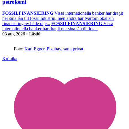
petrokemi
FOSSILFINANSIERING
Vissa internationella banker har dragit
ner sina lån till fossilindustrin, men andra har tvärtom ökat sin
finansiering av både olje...
FOSSILFINANSIERING
Vissa
internationella banker har dragit ner sina lån till fos...
03 aug 2026
• Lästid:
Foto:
Karl Egger, Pixabay, samt privat
Krönika