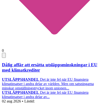
0
Dålig affär att ersätta utsläppsminskningar i EU
med klimatkrediter
UTSLÄPPSHANDEL
Det är inte fel när EU finansiera
klimatinsatser i andra delar av världen. Men om satsningarna
minskar omställningstrycket inom unionen...
UTSLÄPPSHANDEL
Det är inte fel när EU finansiera
klimatinsatser i andra delar av...
02 aug 2026
• Lästid: