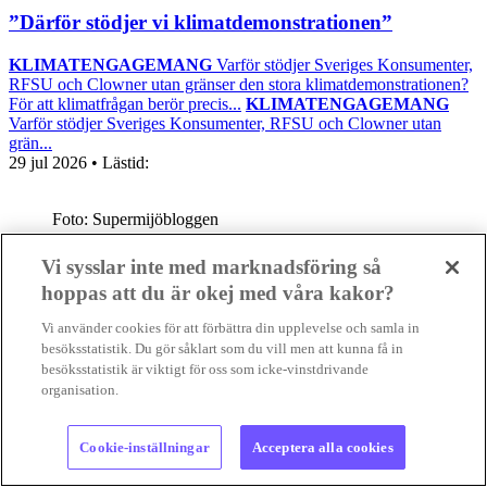
”Därför stödjer vi klimatdemonstrationen”
KLIMATENGAGEMANG
Varför stödjer Sveriges Konsumenter,
RFSU och Clowner utan gränser den stora klimatdemonstrationen?
För att klimatfrågan berör precis...
KLIMATENGAGEMANG
Varför stödjer Sveriges Konsumenter, RFSU och Clowner utan
grän...
29 jul 2026
• Lästid:
Foto: Supermijöbloggen
Intervju
Nyheter
Positiva nyheter
Vi sysslar inte med marknadsföring så
hoppas att du är okej med våra kakor?
Vi använder cookies för att förbättra din upplevelse och samla in
besöksstatistik. Du gör såklart som du vill men att kunna få in
besöksstatistik är viktigt för oss som icke-vinstdrivande
organisation.
Cookie-inställningar
Acceptera alla cookies