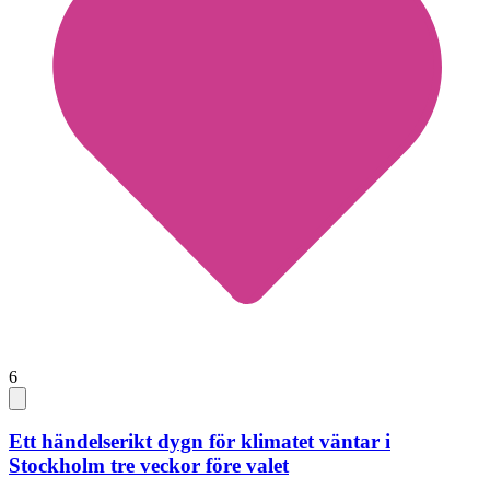
6
Ett händelserikt dygn för klimatet väntar i
Stockholm tre veckor före valet