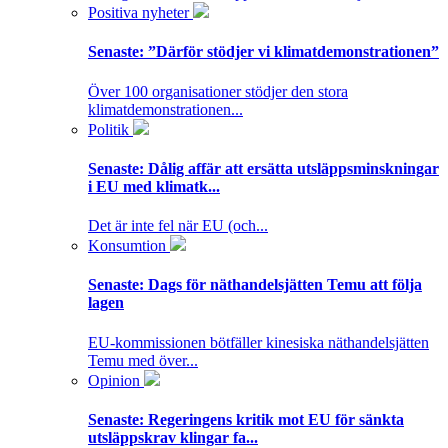
Positiva nyheter
Senaste:
”Därför stödjer vi klimatdemonstrationen”
Över 100 organisationer stödjer den stora
klimatdemonstrationen...
Politik
Senaste:
Dålig affär att ersätta utsläppsminskningar
i EU med klimatk...
Det är inte fel när EU (och...
Konsumtion
Senaste:
Dags för näthandelsjätten Temu att följa
lagen
EU-kommissionen bötfäller kinesiska näthandelsjätten
Temu med över...
Opinion
Senaste:
Regeringens kritik mot EU för sänkta
utsläppskrav klingar fa...