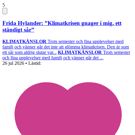
5
Frida Hylander: ”Klimatkrisen gnager i mig, ett
ständigt sår”
KLIMATKÄNSLOR
Trots semester och fina upplevelser med
familj och vänner går det inte att glömma klimatkrisen. Den är som
ett sår som aldrig slutar var...
KLIMATKÄNSLOR
Trots semester
och fina upplevelser med familj och vänner går det ...
26 jul 2026
• Lästid: