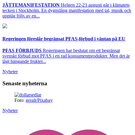
JÄTTEMANIFESTATION
Helgen 22-23 augusti går i klimatets
tecken i Stockholm. En dygnslång manifestation med tal, musik och
upptåg följs av en...
Regeringen föreslår begränsat PFAS-förbud i väntan på EU
PFAS FÖRBJUDS
Regeringen har beslutat om ett begränsat
svenskt förbud mot PFAS i en rad konsumentprodukter. Men det är
lågt hängande frukter...
Nyheter
Senaste nyheterna
Foto:
geralt/Pixabay
Nyheter