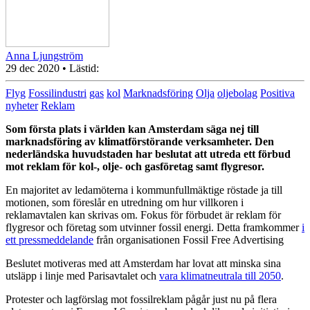
Anna Ljungström
29 dec 2020
• Lästid:
Flyg
Fossilindustri
gas
kol
Marknadsföring
Olja
oljebolag
Positiva
nyheter
Reklam
Som första plats i världen kan Amsterdam säga nej till
marknadsföring av klimatförstörande verksamheter. Den
nederländska huvudstaden har beslutat att utreda ett förbud
mot reklam för kol-, olje- och gasföretag samt flygresor.
En majoritet av ledamöterna i kommunfullmäktige röstade ja till
motionen, som föreslår en utredning om hur villkoren i
reklamavtalen kan skrivas om. Fokus för förbudet är reklam för
flygresor och företag som utvinner fossil energi. Detta framkommer
i
ett pressmeddelande
från organisationen Fossil Free Advertising
Beslutet motiveras med att Amsterdam har lovat att minska sina
utsläpp i linje med Parisavtalet och
vara klimatneutrala till 2050
.
Protester och lagförslag mot fossilreklam pågår just nu på flera