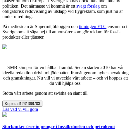
platser runtom i Europa. I Sverige saknas dock liknande initiativ i
politiken. Det närmaste vi kommit är ett
svagt förslag
om
obligatorisk redovisning av utsläpp vid flygreklam, som just nu är
under utredning.
På mediesidan är Supermiljöbloggen och
tidningen ETC
ensamma i
Sverige om att säga nej till annonsörer som gör reklam för fossila
produkter eller tjänster.
SMB kämpar för en hållbar framtid. Sedan starten 2010 har vår
ideella redaktion drivit miljödebatten framåt genom nyhetsbevakning
och granskningar. Nu vill vi utveckla vårt arbete – och vi hoppas att
du vill hjälpa oss.
Stötta vårt arbete genom att swisha en slant till
Kopierad
1231368703
Läs vad vi vill göra
Storbanker öser in pengar i fossilbränslen och petrokemi