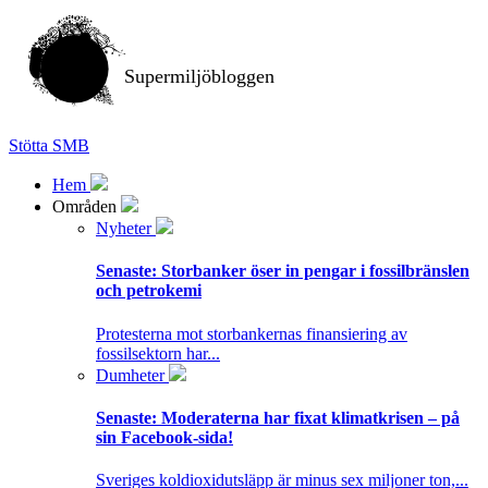
Supermiljöbloggen
Stötta SMB
Hem
Områden
Nyheter
Senaste:
Storbanker öser in pengar i fossilbränslen
och petrokemi
Protesterna mot storbankernas finansiering av
fossilsektorn har...
Dumheter
Senaste:
Moderaterna har fixat klimatkrisen – på
sin Facebook-sida!
Sveriges koldioxidutsläpp är minus sex miljoner ton,...