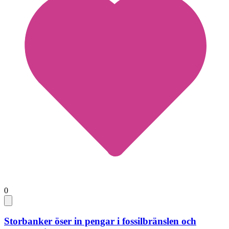
0
Storbanker öser in pengar i fossilbränslen och