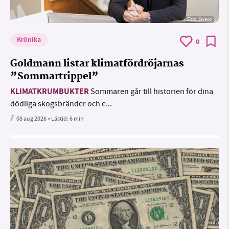
Foto: Sweco
Krönika
0
Goldmann listar klimatfördröjarnas
”Sommartrippel”
KLIMATKRUMBUKTER
Sommaren går till historien för dina
dödliga skogsbränder och e...
08 aug 2026
• Lästid:
6 min