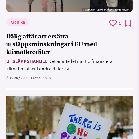
Foto:
Karl Egger, Pixabay, samt privat
Krönika
1
Dålig affär att ersätta
utsläppsminskningar i EU med
klimatkrediter
UTSLÄPPSHANDEL
Det är inte fel när EU finansiera
klimatinsatser i andra delar av...
02 aug 2026
• Lästid:
7 min