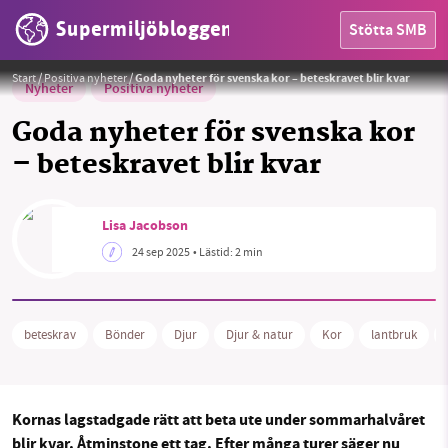
Supermiljöbloggen
Stötta SMB
Betande kor, Björksättra gård.
Foto:
Holger.Ellgaard, CC BY-SA 4.0
, Wikimedia Commons
Start
/
Positiva nyheter
/
Goda nyheter för svenska kor – beteskravet blir kvar
Nyheter
Positiva nyheter
Goda nyheter för svenska kor
– beteskravet blir kvar
HEM
Lisa Jacobson
OMRÅDEN
24 sep 2025
• Lästid:
2 min
MILJÖFAKTA
beteskrav
Bönder
Djur
Djur & natur
Kor
lantbruk
OM OSS
Kornas lagstadgade rätt att beta ute under sommarhalvåret
Sök
Sparade inlägg
Tipsa oss
blir kvar. Åtminstone ett tag. Efter många turer säger nu