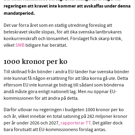
regeringen att kravet inte kommer att avskaffas under denna
Facebook
Instagram
BlueSky
mandatperiod.
SMB kämpar för en hållbar framtid. Sedan
Threads
LinkedIn
Det var förra året som en statlig utredning föreslog att
starten 2010 har vår ideella redaktion drivit
beteskravet skulle slopas, för att öka svenska lantbrukares
konkurrenskraft och lönsamhet. Förslaget fick skarp kritik,
miljödebatten framåt genom
vilket
SMB
tidigare har berättat.
nyhetsbevakning och granskningar. Nu vill vi
utveckla vårt arbete – och vi hoppas att du
1000 kronor per ko
vill hjälpa oss.
Till skillnad från bönder i andra EU-länder har svenska bönder
Stötta vårt arbete genom att swisha en slant till
inte kunnat få någon ersättning för att låta korna gå ute. Detta
eftersom EU inte kunnat ge bidrag till sådant som bönderna
1231368703
ändå måste göra enligt nationell lag. Men nu öppnar EU-
kommissionen för att ändra på detta.
Läs vad vi vill göra
Därför utlovar nu regeringen i budgeten 1000 kronor per ko
och år, vilket innebär en total satsning på 282 miljoner kronor
per år under 2026 och 2027,
rapporterar TT
. Det gäller dock
bara förutsatt att EU-kommissionens förslag antas.