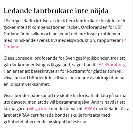
Ledande lantbrukare inte nöjda
I Sveriges Radio kritiserar dock flera lantbrukare beslutet och
tycker inte att kompensationen räcker. Ordföranden för LRF
Gotland är besviken och anser att det inte löser problemen
med minskande svensk livsmedelsproduktion, rapporterar
P4
Gotland.
Claes Jonsson, ordförande för Sveriges Mjölkbönder, tror att
gårdar kommer tvingas lägga ned, säger han till
P4 Skaraborg
.
Han anser att beteskravet är för kostsamt för gårdar som vill
växa, och att bönder inte vill vara beroende av bidrag utan ha
en lönsam verksamhet.
Vissa bönder påpekar att de skulle ha fortsatt att låta gå korna
ute oavsett, men att de vill bestämma själva. Andra hävdar att
korna gärna
vill gå inne
när det är varmt.
KRAV
meddelade förra
året att KRAV-certifierade bönder skulle fortsätta med
grönbetet oberoende av slopat beteskrav.