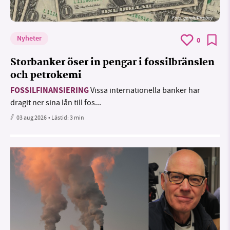
Foto:
geralt/Pixabay
Nyheter
0
Storbanker öser in pengar i fossilbränslen
och petrokemi
FOSSILFINANSIERING
Vissa internationella banker har
dragit ner sina lån till fos...
03 aug 2026
• Lästid:
3 min