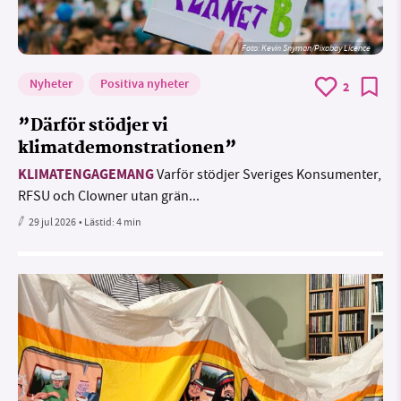
Foto:
Kevin Snyman/Pixabay Licence
Nyheter
Positiva nyheter
2
”Därför stödjer vi
klimatdemonstrationen”
KLIMATENGAGEMANG
Varför stödjer Sveriges Konsumenter,
RFSU och Clowner utan grän...
29 jul 2026
• Lästid:
4 min