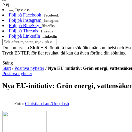
Nej
Tipsa oss
Följ på Facebook
Facebook
Följ på Instagram
Instagram
Följ på BlueSky
BlueSky
Följ på Threads
Threads
Följ på LinkedIn
LinkedIn
Du kan trycka
Shift + S
för att få fram sökfältet när som helst och
Es
Tryck ENTER för fler resultat, då kan du även förfina din sökning.
Stäng
Start
/
Positiva nyheter
/
Nya EU-initiativ: Grön energi, vattensäke
Positiva nyheter
Nya EU-initiativ: Grön energi, vattensäker
Foto:
Christian Lue/Unsplash