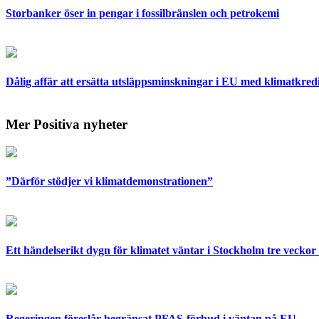
Storbanker öser in pengar i fossilbränslen och petrokemi
Dålig affär att ersätta utsläppsminskningar i EU med klimatkred
Mer Positiva nyheter
”Därför stödjer vi klimatdemonstrationen”
Ett händelserikt dygn för klimatet väntar i Stockholm tre veckor 
Regeringen föreslår begränsat PFAS-förbud i väntan på EU