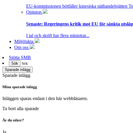
EU-kommissionen bötfäller kinesiska näthandelsjätten T
Opinion
Senaste:
Regeringens kritik mot EU för sänkta utsläpp
I tal och skrift har flera ministrar...
Miljöfakta
Om oss
Stötta SMB
Sök
Sök
Sparade inlägg
Sparade inlägg
Mina sparade inlägg
Inläggen sparas endast i den här webbläsaren.
Ta bort alla sparade
Är du säker?
Ja