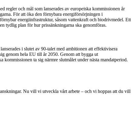
 med regler och mål som lanserades av europeiska kommissionen år
arna. För att öka den förnybara energiförsörjningen i
 förnybar energiinfrastruktur, såsom vattenkraft och biodrivmedel. Ett
en tydlig plan för
hur
prissänkningarna ska genomföras.
anserades i slutet av 90-talet med ambitionen att effektivisera
r sig genom hela EU till år 2050. Genom att
bygg
a ut
ska kommissionen ta sig närmre slutmålet under nästa mandatperiod.
skningar. Nu vill vi utveckla vårt arbete – och vi hoppas att du vill