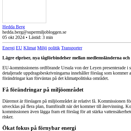
Hedda Berg
hedda.berg@supermiljobloggen.se
05 okt 2024
• Lästid:
3 min
Energi
EU
Klimat
Miljö
politik
Transporter
Lägre elpriser, nya tågförbindelser mellan medlemsländerna oc
EU-kommissionens ordförande Ursula von der Leyen presenterade i sep
detaljerade uppdragsbeskrivningarna innehåller förslag som kommer 
förändringar kan förväntas på det klimatpolitiska området.
Få förändringar på miljöområdet
Däremot är förslagen på miljöområdet är relativt få. Kommissionen för
utvecklas på flera plan, framförallt när det kommer till återvinning.
kommissionen även lägga fram ett förslag för att stärka vattensäkerhet
risker.
Ökat fokus på förnybar energi