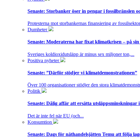
Senaste:
Storbanker öser in pengar i fossilbränslen 
Protesterna mot storbankernas finansiering av fossilsektor
Dumheter
Senaste:
Moderaterna har fixat klimatkrisen – på sin
Sveriges koldioxidutsläpp är minus sex miljoner ton,...
Positiva nyheter
Senaste:
”Därför stödjer vi klimatdemonstrationen”
Över 100 organisationer stödjer den stora klimatdemonstr
Politik
Senaste:
Dålig affär att ersätta utsläppsminskningar 
Det är inte fel när EU (och...
Konsumtion
Senaste:
Dags för näthandelsjätten Temu att följa la