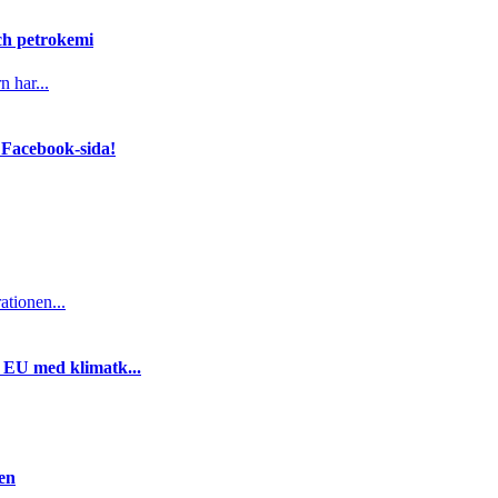
och petrokemi
n har...
 Facebook-sida!
ationen...
i EU med klimatk...
gen