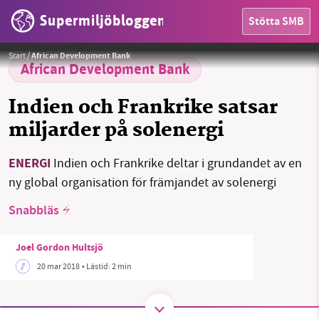
Supermiljöbloggen
Stötta SMB
HEM
Foto:
USAF
Start
/
African Development Bank
OMRÅDEN
African Development Bank
MILJÖFAKTA
Indien och Frankrike satsar
miljarder på solenergi
OM OSS
ENERGI
Indien och Frankrike deltar i grundandet av en
ny global organisation för främjandet av solenergi
Sök
Sparade inlägg
Tipsa oss
Snabbläs
Facebook
Instagram
BlueSky
Joel Gordon Hultsjö
20 mar 2018
• Lästid:
2 min
Threads
LinkedIn