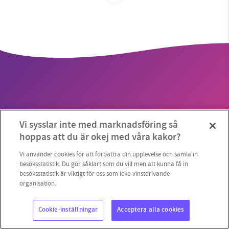
SMB kämpar för en hållbar framtid. Sedan
starten 2010 har vår ideella redaktion drivit
miljödebatten framåt genom
nyhetsbevakning och granskningar. Nu vill vi
utveckla vårt arbete – och vi hoppas att du
vill hjälpa oss.
Vi sysslar inte med marknadsföring så
Stötta vårt arbete genom att swisha en slant till
Copyright 2023 © Supermiljöbloggen
Cookieinställningar
hoppas att du är okej med våra kakor?
1231368703
Vi använder cookies för att förbättra din upplevelse och samla in
besöksstatistik. Du gör såklart som du vill men att kunna få in
besöksstatistik är viktigt för oss som icke-vinstdrivande
Läs vad vi vill göra
organisation.
Cookie-inställningar
Acceptera alla cookies