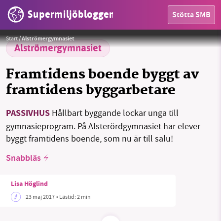
Supermiljöbloggen
Stötta SMB
HEM
Foto:
Public Domain
Start
/
Alströmergymnasiet
OMRÅDEN
Alströmergymnasiet
MILJÖFAKTA
Framtidens boende byggt av
framtidens byggarbetare
OM OSS
PASSIVHUS
Hållbart byggande lockar unga till
gymnasieprogram. På Alsterördgymnasiet har elever
Sök
Sparade inlägg
Tipsa oss
byggt framtidens boende, som nu är till salu!
Snabbläs
Facebook
Instagram
BlueSky
Lisa Höglind
Threads
LinkedIn
23 maj 2017
• Lästid:
2 min