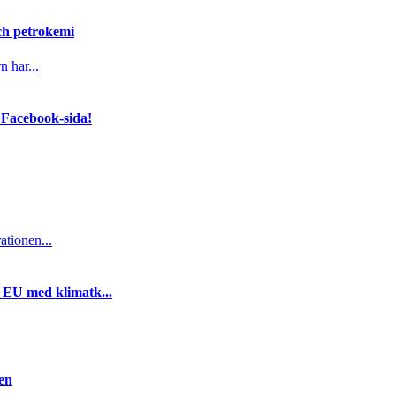
och petrokemi
n har...
 Facebook-sida!
ationen...
i EU med klimatk...
gen