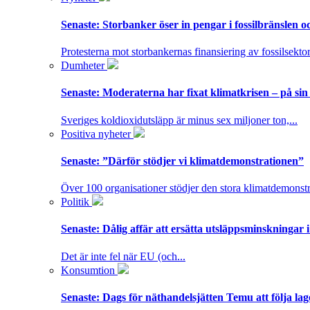
Senaste:
Storbanker öser in pengar i fossilbränslen 
Protesterna mot storbankernas finansiering av fossilsektor
Dumheter
Senaste:
Moderaterna har fixat klimatkrisen – på sin
Sveriges koldioxidutsläpp är minus sex miljoner ton,...
Positiva nyheter
Senaste:
”Därför stödjer vi klimatdemonstrationen”
Över 100 organisationer stödjer den stora klimatdemonstr
Politik
Senaste:
Dålig affär att ersätta utsläppsminskningar 
Det är inte fel när EU (och...
Konsumtion
Senaste:
Dags för näthandelsjätten Temu att följa la