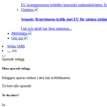
EU-kommissionen bötfäller kinesiska näthandelsjätten T
Opinion
Senaste:
Regeringens kritik mot EU för sänkta utsläpp
I tal och skrift har flera ministrar...
Miljöfakta
Om oss
Stötta SMB
Sök
Sparade inlägg
Mina sparade inlägg
Inläggen sparas endast i den här webbläsaren.
Ta bort alla sparade
Är du säker?
Ja