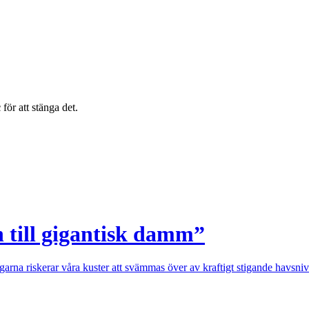
c
för att stänga det.
 till gigantisk damm”
rna riskerar våra kuster att svämmas över av kraftigt stigande havsnivå