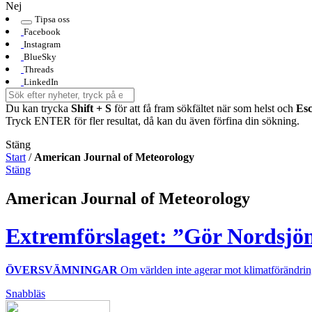
Nej
Tipsa oss
Facebook
Instagram
BlueSky
Threads
LinkedIn
Du kan trycka
Shift + S
för att få fram sökfältet när som helst och
Es
Tryck ENTER för fler resultat, då kan du även förfina din sökning.
Stäng
Start
/
American Journal of Meteorology
Stäng
American Journal of Meteorology
Extremförslaget: ”Gör Nordsjön
ÖVERSVÄMNINGAR
Om världen inte agerar mot klimatförändringa
Snabbläs