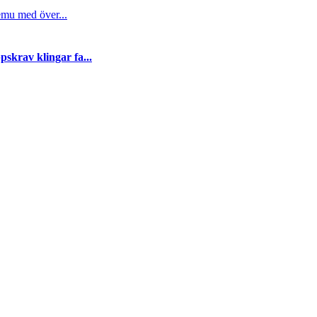
emu med över...
skrav klingar fa...