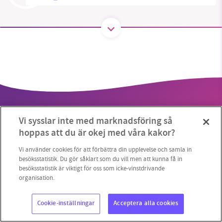
SMB kämpar för en hållbar framtid. Sedan
starten 2010 har vår ideella redaktion drivit
miljödebatten framåt genom
nyhetsbevakning och granskningar. Nu vill vi
utveckla vårt arbete – och vi hoppas att du
vill hjälpa oss.
Vi sysslar inte med marknadsföring så
Stötta vårt arbete genom att swisha en slant till
hoppas att du är okej med våra kakor?
1231368703
Vi använder cookies för att förbättra din upplevelse och samla in
besöksstatistik. Du gör såklart som du vill men att kunna få in
Copyright 2023 © Supermiljöbloggen
Cookieinställningar
besöksstatistik är viktigt för oss som icke-vinstdrivande
Läs vad vi vill göra
organisation.
Cookie-inställningar
Acceptera alla cookies