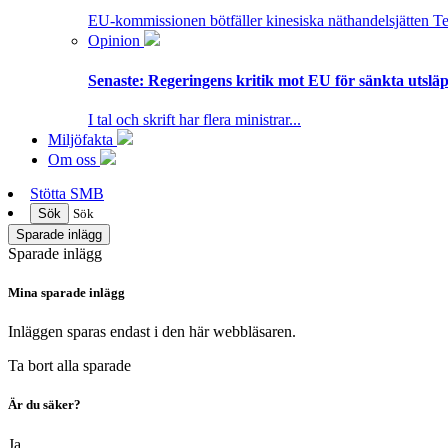
EU-kommissionen bötfäller kinesiska näthandelsjätten T
Opinion
Senaste:
Regeringens kritik mot EU för sänkta utsläpp
I tal och skrift har flera ministrar...
Miljöfakta
Om oss
Stötta SMB
Sök
Sök
Sparade inlägg
Sparade inlägg
Mina sparade inlägg
Inläggen sparas endast i den här webbläsaren.
Ta bort alla sparade
Är du säker?
Ja