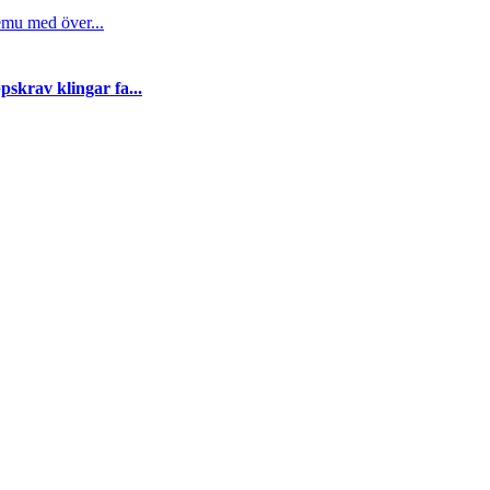
emu med över...
skrav klingar fa...