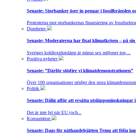
Senaste:
Storbanker öser in pengar i fossilbränslen 
Protesterna mot storbankernas finansiering av fossilsektor
Dumheter
Senaste:
Moderaterna har fixat klimatkrisen – på sin
Sveriges koldioxidutsläpp är minus sex miljoner ton,...
Positiva nyheter
Senaste:
”Därför stödjer vi klimatdemonstrationen”
Över 100 organisationer stödjer den stora klimatdemonstr
Politik
Senaste:
Dålig affär att ersätta utsläppsminskningar 
Det är inte fel när EU (och...
Konsumtion
Senaste:
Dags för näthandelsjätten Temu att följa la