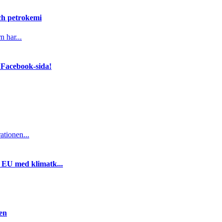
och petrokemi
n har...
 Facebook-sida!
ationen...
i EU med klimatk...
gen