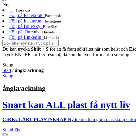
Nej
Tipsa oss
Följ på Facebook
Facebook
Följ på Instagram
Instagram
Följ på BlueSky
BlueSky
Följ på Threads
Threads
Följ på LinkedIn
LinkedIn
Du kan trycka
Shift + S
för att få fram sökfältet när som helst och
Es
Tryck ENTER för fler resultat, då kan du även förfina din sökning.
Stäng
Start
/
ångkrackning
Stäng
ångkrackning
Snart kan ALL plast få nytt liv
CIRKULÄRT PLASTSKRÄP
Ny teknik kan göra plastskräp cirkul
Snabbläs