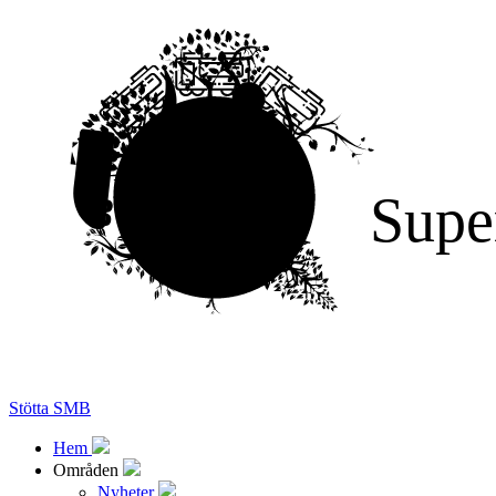
Supe
Stötta SMB
Hem
Områden
Nyheter