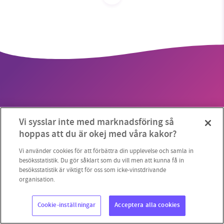
SMB kämpar för en hållbar framtid. Sedan
starten 2010 har vår ideella redaktion drivit
miljödebatten framåt genom
nyhetsbevakning och granskningar. Nu vill vi
utveckla vårt arbete – och vi hoppas att du
vill hjälpa oss.
Vi sysslar inte med marknadsföring så
Stötta vårt arbete genom att swisha en slant till
Copyright 2023 © Supermiljöbloggen
Cookieinställningar
hoppas att du är okej med våra kakor?
1231368703
Vi använder cookies för att förbättra din upplevelse och samla in
besöksstatistik. Du gör såklart som du vill men att kunna få in
besöksstatistik är viktigt för oss som icke-vinstdrivande
Läs vad vi vill göra
organisation.
Cookie-inställningar
Acceptera alla cookies