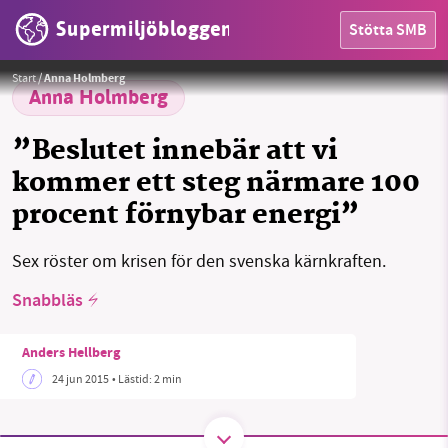
Supermiljöbloggen
Stötta SMB
HEM
Start
/
Anna Holmberg
OMRÅDEN
Anna Holmberg
MILJÖFAKTA
”Beslutet innebär att vi
kommer ett steg närmare 100
OM OSS
procent förnybar energi”
Sex röster om krisen för den svenska kärnkraften.
Sök
Sparade inlägg
Tipsa oss
Snabbläs
Facebook
Instagram
BlueSky
Anders Hellberg
Threads
LinkedIn
24 jun 2015
• Lästid:
2 min