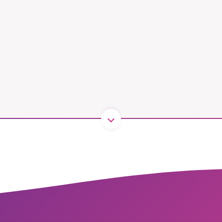
B kämpar för en hållbar framtid. Sedan starten 2010 har 
ideella redaktion drivit miljödebatten framåt genom
tsbevakning och granskningar. Nu vill vi utveckla vårt arb
och vi hoppas att du vill hjälpa oss.
Stötta vårt arbete genom att swisha en slant till
1231368703
Läs vad vi vill göra