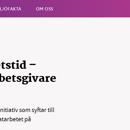
LJÖFAKTA
OM OSS
Esc
tstid –
betsgivare
tiativ som syftar till
atarbetet på