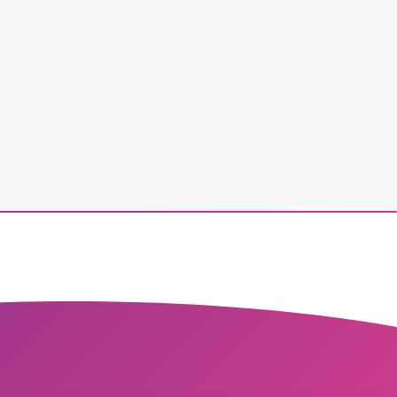
vår
ete –