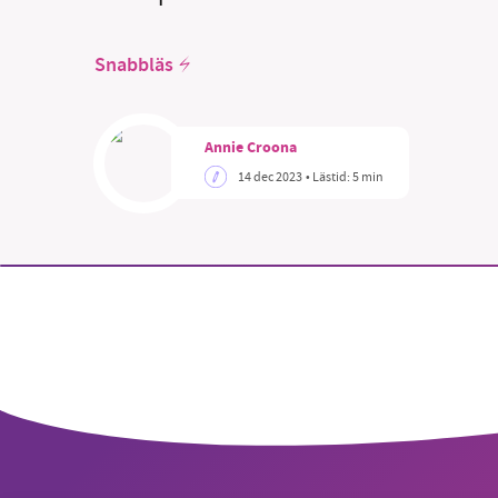
Snabbläs
SM
Annie Croona
14 dec 2023
• Lästid:
5 min
nyhe