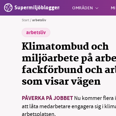
Supermiljöbloggen
OMRÅDEN
MI
Start
/
arbetsliv
arbetsliv
Shift + S
Klimatombud och
miljöarbete på arbe
fackförbund och ar
som visar vägen
PÅVERKA PÅ JOBBET
Nu kommer flera ini
att låta medarbetare engagera sig i klim
arbetsplatsen.