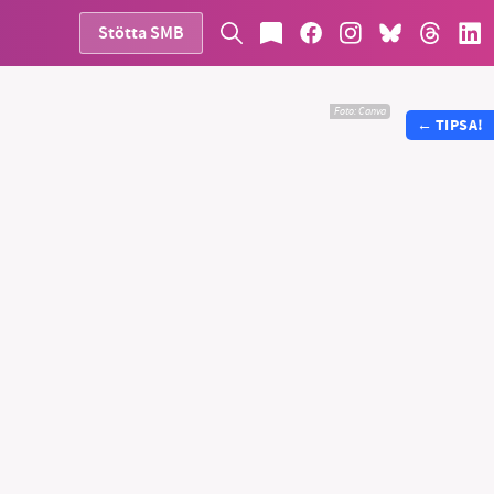
Stötta SMB
Foto:
Canva
←
TIPSA!