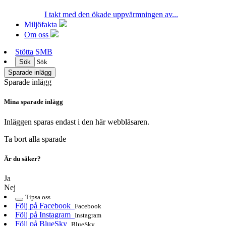
I takt med den ökade uppvärmningen av...
Miljöfakta
Om oss
Stötta SMB
Sök
Sök
Sparade inlägg
Sparade inlägg
Mina sparade inlägg
Inläggen sparas endast i den här webbläsaren.
Ta bort alla sparade
Är du säker?
Ja
Nej
Tipsa oss
Följ på Facebook
Facebook
Följ på Instagram
Instagram
Följ på BlueSky
BlueSky