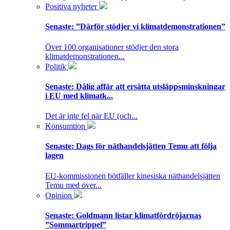
Positiva nyheter
Senaste:
”Därför stödjer vi klimatdemonstrationen”
Över 100 organisationer stödjer den stora
klimatdemonstrationen...
Politik
Senaste:
Dålig affär att ersätta utsläppsminskningar
i EU med klimatk...
Det är inte fel när EU (och...
Konsumtion
Senaste:
Dags för näthandelsjätten Temu att följa
lagen
EU-kommissionen bötfäller kinesiska näthandelsjätten
Temu med över...
Opinion
Senaste:
Goldmann listar klimatfördröjarnas
”Sommartrippel”