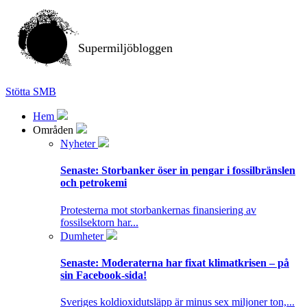
Supermiljöbloggen
Stötta SMB
Hem
Områden
Nyheter
Senaste:
Storbanker öser in pengar i fossilbränslen
och petrokemi
Protesterna mot storbankernas finansiering av
fossilsektorn har...
Dumheter
Senaste:
Moderaterna har fixat klimatkrisen – på
sin Facebook-sida!
Sveriges koldioxidutsläpp är minus sex miljoner ton,...