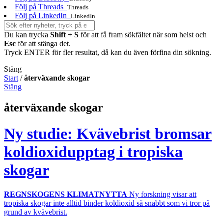
Följ på Threads
Threads
Följ på LinkedIn
LinkedIn
Du kan trycka
Shift + S
för att få fram sökfältet när som helst och
Esc
för att stänga det.
Tryck ENTER för fler resultat, då kan du även förfina din sökning.
Stäng
Start
/
återväxande skogar
Stäng
återväxande skogar
Ny studie: Kvävebrist bromsar
koldioxidupptag i tropiska
skogar
REGNSKOGENS KLIMATNYTTA
Ny forskning visar att
tropiska skogar inte alltid binder koldioxid så snabbt som vi tror på
grund av kvävebrist.