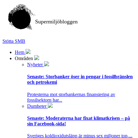
Supermiljöbloggen
Stötta SMB
Hem
Områden
Nyheter
Senaste:
Storbanker öser in pengar i fossilbränslen
och petrokemi
Protesterna mot storbankernas finansiering av
fossilsektorn har...
Dumheter
Senaste:
Moderaterna har fixat klimatkrisen – på
sin Facebook-sida!
Sveriges koldioxidutsläpp är minus sex miljoner ton,...