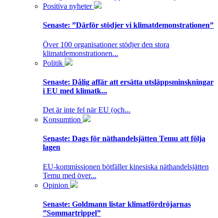
Positiva nyheter
Senaste:
”Därför stödjer vi klimatdemonstrationen”
Över 100 organisationer stödjer den stora
klimatdemonstrationen...
Politik
Senaste:
Dålig affär att ersätta utsläppsminskningar
i EU med klimatk...
Det är inte fel när EU (och...
Konsumtion
Senaste:
Dags för näthandelsjätten Temu att följa
lagen
EU-kommissionen bötfäller kinesiska näthandelsjätten
Temu med över...
Opinion
Senaste:
Goldmann listar klimatfördröjarnas
”Sommartrippel”