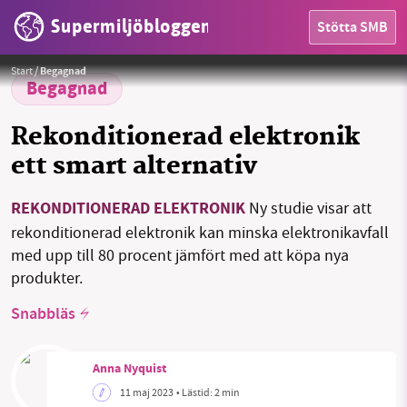
Supermiljöbloggen
Stötta SMB
HEM
Foto:
Firmbee / Pixabay
Start
/
Begagnad
OMRÅDEN
Begagnad
MILJÖFAKTA
Rekonditionerad elektronik
ett smart alternativ
OM OSS
REKONDITIONERAD ELEKTRONIK
Ny studie visar att
rekonditionerad elektronik kan minska elektronikavfall
Sök
Sparade inlägg
Tipsa oss
med upp till 80 procent jämfört med att köpa nya
produkter.
Facebook
Instagram
BlueSky
Snabbläs
Threads
LinkedIn
Anna Nyquist
11 maj 2023
• Lästid:
2 min