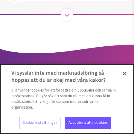
SMB kämpar för en hållbar framtid. Sedan
starten 2010 har vår ideella redaktion drivit
miljödebatten framåt genom
nyhetsbevakning och granskningar. Nu vill vi
utveckla vårt arbete – och vi hoppas att du
vill hjälpa oss.
Vi sysslar inte med marknadsföring så
Stötta vårt arbete genom att swisha en slant till
hoppas att du är okej med våra kakor?
1231368703
Vi använder cookies för att förbättra din upplevelse och samla in
Copyright 2023 © Supermiljöbloggen
Cookieinställningar
besöksstatistik. Du gör såklart som du vill men att kunna få in
besöksstatistik är viktigt för oss som icke-vinstdrivande
Läs vad vi vill göra
organisation.
Cookie-inställningar
Acceptera alla cookies