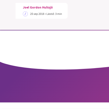
Joel Gordon Hultsjö
25 sep 2018
• Lästid:
3 min
SM
nyhe