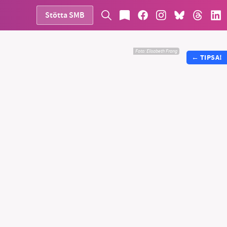
Stötta SMB
Foto: Elisabeth Frang
←
TIPSA!