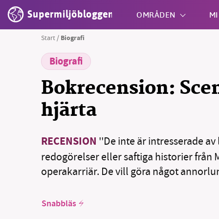
Supermiljöbloggen
OMRÅDEN
MI
Start
/
Biografi
Biografi
Shift + S
Bokrecension: Scen
hjärta
RECENSION
''De inte är intresserade av
redogörelser eller saftiga historier frå
operakarriär. De vill göra något annorlun
Snabbläs