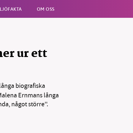
LJÖFAKTA
OM OSS
Esc
er ur ett
 långa biografiska
n Malena Ernmans långa
da, något större''.