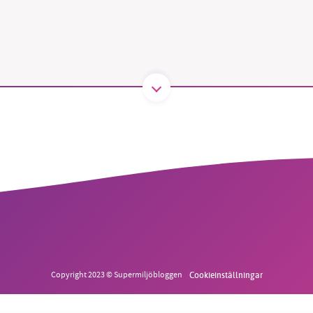
B kämpar för en hållbar framtid. Sedan starten 2010 har 
ideella redaktion drivit miljödebatten framåt genom
tsbevakning och granskningar. Nu vill vi utveckla vårt arb
och vi hoppas att du vill hjälpa oss.
Stötta vårt arbete genom att swisha en slant till
1231368703
Läs vad vi vill göra
Copyright 2023 © Supermiljöbloggen
Cookieinställningar