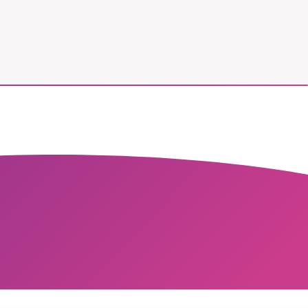
vår
ete –