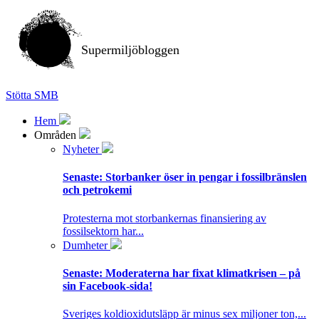
Supermiljöbloggen
Stötta SMB
Hem
Områden
Nyheter
Senaste:
Storbanker öser in pengar i fossilbränslen
och petrokemi
Protesterna mot storbankernas finansiering av
fossilsektorn har...
Dumheter
Senaste:
Moderaterna har fixat klimatkrisen – på
sin Facebook-sida!
Sveriges koldioxidutsläpp är minus sex miljoner ton,...