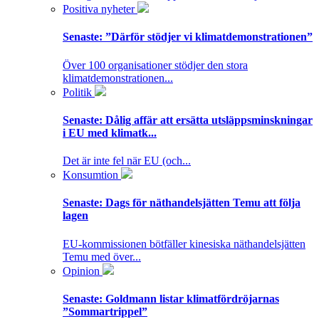
Positiva nyheter
Senaste:
”Därför stödjer vi klimatdemonstrationen”
Över 100 organisationer stödjer den stora
klimatdemonstrationen...
Politik
Senaste:
Dålig affär att ersätta utsläppsminskningar
i EU med klimatk...
Det är inte fel när EU (och...
Konsumtion
Senaste:
Dags för näthandelsjätten Temu att följa
lagen
EU-kommissionen bötfäller kinesiska näthandelsjätten
Temu med över...
Opinion
Senaste:
Goldmann listar klimatfördröjarnas
”Sommartrippel”