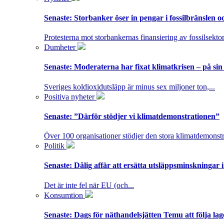
Senaste:
Storbanker öser in pengar i fossilbränslen 
Protesterna mot storbankernas finansiering av fossilsektor
Dumheter
Senaste:
Moderaterna har fixat klimatkrisen – på sin
Sveriges koldioxidutsläpp är minus sex miljoner ton,...
Positiva nyheter
Senaste:
”Därför stödjer vi klimatdemonstrationen”
Över 100 organisationer stödjer den stora klimatdemonstr
Politik
Senaste:
Dålig affär att ersätta utsläppsminskningar 
Det är inte fel när EU (och...
Konsumtion
Senaste:
Dags för näthandelsjätten Temu att följa la