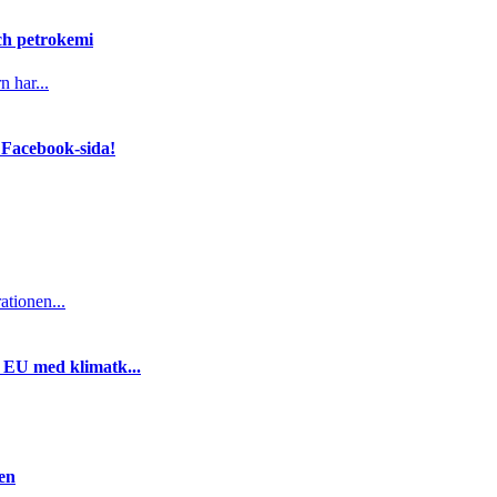
och petrokemi
n har...
 Facebook-sida!
ationen...
i EU med klimatk...
gen