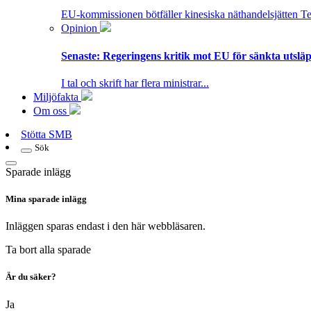
EU-kommissionen bötfäller kinesiska näthandelsjätten T
Opinion
Senaste:
Regeringens kritik mot EU för sänkta utsläpp
I tal och skrift har flera ministrar...
Miljöfakta
Om oss
Stötta SMB
Sök
Sparade inlägg
Mina sparade inlägg
Inläggen sparas endast i den här webbläsaren.
Ta bort alla sparade
Är du säker?
Ja