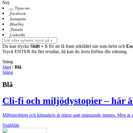
Nej
Tipsa oss
Facebook
Instagram
BlueSky
Threads
LinkedIn
Du kan trycka
Shift + S
för att få fram sökfältet när som helst och
Es
Tryck ENTER för fler resultat, då kan du även förfina din sökning.
Stäng
Start
/
Blå
Stäng
Blå
Cli-fi och miljödystopier – här
Miljöproblem och klimatkris är minst sagt spännande ämnen. Men är du 
Snabbläs