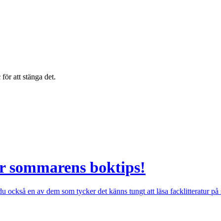
c
för att stänga det.
 är sommarens boktips!
också en av dem som tycker det känns tungt att läsa facklitteratur på s