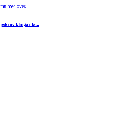
emu med över...
skrav klingar fa...