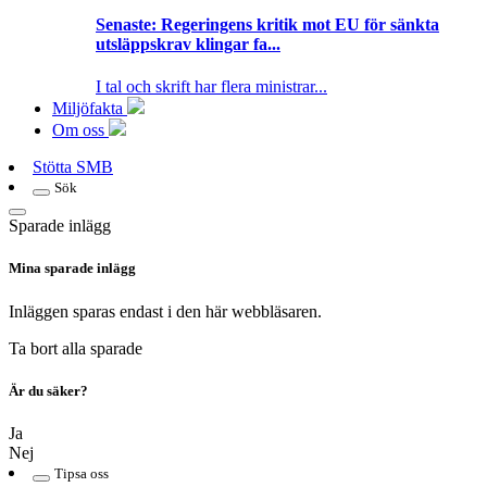
Senaste:
Regeringens kritik mot EU för sänkta
utsläppskrav klingar fa...
I tal och skrift har flera ministrar...
Miljöfakta
Om oss
Stötta SMB
Sök
Sparade inlägg
Mina sparade inlägg
Inläggen sparas endast i den här webbläsaren.
Ta bort alla sparade
Är du säker?
Ja
Nej
Tipsa oss