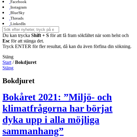
Facebook
Instagram
BlueSky
Threads
LinkedIn
Du kan trycka
Shift + S
för att få fram sökfältet när som helst och
Esc
för att stänga det.
Tryck ENTER för fler resultat, då kan du även förfina din sökning.
Stäng
Start
/
Bokdjuret
Stäng
Bokdjuret
Bokåret 2021: ”Miljö- och
klimatfrågorna har börjat
dyka upp i alla möjliga
sammanhang”