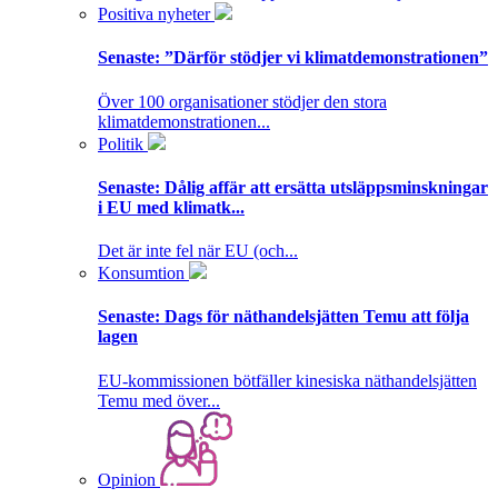
Positiva nyheter
Senaste:
”Därför stödjer vi klimatdemonstrationen”
Över 100 organisationer stödjer den stora
klimatdemonstrationen...
Politik
Senaste:
Dålig affär att ersätta utsläppsminskningar
i EU med klimatk...
Det är inte fel när EU (och...
Konsumtion
Senaste:
Dags för näthandelsjätten Temu att följa
lagen
EU-kommissionen bötfäller kinesiska näthandelsjätten
Temu med över...
Opinion