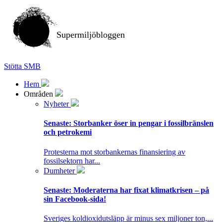
Supermiljöbloggen
Stötta SMB
Hem
Områden
Nyheter
Senaste:
Storbanker öser in pengar i fossilbränslen
och petrokemi
Protesterna mot storbankernas finansiering av
fossilsektorn har...
Dumheter
Senaste:
Moderaterna har fixat klimatkrisen – på
sin Facebook-sida!
Sveriges koldioxidutsläpp är minus sex miljoner ton,...