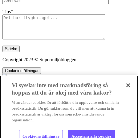
Tips*
Lämna detta fält tomt.
Copyright 2023 © Supermiljöbloggen
Cookieinställningar
Vi sysslar inte med marknadsföring så
hoppas att du är okej med våra kakor?
SMB kämpar för en hållbar framtid. Sedan starten 2010 har vår
Vi använder cookies för att förbättra din upplevelse och samla in
ideella redaktion drivit miljödebatten framåt genom nyhetsbevakning
besöksstatistik. Du gör såklart som du vill men att kunna få in
och granskningar. Nu vill vi utveckla vårt arbete – och vi hoppas att
besöksstatistik är viktigt för oss som icke-vinstdrivande
du vill hjälpa oss.
organisation.
Stötta vårt arbete genom att swisha en slant till
Kopierad
1231368703
Cookie-inställningar
Acceptera alla cookies