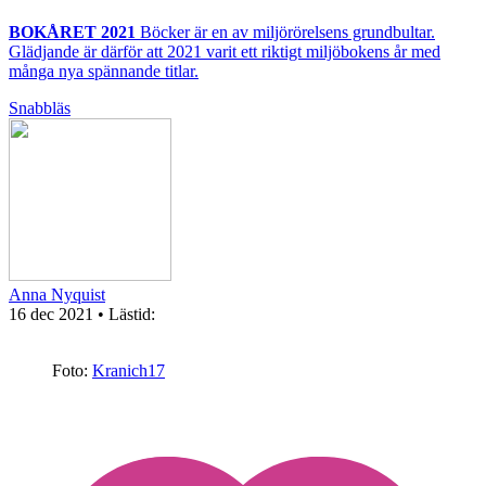
BOKÅRET 2021
Böcker är en av miljörörelsens grundbultar.
Glädjande är därför att 2021 varit ett riktigt miljöbokens år med
många nya spännande titlar.
Snabbläs
Anna Nyquist
16 dec 2021
• Lästid:
Foto:
Kranich17